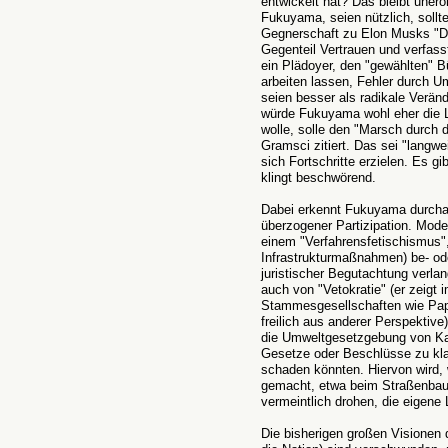
entwickelt hat? Das bleibt unerö
Fukuyama, seien nützlich, sollt
Gegnerschaft zu Elon Musks "D.
Gegenteil Vertrauen und verfasst
ein Plädoyer, den "gewählten" Bü
arbeiten lassen, Fehler durch U
seien besser als radikale Verän
würde Fukuyama wohl eher die
wolle, solle den "Marsch durch di
Gramsci zitiert. Das sei "langwe
sich Fortschritte erzielen. Es g
klingt beschwörend.
Dabei erkennt Fukuyama durcha
überzogener Partizipation. Mode
einem "Verfahrensfetischismus"
Infrastrukturmaßnahmen) be- ode
juristischer Begutachtung verl
auch von "Vetokratie" (er zeigt 
Stammesgesellschaften wie Pap
freilich aus anderer Perspektive)
die Umweltgesetzgebung von Kali
Gesetze oder Beschlüsse zu kla
schaden könnten. Hiervon wird,
gemacht, etwa beim Straßenba
vermeintlich drohen, die eigene
Die bisherigen großen Visionen 