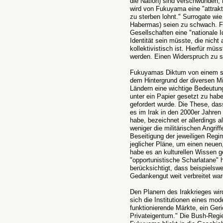
die Nation) sind verschwunden, m
wird von Fukuyama eine "attrakti
zu sterben lohnt." Surrogate wie
Habermas) seien zu schwach. Fu
Gesellschaften eine "nationale I
Identität sein müsste, die nicht 
kollektivistisch ist. Hierfür mü
werden. Einen Widerspruch zu se
Fukuyamas Diktum von einem s
dem Hintergrund der diversen Mi
Ländern eine wichtige Bedeutung
unter ein Papier gesetzt zu ha
gefordert wurde. Die These, da
es im Irak in den 2000er Jahre
habe, bezeichnet er allerdings a
weniger die militärischen Angrif
Beseitigung der jeweiligen Regi
jeglicher Pläne, um einen neuen
habe es an kulturellen Wissen ge
"opportunistische Scharlatane" 
berücksichtigt, dass beispielsw
Gedankengut weit verbreitet war
Den Planern des Irakkrieges wird
sich die Institutionen eines mo
funktionierende Märkte, ein Ger
Privateigentum." Die Bush-Regi