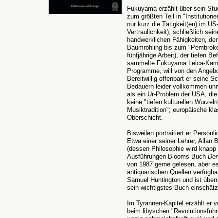
Fukuyama erzählt über sein Stu
zum größten Teil in "Institutionen
nur kurz die Tätigkeit(en) im U
Vertraulichkeit), schließlich sei
handwerklichen Fähigkeiten, den
Baumrohling bis zum "Pembroke-
fünfjährige Arbeit), der tiefen B
sammelte Fukuyama Leica-Kamer
Programme, will von den Angebo
Bereitwillig offenbart er seine 
Bedauern leider vollkommen unmu
als ein Ur-Problem der USA, di
keine "tiefen kulturellen Wurzeln
Musiktradition"; europäische kl
Oberschicht.
Bisweilen portraitiert er Persö
Etwa einer seiner Lehrer, Allan
(dessen Philosophie wird knapp 
Ausführungen Blooms Buch
Der
von 1987 gerne gelesen, aber es
antiquarischen Quellen verfügbar
Samuel Huntington und ist über
sein wichtigstes Buch einschätz
Im Tyrannen-Kapitel erzählt er 
beim libyschen "Revolutionsführe