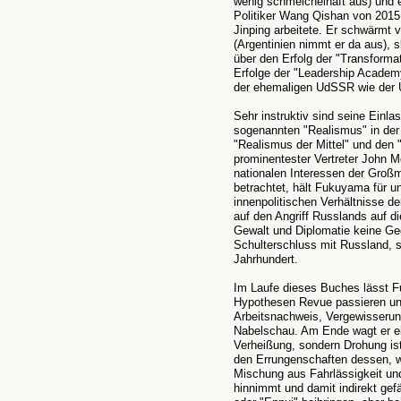
wenig schmeichelhaft aus) und
Politiker Wang Qishan von 2015
Jinping arbeitete. Er schwärmt
(Argentinien nimmt er da aus), s
über den Erfolg der "Transforma
Erfolge der "Leadership Academ
der ehemaligen UdSSR wie der 
Sehr instruktiv sind seine Ein
sogenannten "Realismus" in der
"Realismus der Mittel" und den 
prominentester Vertreter John M
nationalen Interessen der Großm
betrachtet, hält Fukuyama für u
innenpolitischen Verhältnisse d
auf den Angriff Russlands auf die
Gewalt und Diplomatie keine Ge
Schulterschluss mit Russland, se
Jahrhundert.
Im Laufe dieses Buches lässt 
Hypothesen Revue passieren un
Arbeitsnachweis, Vergewisserun
Nabelschau. Am Ende wagt er ein
Verheißung, sondern Drohung ist,
den Errungenschaften dessen, wa
Mischung aus Fahrlässigkeit und 
hinnimmt und damit indirekt gef