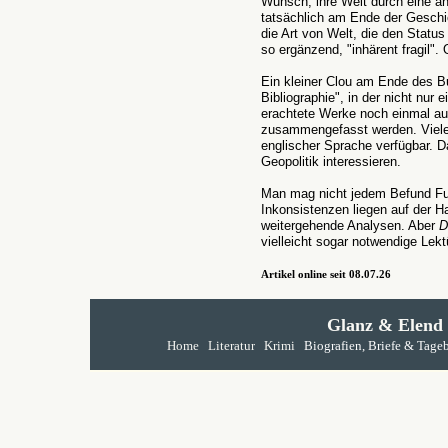
Wunsch, ihre Welt durch eine an
tatsächlich am Ende der Geschich
die Art von Welt, die den Status
so ergänzend, "inhärent fragil".
Ein kleiner Clou am Ende des B
Bibliographie", in der nicht nur
erachtete Werke noch einmal auf
zusammengefasst werden. Viele d
englischer Sprache verfügbar. Da
Geopolitik interessieren.
Man mag nicht jedem Befund F
Inkonsistenzen liegen auf der H
weitergehende Analysen. Aber
D
vielleicht sogar notwendige Lekt
Artikel online seit 08.07.26
Glanz & Elend
Home
Literatur
Krimi
Biografien, Briefe & Tage