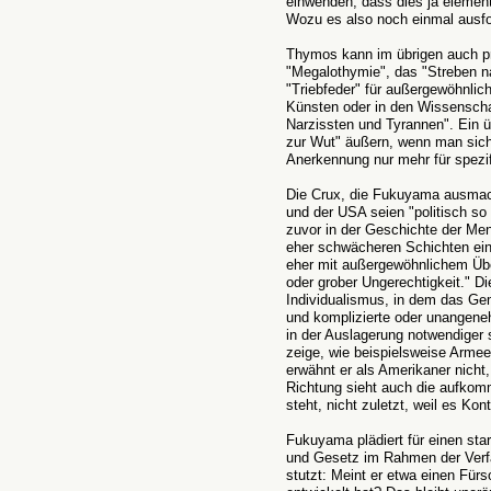
einwenden, dass dies ja element
Wozu es also noch einmal ausfo
Thymos kann im übrigen auch p
"Megalothymie", das "Streben na
"Triebfeder" für außergewöhnlic
Künsten oder in den Wissenscha
Narzissten und Tyrannen". Ein ü
zur Wut" äußern, wenn man sich 
Anerkennung nur mehr für spezif
Die Crux, die Fukuyama ausmach
und der USA seien "politisch so 
zuvor in der Geschichte der Mens
eher schwächeren Schichten ein
eher mit außergewöhnlichem Übe
oder grober Ungerechtigkeit." D
Individualismus, in dem das Gem
und komplizierte oder unangeneh
in der Auslagerung notwendiger s
zeige, wie beispielsweise Armee
erwähnt er als Amerikaner nicht,
Richtung sieht auch die aufkom
steht, nicht zuletzt, weil es Kon
Fukuyama plädiert für einen sta
und Gesetz im Rahmen der Verf
stutzt: Meint er etwa einen Fürs