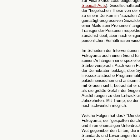
zur Finanzkrise 2008 beigetrag
Steagall-Acts
). Gesellschaftspo
der "hegelschen These von der 
zu einem Denken im "sozialen Zi
gemäßigt-progressiven Sozialde
einer Mails sein Pronomen" ang
Transgender-Personen respekti
zunächst übel, aber nach einiger
persönlichen Verhältnissen wied
Im Scheitern der Interventionen
Fukuyama auch einen Grund fü
seinen Anhängern eine spezielle 
Stärke versprach. Auch wenn F
der Demokraten beklagt, über Sy
linkssozialistische Programmatik
palästinensischen und antisemit
mit Grauen sieht, betrachtet e
als die größte Gefahr der Gege
Ausführungen zu den Entwicklung
Jahrzehnten. Mit Trump, so der B
noch schwerlich möglich.
Welche Folgen hat das? "Die der
Fukuyama, sei "gespalten durch
und ihren ehemaligen Unterdrück
Wut gegenüber den Eliten, die 
Standards und Erwartungen für d