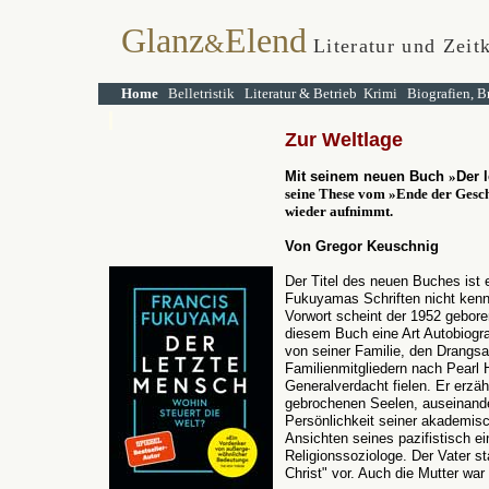
Glanz
Elend
&
Literatur und Zeit
Home
Belletristik
Literatur & Betrieb
Krimi
Biografien, B
Zur Weltlage
Mit seinem neuen Buch
»
Der 
seine These vom »Ende der Gesc
wieder aufnimmt.
Von Gregor Keuschnig
Der Titel des neuen Buches ist
Fukuyamas Schriften nicht ken
Vorwort scheint der 1952 gebor
diesem Buch eine Art Autobiogra
von seiner Familie, den Drangsa
Familienmitgliedern nach Pearl H
Generalverdacht fielen. Er erzähl
gebrochenen Seelen, auseinande
Persönlichkeit seiner akademisc
Ansichten seines pazifistisch ei
Religionssoziologe. Der Vater s
Christ" vor. Auch die Mutter war 