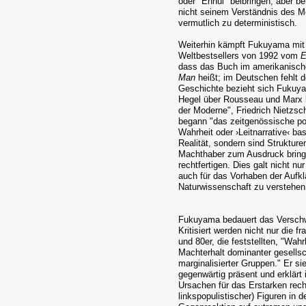
oder "Ennui" beibringen, aber 
nicht seinem Verständnis des M
vermutlich zu deterministisch.
Weiterhin kämpft Fukuyama mit 
Weltbestsellers von 1992 vom
E
dass das Buch im amerikanisch
Man
heißt; im Deutschen fehlt d
Geschichte bezieht sich Fukuya
Hegel über Rousseau und Marx bi
der Moderne", Friedrich Nietzsc
begann "das zeitgenössische p
Wahrheit oder ›Leitnarrative‹ ba
Realität, sondern sind Strukture
Machthaber zum Ausdruck bring
rechtfertigen. Dies galt nicht n
auch für das Vorhaben der Aufkl
Naturwissenschaft zu verstehen
Fukuyama bedauert das Verschw
Kritisiert werden nicht nur die 
und 80er, die feststellten, "Wa
Machterhalt dominanter gesellsc
marginalisierter Gruppen." Er si
gegenwärtig präsent und erklärt
Ursachen für das Erstarken rech
linkspopulistischer) Figuren in de