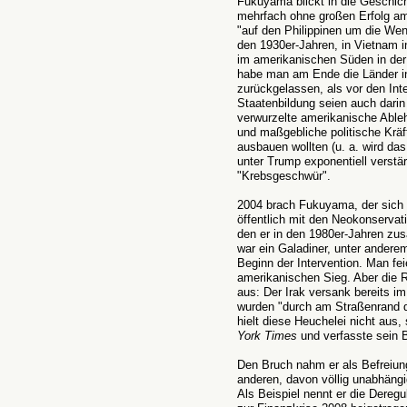
Fukuyama blickt in die Geschich
mehrfach ohne großen Erfolg am 
"auf den Philippinen um die Wen
den 1930er-Jahren, in Vietnam i
im amerikanischen Süden in der
habe man am Ende die Länder i
zurückgelassen, als vor den Int
Staatenbildung seien auch darin
verwurzelte amerikanische Ableh
und maßgebliche politische Kräf
ausbauen wollten (u. a. wird da
unter Trump exponentiell verstä
"Krebsgeschwür".
2004 brach Fukuyama, der sich b
öffentlich mit den Neokonservat
den er in den 1980er-Jahren zu
war ein Galadiner, unter andere
Beginn der Intervention. Man fei
amerikanischen Sieg. Aber die 
aus: Der Irak versank bereits i
wurden "durch am Straßenrand de
hielt diese Heuchelei nicht aus, 
York Times
und verfasste sein
Den Bruch nahm er als Befreiun
anderen, davon völlig unabhäng
Als Beispiel nennt er die Dereg