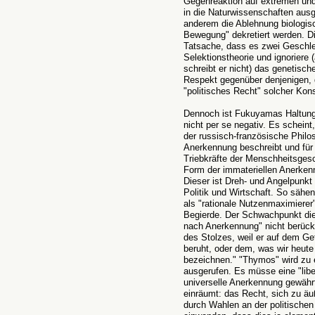
Gegenreaktion auf extremen und 
in die Naturwissenschaften ausge
anderem die Ablehnung biologisc
Bewegung" dekretiert werden. Di
Tatsache, dass es zwei Geschle
Selektionstheorie und ignoriere
schreibt er nicht) das genetisch
Respekt gegenüber denjenigen, di
"politisches Recht" solcher Kon
Dennoch ist Fukuyamas Haltung 
nicht per se negativ. Es scheint
der russisch-französische Philo
Anerkennung beschreibt und fü
Triebkräfte der Menschheitsgesch
Form der immateriellen Anerken
Dieser ist Dreh- und Angelpunkt
Politik und Wirtschaft. So säh
als "rationale Nutzenmaximierer"
Begierde. Der Schwachpunkt die
nach Anerkennung" nicht berücks
des Stolzes, weil er auf dem Ge
beruht, oder dem, was wir heute 
bezeichnen." "Thymos" wird zu e
ausgerufen. Es müsse eine "libe
universelle Anerkennung gewähr
einräumt: das Recht, sich zu ä
durch Wahlen an der politische