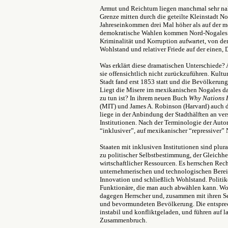
Armut und Reichtum liegen manchmal sehr nah
Grenze mitten durch die geteilte Kleinstadt No
Jahreseinkommen drei Mal höher als auf der m
demokratische Wahlen kommen Nord-Nogales zu
Kriminalität und Korruption aufwartet, von d
Wohlstand und relativer Friede auf der einen, 
Was erklärt diese dramatischen Unterschiede?
sie offensichtlich nicht zurückzuführen. Kultu
Stadt fand erst 1853 statt und die Bevölkerung 
Liegt die Misere im mexikanischen Nogales dar
zu tun ist? In ihrem neuen Buch
Why Nations 
(MIT) und James A. Robinson (Harvard) auch d
liege in der Anbindung der Stadthälften an ve
Institutionen. Nach der Terminologie der Autor
“inklusiver”, auf mexikanischer “repressiver” 
Staaten mit inklusiven Institutionen sind plura
zu politischer Selbstbestimmung, der Gleichhe
wirtschaftlicher Ressourcen. Es herrschen Re
unternehmerischen und technologischen Bereich
Innovation und schließlich Wohlstand. Politik
Funktionäre, die man auch abwählen kann. Wo r
dagegen Herrscher und, zusammen mit ihren Se
und bevormundeten Bevölkerung. Die entsprec
instabil und konfliktgeladen, und führen auf l
Zusammenbruch.