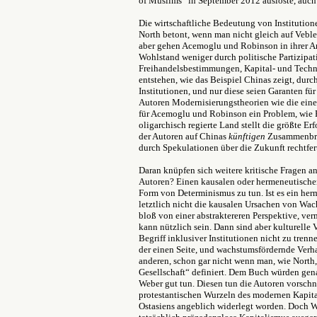
of Muslims“ in September 2012 auslöste, auch 
Die wirtschaftliche Bedeutung von Institutio
North betont, wenn man nicht gleich auf Veble
aber gehen Acemoglu und Robinson in ihrer An
Wohlstand weniger durch politische Partizipat
Freihandelsbestimmungen, Kapital- und Techn
entstehen, wie das Beispiel Chinas zeigt, dur
Institutionen, und nur diese seien Garanten für
Autoren Modernisierungstheorien wie die eine
für Acemoglu und Robinson ein Problem, wie 
oligarchisch regierte Land stellt die größte E
der Autoren auf Chinas
künftigen
Zusammenbruch
durch Spekulationen über die Zukunft rechtfer
Daran knüpfen sich weitere kritische Fragen a
Autoren? Einen kausalen oder hermeneutischen?
Form von Determinismus zu tun. Ist es ein herme
letztlich nicht die kausalen Ursachen von Wac
bloß von einer abstraktereren Perspektive, verm
kann nützlich sein. Dann sind aber kulturel
Begriff inklusiver Institutionen nicht zu trenn
der einen Seite, und wachstumsfördernde Verh
anderen, schon gar nicht wenn man, wie North, 
Gesellschaft“ definiert. Dem Buch würden gen
Weber gut tun. Diesen tun die Autoren vorschn
protestantischen Wurzeln des modernen Kapital
Ostasiens angeblich widerlegt worden. Doch W