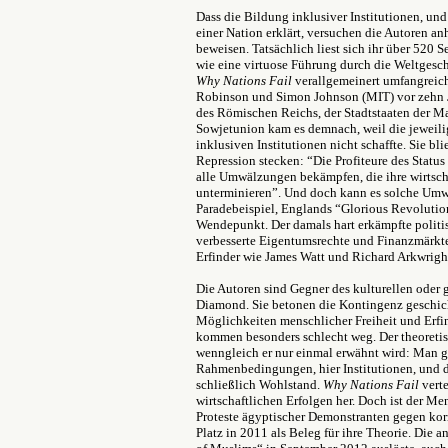
Dass die Bildung inklusiver Institutionen, und
einer Nation erklärt, versuchen die Autoren an
beweisen. Tatsächlich liest sich ihr über 520 
wie eine virtuose Führung durch die Weltgesch
Why Nations Fail
verallgemeinert umfangreich
Robinson und Simon Johnson (MIT) vor zehn Ja
des Römischen Reichs, der Stadtstaaten der Ma
Sowjetunion kam es demnach, weil die jeweili
inklusiven Institutionen nicht schaffte. Sie bli
Repression stecken: “Die Profiteure des Stat
alle Umwälzungen bekämpfen, die ihre wirtscha
unterminieren”. Und doch kann es solche Umw
Paradebeispiel, Englands “Glorious Revolution
Wendepunkt. Der damals hart erkämpfte politi
verbesserte Eigentumsrechte und Finanzmärkte
Erfinder wie James Watt und Richard Arkwright
Die Autoren sind Gegner des kulturellen oder
Diamond. Sie betonen die Kontingenz geschich
Möglichkeiten menschlicher Freiheit und Erfi
kommen besonders schlecht weg. Der theoretisc
wenngleich er nur einmal erwähnt wird: Man gä
Rahmenbedingungen, hier Institutionen, und d
schließlich Wohlstand.
Why Nations Fail
vert
wirtschaftlichen Erfolgen her. Doch ist der Me
Proteste ägyptischer Demonstranten gegen korr
Platz in 2011 als Beleg für ihre Theorie. Die 