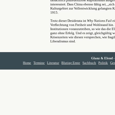
tatsächlich präzedenzlose Kapitalismus ausge
interessiert. Dass China ebenso fähig sei, „s
Kulturgebiet zur Vollentwicklung gelangten K
1915.
Trotz dieser Desiderata ist
Why Nations Fail
e
Verflechtung von Freiheit und Wohlstand hin. 
Institutionen voranzutreiben, so wie das die 
ganz ohne Erfolg. Und es zeigt, gleichgültig w
Krisenzeiten wie diesen versprechen, wie fragi
Liberalismus sind.
Glanz & Elend
-
Home
Termine
Literatur
Blutige Ernte
Sachbuch
Politik
Ges