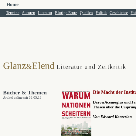
Home
Termine
Autoren
Literatur
Blutige Ernte
Quellen
Politik
Geschichte
Phi
Glanz
Elend
&
Literatur und Zeitkritik
Bücher & Themen
Die Macht der Instit
Artikel online seit 08.05.13
Daron Acemoglus und Ja
Thesen über die
Ursprüng
Von Edward Kanterian