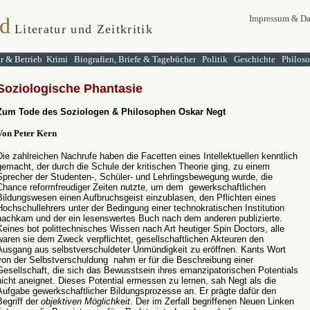
d
Impressum & Da
Literatur und Zeitkritik
ur & Betrieb
Krimi
Biografien, Briefe & Tagebücher
Politik
Geschichte
Philos
S
oziologische Phantasie
Zum Tode des Soziologen & Philosophen Oskar Negt
Von Peter Kern
Die zahlreichen Nachrufe haben die Facetten eines Intellektuellen kenntlich
gemacht, der durch die Schule der kritischen Theorie ging, zu einem
Sprecher der Studenten-, Schüler- und Lehrlingsbewegung wurde, die
Chance reformfreudiger Zeiten nutzte, um dem gewerkschaftlichen
Bildungswesen einen Aufbruchsgeist einzublasen, den Pflichten eines
Hochschullehrers unter der Bedingung einer technokratischen Institution
nachkam und der ein lesenswertes Buch nach dem anderen publizierte.
Keines bot polittechnisches Wissen nach Art heutiger Spin Doctors, alle
waren sie dem Zweck verpflichtet, gesellschaftlichen Akteuren den
Ausgang aus selbstverschuldeter Unmündigkeit zu eröffnen.
Kants Wort
von der Selbstverschuldung
nahm er für die Beschreibung einer
Gesellschaft, die sich das Bewusstsein ihres emanzipatorischen Potentials
nicht aneignet. Dieses Potential ermessen zu lernen, sah Negt als die
Aufgabe gewerkschaftlicher Bildungsprozesse an. Er prägte dafür den
Begriff der
objektiven Möglichkeit
. Der im Zerfall begriffenen Neuen Linken