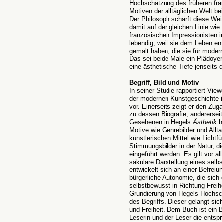
Hochschätzung des früheren fr
Motiven der alltäglichen Welt b
Der Philosoph schärft diese Weis
damit auf der gleichen Linie wie
französischen Impressionisten i
lebendig, weil sie dem Leben e
gemalt haben, die sie für mode
Das sei beide Male ein Plädoyer
eine ästhetische Tiefe jenseits d
Begriff, Bild und Motiv
In seiner Studie rapportiert Vi
der modernen Kunstgeschichte in
vor. Einerseits zeigt er den Z
zu dessen Biografie, anderersei
Gesehenen in Hegels
Ästhetik
h
Motive wie Genrebilder und All
künstlerischen Mittel wie Lichtf
Stimmungsbilder in der Natur, d
eingeführt werden. Es gilt vor a
säkulare Darstellung eines selb
entwickelt sich an einer Befreiu
bürgerliche Autonomie, die sich
selbstbewusst in Richtung Freihe
Grundierung von Hegels Hochsch
des Begriffs. Dieser gelangt sic
und Freiheit. Dem Buch ist ein 
Leserin und der Leser die entsp