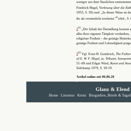
weniger aus dem Sinnlichen entnommen;
Friedrich Hegel,
Vorlesung über die Ästh
1953, S. 50) und: „In dieser Weise ist da
4
ihr als versinnlicht erscheint."
(ebd., S.

2
„Der Inhalt der Darstellung kommt a
alles ihrer eigenen Tätigkeit verdanken,
religiöser Freiheit – die geistige Heiter
geistige Freiheit und Lebendigkeit präg

3
Vgl. Ernst H. Gombrich,
The Father 
of G. W. F. Hegel
, in:
Tributes. Interpret
51–69 und Edgar Wind,
Kunst und Anar
Suhrkamp 1979, S. 18-19.
Artikel online seit 06.06.26
Glanz & Elend
Home
Literatur
Krimi
Biografien, Briefe & Tage