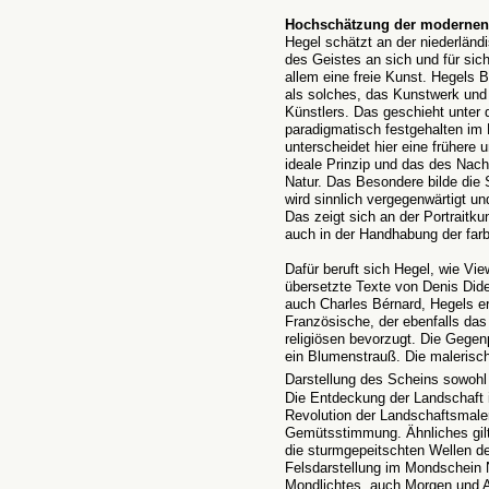
Hochschätzung der modernen
Hegel schätzt an der niederländ
des Geistes an sich und für sich
allem eine freie Kunst. Hegels 
als solches, das Kunstwerk und 
Künstlers. Das geschieht unter 
paradigmatisch festgehalten im 
unterscheidet hier eine frühere 
ideale Prinzip und das des Nac
Natur. Das Besondere bilde die Sp
wird sinnlich vergegenwärtigt und
Das zeigt sich an der Portraitk
auch in der Handhabung der farbl
Dafür beruft sich Hegel, wie Vi
übersetzte Texte von Denis Dide
auch Charles Bérnard, Hegels e
Französische, der ebenfalls d
religiösen bevorzugt. Die Gegen
ein Blumenstrauß. Die malerisch
Darstellung des Scheins sowohl
Die Entdeckung der Landschaft i
Revolution der Landschaftsmalere
Gemütsstimmung. Ähnliches gilt 
die sturmgepeitschten Wellen de
Felsdarstellung im Mondschein
Mondlichtes, auch Morgen und A