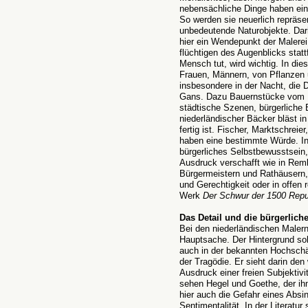
nebensächliche Dinge haben eine
So werden sie neuerlich repräsen
unbedeutende Naturobjekte. Dari
hier ein Wendepunkt der Malere
flüchtigen des Augenblicks statt
Mensch tut, wird wichtig. In di
Frauen, Männern, von Pflanzen 
insbesondere in der Nacht, die 
Gans. Dazu Bauernstücke vom 
städtische Szenen, bürgerliche B
niederländischer Bäcker bläst i
fertig ist. Fischer, Marktschreie
haben eine bestimmte Würde. In 
bürgerliches Selbstbewusstsein,
Ausdruck verschafft wie in Re
Bürgermeistern und Rathäusern, 
und Gerechtigkeit oder in offen
Werk
Der Schwur der 1500 Repu
Das Detail und die bürgerlic
Bei den niederländischen Maler
Hauptsache. Der Hintergrund sol
auch in der bekannten Hochsch
der Tragödie. Er sieht darin den
Ausdruck einer freien Subjektivi
sehen Hegel und Goethe, der ihm
hier auch die Gefahr eines Absink
Sentimentalität. In der Literat