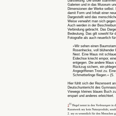
Darstellung. Die Bilder stammen
Galerien und in das Museum und i
Dimensionen der Werke selbst. 
damit Form und Inhalt einer neu
Dargestellt wird das menschlich
Weise verwahrt man sich gegen 
Auch werden in der Beschreibun
Verbindung gebracht. Das Darg
Bedeutung. Das gilt sowohl für 
Fotografie als auch neuerlich fü
»
Wir sehen einen Baumstamm
Rosenhecke, voll blühender R
Nest. Eine Maus mit schlaue
Eidechse kriecht empor, eine 
entgegen. Die andere Maus w
Rückzug sichern, ein phlegm
Angegriffenen Trost zu. Ein
Schmetterlinge fliegen.
«
(S. 
Hier fühlt sich der Rezensent a
Deutschunterricht des Gymnasiu
Viewegs kleines blaues Buch zu
erspart und anderes erleichtert.

1
Hegel nennt in den
Vorlesungen
in d
Kunstwerk sey kein Naturprodukt, sonde
2. sey es wesentlich für den Menschen 