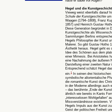
hatte er dabei vor Augen?
Hegel und die Kunstgeschicht
Vieweg weist ebenfalls darauf hi
Schule der Kunstgeschichte
um 
Waagen (1794–1808), Franz Kug
1857) und Heinrich Gustav Hotho
Diese Generation begründet in D
Kunstgeschichte als Wissensch
Sammlungen Berlins entsprechen
Hegels Philosophie der Kunst u
Malerei. So gibt Gustav Hotho
Ästhetik
heraus. Hegel geht es d
Idee des Schönen aus dem plato
einer Mimesis. Bei Aristoteles h
eine Nachahmung der äußeren N
Darstellung einer zweiten Natur
Entsprechend schätzt Hegel da
1
ein.
In seinen drei historische
symbolische
altorientalische Ph
die
romantische
Kunst des Chris
in der Moderne allerdings auch 
– das berühmte „Ende der Kunst“
ähnlich wie bereits in Kants Fo
„interesselosen Wohlgefallen“ a
Missverständnisse existieren. 
Hegels Impuls aus der Kunst zu
Geist der politischen Freiheit 