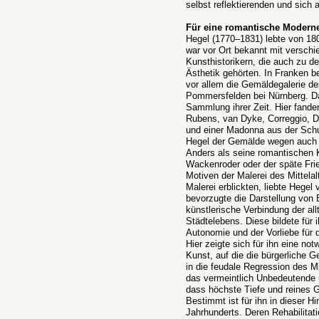
selbst reflektierenden und sich
Für eine romantische Modern
Hegel (1770–1831) lebte von 18
war vor Ort bekannt mit versch
Kunsthistorikern, die auch zu d
Ästhetik gehörten. In Franken be
vor allem die Gemäldegalerie d
Pommersfelden bei Nürnberg. D
Sammlung ihrer Zeit. Hier fand
Rubens, van Dyke, Correggio, Dü
und einer Madonna aus der Schul
Hegel der Gemälde wegen auch
Anders als seine romantischen 
Wackenroder oder der späte Fried
Motiven der Malerei des Mittela
Malerei erblickten, liebte Hegel
bevorzugte die Darstellung von
künstlerische Verbindung der al
Städtelebens. Diese bildete für 
Autonomie und der Vorliebe für 
Hier zeigte sich für ihn eine n
Kunst, auf die die bürgerliche G
in die feudale Regression des Mi
das vermeintlich Unbedeutende 
dass höchste Tiefe und reines 
Bestimmt ist für ihn in dieser Hi
Jahrhunderts. Deren Rehabilitati