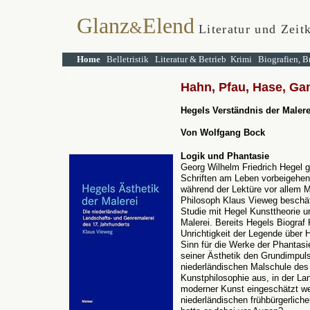
Glanz
Elend
&
Literatur und Zeit
Home
Belletristik
Literatur & Betrieb
Krimi
Biografien, B
Hahn, Pfau, Hase, Ga
Hegels Verständnis der Maler
Von Wolfgang Bock
Logik und Phantasie
Georg Wilhelm Friedrich Hegel gi
Schriften am Leben vorbeigehen
während der Lektüre vor allem 
Philosoph Klaus Vieweg beschäfti
Studie mit Hegel Kunsttheorie un
Malerei. Bereits Hegels Biograf 
Unrichtigkeit der Legende über 
Sinn für die Werke der Phantasie
seiner Ästhetik den Grundimpul
niederländischen Malschule des 
Kunstphilosophie aus, in der La
moderner Kunst eingeschätzt wer
niederländischen frühbürgerlich