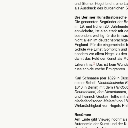
und Sterne. Hegel bricht eine 
als Ausdruck des bürgerlichen 
Die Berliner Kunsthistorische
Die genannten Begründer der Ber
im 19. und frühen 20. Jahrhunder
entwickelte, ist also stark mit
besonders wichtig für die Entw
nicht allein im deutschsprachig
England. Für die eingemeindet b
Schule wie Ernst Gombrich und E
sondern vor allem Hegel zu den
damit das Feld der Kunst als Mö
3
Erkenntnis.
Das ist kein Wunder
russisch-deutsche Emigranten.
Karl Schnaase (der 1829 in Düsse
seiner Schrift
Niederländische B
1843 in Berlin) mit dem
Handbuch
Deutschland, den Niederlanden,
und Heinrich Gustav Hotho mit 
niederländischen Malerei
von 184
Wirkmächtigkeit von Hegels Phil
Resümee
Am Ende gibt Vieweg nochmals e
Autonomie der Kunst und der Ku