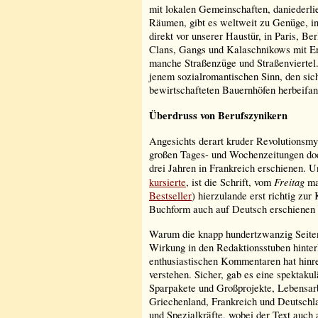
mit lokalen Gemeinschaften, daniederlie
Räumen, gibt es weltweit zu Genüge, in
direkt vor unserer Haustür, in Paris, Be
Clans, Gangs und Kalaschnikows mit E
manche Straßenzüge und Straßenviertel. D
jenem sozialromantischen Sinn, den si
bewirtschafteten Bauernhöfen herbeifan
Überdruss von Berufszynikern
Angesichts derart kruder Revolutionsm
großen Tages- und Wochenzeitungen doch
drei Jahren in Frankreich erschienen. 
Freitag
kursierte
, ist die Schrift, vom
ma
Bestseller
) hierzulande erst richtig z
Buchform auch auf Deutsch erschienen i
Warum die knapp hundertzwanzig Seiten
Wirkung in den Redaktionsstuben hinter
enthusiastischen Kommentaren hat hinrei
verstehen. Sicher, gab es eine spektak
Sparpakete und Großprojekte, Lebensarb
Griechenland, Frankreich und Deutschla
und Spezialkräfte, wobei der Text auch