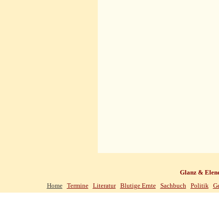
Glanz & Elen
Home
Termine
Literatur
Blutige Ernte
Sachbuch
Politik
Ge