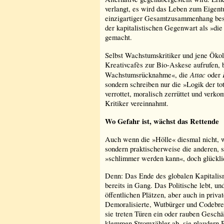
verlangt, es wird das Leben zum Eigentu
einzigartiger Gesamtzusammenhang be
der kapitalistischen Gegenwart als »d
gemacht.
Selbst Wachstumskritiker und jene Öko
Kreativcafès zur Bio-Askese aufrufen, 
Attac
Wachstumsrücknahme«, die
oder
sondern schreiben nur die »Logik der to
verrottet, moralisch zerrüttet und verk
Kritiker vereinnahmt.
Wo Gefahr ist, wächst das Rettende
Auch wenn die »Hölle« diesmal nicht, w
sondern praktischerweise die anderen, s
»schlimmer werden kann«, doch glückl
Denn: Das Ende des globalen Kapitalis
bereits in Gang. Das Politische lebt, un
öffentlichen Plätzen, aber auch in priv
Demoralisierte, Wutbürger und Codebrec
sie treten Türen ein oder rauben Geschä
klemmen Stromzähler ab, sie plaudern B