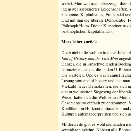
vorbei. Man war auch überzeugt, dass 
intensiver assoziierter Leidenschaften,
zukomme. Kapitalismus, Freihandel und
Und mit ihm die liberale Demokratie. Fo
Philosoph Heinz Dieter Kittsteiner tro
bestmöglichen Kapitalismus«.
Mars kehrt zurück
Doch nicht alle wollten in diese Jubela
End of History and the Last Man
angesti
Denker, die in »anschwellenden Bocks
heranziehen sahen, die in den U-Bahnen
uns warteten. Und es war Samuel Hunti
Losung vom
end of history
und
last man
Vielzahl neuer Demokratien, die sich im
einem weltweiten Siegeszug der liberal
Weder hatte sich die Welt seiner Mein
Geschichte so einfach zu entkommen. V
Konflikte am Horizont auftauchen, und 
Kulturen aufeinanderprallten und sich 
Mittlerweile gibt es wohl niemanden meh
verteidigen möchte. Nahezu alle Beobac