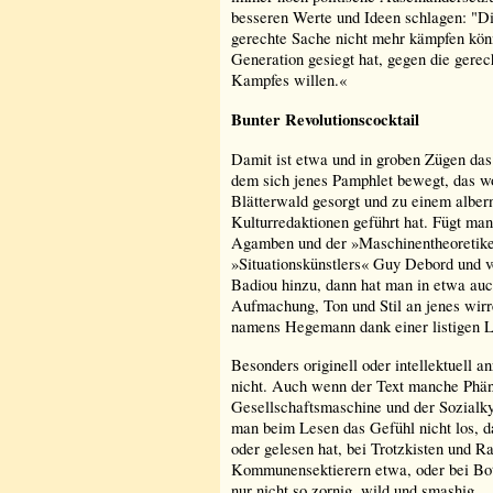
besseren Werte und Ideen schlagen: "Di
gerechte Sache nicht mehr kämpfen könne
Generation gesiegt hat, gegen die gere
Kampfes willen.«
Bunter Revolutionscocktail
Damit ist etwa und in groben Zügen das 
dem sich jenes Pamphlet bewegt, das w
Blätterwald gesorgt und zu einem albern
Kulturredaktionen geführt hat. Fügt ma
Agamben und der »Maschinentheoretiker
»Situationskünstlers« Guy Debord und
Badiou hinzu, dann hat man in etwa auc
Aufmachung, Ton und Stil an jenes wirr
namens Hegemann dank einer listigen L
Besonders originell oder intellektuell 
nicht. Auch wenn der Text manche Phän
Gesellschaftsmaschine und der Sozialkyb
man beim Lesen das Gefühl nicht los, d
oder gelesen hat,
bei Trotzkisten und Ra
Kommunensektierern etwa, oder bei Bo
nur nicht so zornig, wild und smashig.