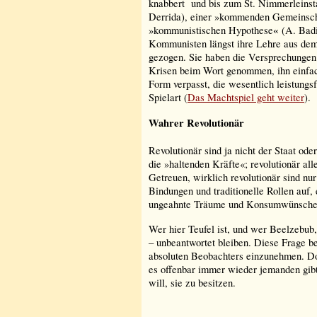
knabbert und bis zum St. Nimmerleins
Derrida), einer »kommenden Gemeinsch
»kommunistischen Hypothese
(A. Badi
«
Kommunisten längst ihre Lehre aus dem 
gezogen. Sie haben die Versprechungen 
Krisen beim Wort genommen, ihn einfac
Form verpasst, die wesentlich leistungsf
Spielart (
Das Machtspiel geht weiter
).
Wahrer Revolutionär
Revolutionär sind ja nicht der Staat ode
die »haltenden Kräfte«; revolutionär all
Getreuen, wirklich revolutionär sind nur
Bindungen und traditionelle Rollen auf, 
ungeahnte Träume und Konsumwünsche u
Wer hier Teufel ist, und wer Beelzebub,
– unbeantwortet bleiben. Diese Frage be
absoluten Beobachters einzunehmen. Doc
es offenbar immer wieder jemanden gibt
will, sie zu besitzen.