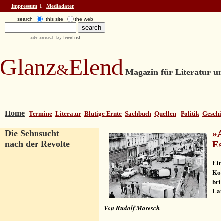
Impressum
І
Mediadaten
search
this site
the web
site search by
freefind
Glanz
Elend
&
Magazin für Literatur un
Home
Termine
Literatur
Blutige Ernte
Sachbuch
Quellen
Politik
Geschi
Die Sehnsucht
»
A
nach der Revolte
E
Ein
Ko
bri
La
Von Rudolf Maresch