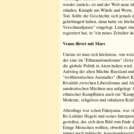
wieder zurück« ist und der Welt neue i
stünden, Kämpfe um Würde und Werte, 
Tod. Sollte die Geschichte sich jemals
geliebäugelt haben, dann hatte sie höch
Verschnaufpause" eingelegt. Längst sin
registriert hat, in "ein neues Zeitalter d
Venus flirtet mit Mars
Uneins ist man sich höchstens, von welc
der eine im "Ethnonationalismus" (Jerry
die globale Politik in Atem halten wird,
Aufstieg der alten Mächte Russland un
"welthistorischen Ausmaßes" (Robert Ka
Rivalität zwischen Liberalismus und A
autokratischen Mächten neu aufgelegt. Q
ethnischer Kampflinien auch ein "Kampf
Moderne, religiösen und säkularen Kräf
Allerdings war schon Fukuyama, was vie
Re-Lektüre Hegels und seines Interpre
gestoßen, das sich dem Bild vom Ende de
Einige Menschen wollten, obwohl es dafü
immer noch politische Auseinandersetzu