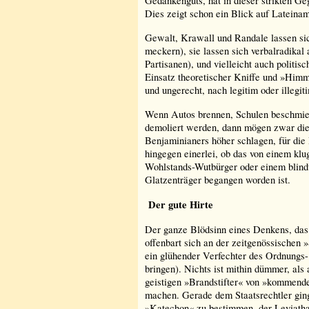
Gedankenguts, hat in dieser strikten G
Dies zeigt schon ein Blick auf Lateinam
Gewalt, Krawall und Randale lassen sic
meckern), sie lassen sich verbalradikal
Partisanen), und vielleicht auch politisc
Einsatz theoretischer Kniffe und »Him
und ungerecht, nach legitim oder illegiti
Wenn Autos brennen, Schulen beschmier
demoliert werden, dann mögen zwar di
Benjaminianers höher schlagen, für die 
hingegen einerlei, ob das von einem klu
Wohlstands-Wutbürger oder einem blindw
Glatzenträger begangen worden ist.
Der gute Hirte
Der ganze Blödsinn eines Denkens, das 
offenbart sich an der zeitgenössischen 
ein glühender Verfechter des Ordnungs-
bringen). Nichts ist mithin dümmer, al
geistigen »Brandstifter« von »kommen
machen. Gerade dem Staatsrechtler gin
»Katechon« zu bestimmen, der Leviathan 