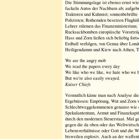
Die Stimmungslage ist ebenso ernst wi
fackeln Autos der Nachbarn ab; aufgeb
Traktoren und Kuhmist; sonnenbebrillte 
Polizisten; Rothemden besetzen Flughäf
Lehrer stürmen das Finanzministerium; 
Rucksackbomben europäische Vorortzüg
Hass und Zorn ließen sich beliebig forts
Erdball verfolgen, von Genua über Londo
Heiligendamm und Kiew nach Athen, T
We are the angry mob
We read the papers every day
We like who we like, we hate who we 
But we're also easily swayed.
Kaiser Chiefs
Vermutlich käme man nach Analyse die
Ergebnissen: Empörung, Wut und Zorn 
Schlechtweggekommenen genauso wie de
Spekulantentum, Armut und Finanzkapi
durch den modernen Steuerstaat. Mal gez
gegen die da oben oder das Weltwirtsch
Lebensverhältnisse oder Gott und die Wel
bisweilen explosiv. Auch an der waffen