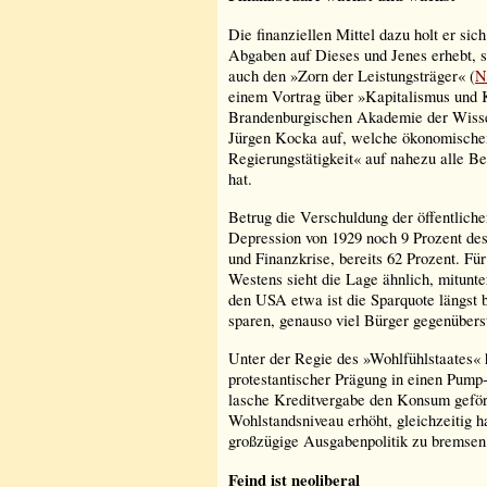
Die finanziellen Mittel dazu holt er si
Abgaben auf Dieses und Jenes erhebt, s
auch den »Zorn der Leistungsträger« (
N
einem Vortrag über »Kapitalismus und K
Brandenburgischen Akademie der Wissens
Jürgen Kocka auf, welche ökonomische
Regierungstätigkeit« auf nahezu alle B
hat.
Betrug die Verschuldung der öffentlich
Depression von 1929 noch 9 Prozent des
und Finanzkrise, bereits 62 Prozent. Fü
Westens sieht die Lage ähnlich, mitunte
den USA etwa ist die Sparquote längst b
sparen, genauso viel Bürger gegenübers
Unter der Regie des »Wohlfühlstaates« 
protestantischer Prägung in einen Pump
lasche Kreditvergabe den Konsum geför
Wohlstandsniveau erhöht, gleichzeitig h
großzügige Ausgabenpolitik zu bremsen
Feind ist neoliberal