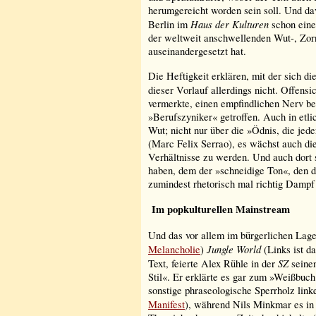
herumgereicht worden sein soll. Und da
Haus der Kulturen
Berlin im
schon eine
der weltweit anschwellenden Wut-, Zor
auseinandergesetzt hat.
Die Heftigkeit erklären, mit der sich di
dieser Vorlauf allerdings nicht. Offensi
vermerkte, einen empfindlichen Nerv be
»Berufszyniker« getroffen. Auch in etl
Wut; nicht nur über die »Ödnis, die je
(Marc Felix Serrao), es wächst auch di
Verhältnisse zu werden. Und auch dort s
haben, dem der »schneidige Ton«, den der
zumindest rhetorisch mal richtig Dampf
Im popkulturellen Mainstream
Und das vor allem im bürgerlichen Lage
Jungle World
Melancholie
)
(Links ist da
SZ
Text, feierte Alex Rühle in der
seinen
Stil«. Er erklärte es gar zum »Weißbuch 
sonstige phraseologische Sperrholz li
Manifest
), während Nils Minkmar es in