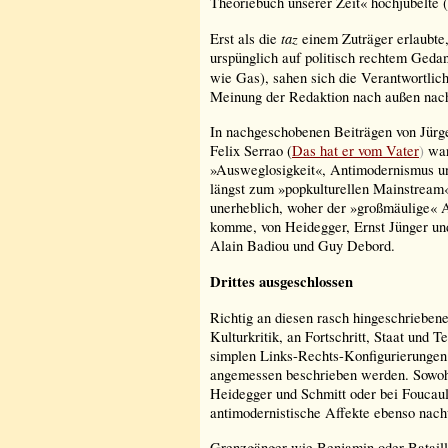
Theoriebuch unserer Zeit« hochjubelte (
taz
Erst als die
einem Zuträger erlaubte
urspünglich auf politisch rechtem Gedan
wie Gas), sahen sich die Verantwortlic
Meinung der Redaktion nach außen nachh
In nachgeschobenen Beiträgen von Jürg
Felix Serrao (
Das hat er vom Vater
)
war
»Ausweglosigkeit«, Antimodernismus u
längst zum »popkulturellen Mainstream«
unerheblich, woher der »großmäulige« 
komme, von Heidegger, Ernst Jünger un
Alain Badiou und Guy Debord.
Drittes ausgeschlossen
Richtig an diesen rasch hingeschriebene
Kulturkritik, an Fortschritt, Staat und T
simplen Links-Rechts-Konfigurierungen
angemessen beschrieben werden. Sowoh
Heidegger und Schmitt oder bei Foucault
antimodernistische Affekte ebenso nachw
Grenzgänger wie Benjamin oder Bataill