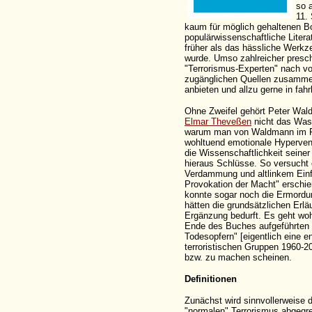
so 
11.
kaum für möglich gehaltenen Bo
populärwissenschaftliche Litera
früher als das hässliche Werkze
wurde. Umso zahlreicher presc
"Terrorismus-Experten" nach vo
zugänglichen Quellen zusammen
anbieten und allzu gerne in fah
Ohne Zweifel gehört Peter Wal
Elmar Theveßen
nicht das Wass
warum man von Waldmann im Fer
wohltuend emotionale Hypervent
die Wissenschaftlichkeit seine
hieraus Schlüsse. So versucht 
Verdammung und altlinkem Einf
Provokation der Macht" erschien
konnte sogar noch die Ermord
hätten die grundsätzlichen Erl
Ergänzung bedurft. Es geht wo
Ende des Buches aufgeführten 
Todesopfern" [eigentlich eine e
terroristischen Gruppen 1960-2
bzw. zu machen scheinen.
Definitionen
Zunächst wird sinnvollerweise 
"normalen" Terrorismus abgegr