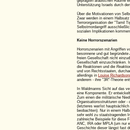
geprägten arabischen Räume ei
Unterstützung Israels durch den
Über die Motivationen von Selbs
Zwar werden in einem Halbsatz 
Terrororganisation der "Tamil Ti
Selbstmordangriff ausschließlic
sozialen Implikationen kommen 
Keine Horrorszenarien
Horrorszenarien mit Angriffen 
besonnene und gut begründete A
freien Gesellschaft nicht einz
Gesellschaft einzuschränken. 
die Reaktionen und die
Reaktio
und von Rechtsstaaten, durchau
allerdings in
Louise Richardson
anderem - ihre "3R"-Theorie ent
In Waldmanns Sicht auf das verm
eine Komponente. Er entwickelt
Zum einen die militärische Nie
Organisationsstrukturen
oder - d
(letzteres war/ist hauptsächlich
beobachten). Nur in einem Halbs
sehr wohl zu staatstragenden In
zahlreiche Beispiele für diese
ANC, IRA oder MPLA (um nur ein
Geschichte dieser längst fast 