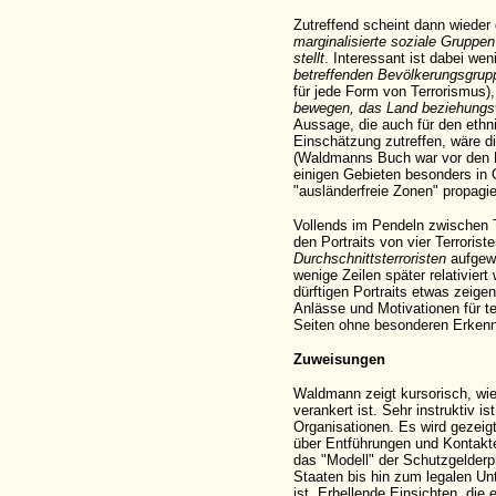
Zutreffend scheint dann wieder d
marginalisierte soziale Gruppen
stellt
. Interessant ist dabei we
betreffenden Bevölkerungsgru
für jede Form von Terrorismus)
bewegen, das Land beziehungsw
Aussage, die auch für den ethn
Einschätzung zutreffen, wäre d
(Waldmanns Buch war vor den En
einigen Gebieten besonders in
"ausländerfreie Zonen" propagie
Vollends im Pendeln zwischen
den Portraits von vier Terroris
Durchschnittsterroristen
aufgewo
wenige Zeilen später relativiert 
dürftigen Portraits etwas zeigen
Anlässe und Motivationen für t
Seiten ohne besonderen Erkenn
Zuweisungen
Waldmann zeigt kursorisch, wie
verankert ist. Sehr instruktiv i
Organisationen. Es wird gezeig
über Entführungen und Kontakten
das "Modell" der Schutzgelderp
Staaten bis hin zum legalen U
ist. Erhellende Einsichten, die