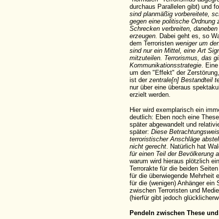
durchaus Parallelen gibt) und f
sind planmäßig vorbereitete, 
gegen eine politische Ordnung z
Schrecken verbreiten, daneben
erzeugen.
Dabei geht es, so Wa
dem Terroristen
weniger um den
sind nur ein Mittel, eine Art S
mitzuteilen. Terrorismus, das gi
Kommunikationsstrategie
. Eine
um den "Effekt" der Zerstörung
ist der
zentrale[n] Bestandteil t
nur über eine überaus spektaku
erzielt werden.
Hier wird exemplarisch ein im
deutlich: Eben noch eine These
später abgewandelt und relativi
später:
Diese Betrachtungsweise
terroristischer Anschläge abstel
nicht gerecht
. Natürlich hat Wa
für einen Teil der Bevölkerung 
warum wird hieraus plötzlich ei
Terrorakte für die beiden Seite
für die überwiegende Mehrheit 
für die (wenigen) Anhänger ein 
zwischen Terroristen und Medie
(hierfür gibt jedoch glücklicher
Pendeln zwischen These un