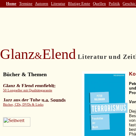
Home
Termine
Autoren
Literatur
Blutige Ernte
Quellen
Politik
Geschic
Glanz
Elend
&
Literatur und Zeit
Bücher & Themen
Ko
Pet
Glanz & Elend empfiehlt
:
und
50 Longseller mit Qualitätsgarantie
Pro
Jazz aus der Tube u.a. Sounds
Von
Bücher, CDs, DVDs & Links
Die
Bes
von
fas
best
Phä