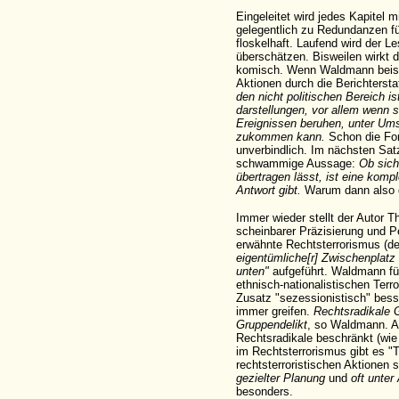
Eingeleitet wird jedes Kapitel m
gelegentlich zu Redundanzen f
floskelhaft. Laufend wird der Le
überschätzen. Bisweilen wirkt d
komisch. Wenn Waldmann beispi
Aktionen durch die Berichterst
den nicht politischen Bereich i
darstellungen, vor allem wenn s
Ereignissen beruhen, unter Um
zukommen kann.
Schon die For
unverbindlich. Im nächsten Sat
schwammige Aussage:
Ob sich
übertragen lässt, ist eine komp
Antwort gibt.
Warum dann also 
Immer wieder stellt der Autor 
scheinbarer Präzisierung und P
erwähnte Rechtsterrorismus (d
eigentümliche[r] Zwischenplatz 
unten"
aufgeführt. Waldmann füh
ethnisch-nationalistischen Terr
Zusatz "sezessionistisch" besser
immer greifen.
Rechtsradikale 
Gruppendelikt
, so Waldmann. Ab
Rechtsradikale beschränkt (wie 
im Rechtsterrorismus gibt es "Te
rechtsterroristischen Aktionen 
gezielter Planung
und
oft unter
besonders.