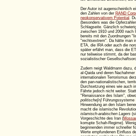
Der Autor ist augenscheinlich e
den Zahlen von der
RAND Corpo
neokonservativem Potential
. D
(besonders was die Opferzahlen
Schlagseite. Gänzlich schwierig
zwischen 1910 und 2000 nach Id
bereits mit den Zuordnungen "lin
"rechtsextrem". Da hätte man im
ETA, die IRA oder auch die nor
später erfährt man, dass die ET
nur teilweise stimmt, da der ba
sozialistischer Gesellschaftsor
Zudem neigt Waldmann dazu, den
al-Qaida und deren Nachahmer 
internationalen Terrorismus der
den pan-nationalistischen, terri
Durchsetzung eines wie auch im
Fährte jedoch nicht weiter. Stat
"Renaissance des Islam", obwo
politische[n]
Führungssysteme in
Hinwendung an den Islam benen
macht die islamische Revolutio
islamisch-arabischen Lagers
(si
Vorgeschichte des Iran (
Mossa
korrupte Schah-Regime). Wenig 
beginnenden immer schneller for
Werte empfundenen Einfluss des