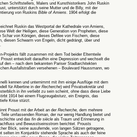
ischen Schriftstellers, Malers und Kunsthistorikers John Ruskin
st, unterstützt durch seine Mutter und de Billy, mit der
tierung von Ruskins
Bible of Amiens
. 1904 erfolgt die
eichnet Ruskin das Westportal der Kathedrale von Amiens,
ese Welt der Heiligen, diese Generation von Propheten, diese
e Schar von Königen, dieses Defilee von Fischern, diese
, diesen Schwarm von Engeln, dicht gedrängt, über und
.
n-Projekts fällt zusammen mit dem Tod beider Elternteile
Proust entwickelt daraufhin eine Depression und wechselt die
uf den – nach dem bekannten Pariser Stadtarchitekten
eichen Ausfallstraßen versehenen – Boulevard Haussmann, wo
tinelli kennen und unternimmt mit ihm einige Ausflüge mit dem
dell für Albertine in der
Recherche
) wird Privatsekretär und
sterblich in ihn verliebt zu sein scheint, ohne dass diese Liebe
 stirbt 1914 bei einem Flugzeugabsturz, ein Ereignis, das
iefe Krise stürzt.
innt Proust mit der Arbeit an der
Recherche,
dem mehrere
e Teile umfassenden Roman, der nur wenig
Handlung bietet und
eschichte und das
fin de siècle
als Traum und Erinnerung in
rachfluss und Bewusstseinsstrom berichtet.
Prousts
cher Blick, seine ausufernde, von langen Sätzen getragene,
ht selten im Konjunktiv stehende Sprache als auch der feine