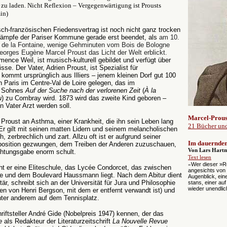
zu laden. Nicht Reflexion – Vergegenwärtigung ist Prousts
in)
sch-französischen Friedensvertrag ist noch nicht ganz trocken
kämpfe der Pariser Kommune gerade erst beendet, als
am 10.
n de la Fontaine, wenige Gehminuten vom Bois de Bologne
Georges Eugène Marcel Proust das Licht der Welt erblickt.
ence Weil, ist musisch-kulturell gebildet und verfügt über
se. Der Vater, Adrien Proust, ist Spezialist für
mmt ursprünglich aus Illiers – jenem kleinen Dorf gut 100
 Paris im Centre-Val de Loire gelegen, das im
s Sohnes
Auf der Suche nach der verlorenen Zeit
(
À la
u
) zu Combray wird. 1873 wird das zweite Kind geboren –
n Vater Arzt werden soll.
Marcel-Prous
Proust an Asthma, einer Krankheit, die ihn sein Leben lang
21 Bücher un
 Er gilt mit seinen matten Lidern und seinem melancholischen
h, zerbrechlich und zart. Allzu oft ist er aufgrund seiner
Im dauernden
osition gezwungen, dem Treiben der Anderen zuzuschauen,
Von Lars Hart
htungsgabe enorm schult.
Text lesen
Wer dieser »Re
»
t er eine Eliteschule, das Lycée Condorcet, das zwischen
angesichts von
e und dem Boulevard Haussmann liegt. Nach dem Abitur dient
Augenblick, ein
itär, schreibt sich an der Universität für Jura und Philosophie
stans, einer au
wieder unendlic
en von Henri Bergson, mit dem er entfernt verwandt ist) und
unter anderem auf dem Tennisplatz.
riftsteller André Gide (Nobelpreis 1947) kennen, der das
e
als Redakteur der Literaturzeitschrift
La Nouvelle Revue