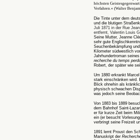
höchsten Geistesgegenwart 
Verfahren.
«
(Walter Benjam
Die Tinte unter dem deut
und die blutigen Straßen
Juli 1871 in der Rue Jea
entfernt, Valentin Louis 
Seine Mutter, Jeanne Clém
sehr gute Englischkenntnis
Seuchenbekämpfung und ko
Kilometer südwestlich von
Jahrhundertroman seine
recherche du temps perd
Robert, der später wie sei
Um 1880 erkrankt Marcel 
stark einschränken wird.
Blick ohnehin als kränklic
physisch schwachen Disp
was jedoch seine Beobac
Von 1883 bis 1889 besuch
dem Bahnhof Saint-Lazar
er für kurze Zeit beim Mil
ein (er besucht Vorlesung
verbringt seine Freizeit 
1891 lernt Proust den Sch
Manuskript der
Recherch