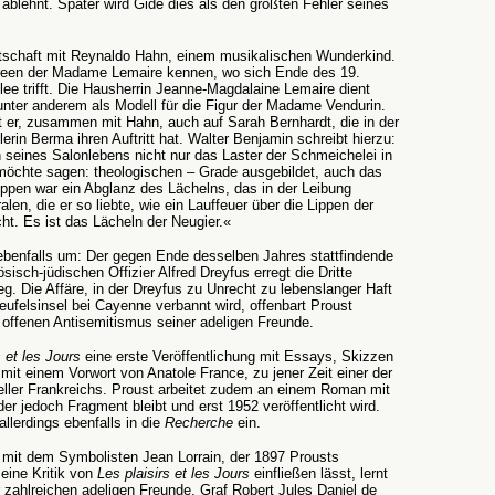
blehnt. Später wird Gide dies als den größten Fehler seines
ntschaft mit Reynaldo Hahn, einem musikalischen Wunderkind.
ireen der Madame Lemaire kennen, wo sich Ende des 19.
ee trifft. Die Hausherrin Jeanne-Magdalaine Lemaire dient
nter anderem als Modell für die Figur der Madame Vendurin.
t er, zusammen mit Hahn, auch auf Sarah Bernhardt, die in der
erin Berma ihren Auftritt hat. Walter Benjamin schreibt hierzu:
 seines Salonlebens nicht nur das Laster der Schmeichelei in
öchte sagen: theologischen – Grade ausgebildet, auch das
ippen war ein Abglanz des Lächelns, das in der Leibung
en, die er so liebte, wie ein Lauffeuer über die Lippen der
ht. Es ist das Lächeln der Neugier.«
 ebenfalls um: Der gegen Ende desselben Jahres stattfindende
isch-jüdischen Offizier Alfred Dreyfus erregt die Dritte
g. Die Affäre, in der Dreyfus zu Unrecht zu lebenslanger Haft
ufelsinsel bei Cayenne verbannt wird, offenbart Proust
 offenen Antisemitismus seiner adeligen Freunde.
s et les Jours
eine erste Veröffentlichung mit Essays, Skizzen
it einem Vorwort von Anatole France, zu jener Zeit einer der
eller Frankreichs. Proust arbeitet zudem an einem Roman mit
 der jedoch Fragment bleibt und erst 1952 veröffentlicht wird.
allerdings ebenfalls in die
Recherche
ein.
mit dem Symbolisten Jean Lorrain, der 1897 Prousts
eine Kritik von
Les plaisirs et les Jours
einfließen lässt, lernt
 zahlreichen adeligen Freunde, Graf Robert Jules Daniel de