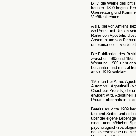
Billy, die Werke des brit
kennen. 1899 beginnt Prou
Übersetzung und Kommen
Veröffentlichung.
Als Bibel von Amiens bez
wo Proust mit Ruskin »di
Reihe von Aposteln, dies
Ansammlung von Richtern
untereinander …« erblickt
Die Publikation des Ruski
zwischen 1903 und 1905. 
Wohnung. 1906 zieht er a
benannten und mit zahlr
er bis 1919 residiert.
1907 lernt er Alfred Agos
Automobil. Agostinelli (Mo
Chauffeur Prousts, der un
erwidert wird. Agostinelli
Prousts abermals in eine t
Bereits ab Mitte 1909 beg
tausend Seiten und sieb
über die eigene Lebensg
einem unaufhörlichen Sp
psychologisch-soziologis
detailversessene und nic