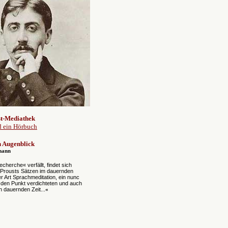
t-Mediathek
d ein Hörbuch
 Augenblick
mann
cherche« verfällt, findet sich
 Prousts Sätzen im dauernden
er Art Sprachmeditation, ein nunc
f den Punkt verdichteten und auch
h dauernden Zeit...
«