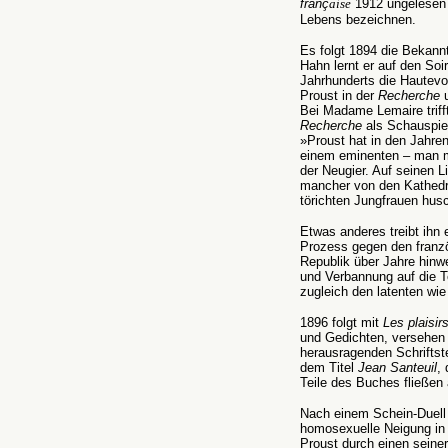
fran
ç
aise
1912 ungelesen a
Lebens bezeichnen.
Es folgt 1894 die Bekan
Hahn lernt er auf den So
Jahrhunderts die Hautevol
Proust in der
Recherche
u
Bei Madame Lemaire triff
Recherche
als Schauspiel
»Proust hat in den Jahren
einem eminenten – man m
der Neugier. Auf seinen L
mancher von den Kathedral
törichten Jungfrauen husc
Etwas anderes treibt ihn
Prozess gegen den französ
Republik über Jahre hinwe
und Verbannung auf die Te
zugleich den latenten wie
1896 folgt mit
Les plaisir
und Gedichten, versehen m
herausragenden Schriftst
dem Titel
Jean Santeuil
,
Teile des Buches fließen 
Nach einem Schein-Duell 
homosexuelle Neigung in 
Proust durch einen seiner