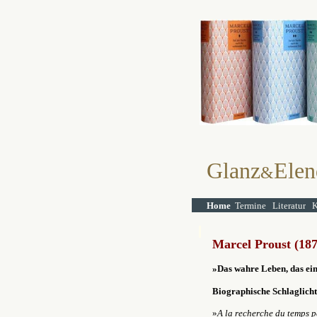
Glanz
Elen
&
Home
Termine
Literatur
K
Marcel Proust (18
»Das wahre Leben, das einz
Biographische Schlaglicht
»
A la recherche du temps 