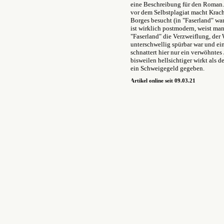
eine Beschreibung für den Roman. 
vor dem Selbstplagiat macht Krach
Borges besucht (in "Faserland" wa
ist wirklich postmodern, weist man
"Faserland" die Verzweiflung, der 
unterschwellig spürbar war und ei
schnattert hier nur ein verwöhntes
bisweilen hellsichtiger wirkt als 
ein Schweigegeld gegeben.
Artikel online seit 09.03.21