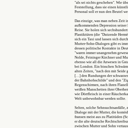
"als sei nichts geschehen". Wie ü
Feststellung, dass sie einen küns
Personal soll er nun den Beutel we
Das einzige, was man neben Zeit im
aufkommenden Depression seiner Mu
Reise. Sie holen sich sechshunder
Plastiktüten (die "Dutzende Hermè
sich ein Taxi und lassen sich dur
Mutter-Sohn-Dialogen gibt es imm
dessen politische Kontakte in Deut
"waren immer unangenehm gewesen"
Nolde, Feininger Kirchner und Mu
ebenso wie all die Anwesen in Gst
bei London. Ein bisschen Schwärm
alten Zeiten, "nach den mit Seide
[…] den Rundungen der schwarzen 
der Bahnhofsschilde" und den "Zi
Regenschirmen, nach ihren Flanell
weißen Manschetten ihrer Oberhe
wie Dörrfleisch in einer Räucherk
Welt unbewohnbar werden sollte.
Selten, solche Sehnsuchtsanfälle, 
Dialoge mit der Mutter, die komödi
fransen meist aus zu Platitüden (S
er die alte deutsche Rechtschreibu
zwischen Mutter und Sohn vertausc