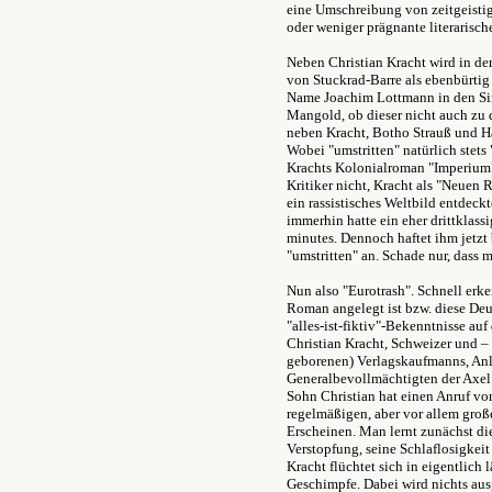
eine Umschreibung von zeitgeistig 
oder weniger prägnante literarisch
Neben Christian Kracht wird in de
von Stuckrad-Barre als ebenbürti
Name Joachim Lottmann in den Sinn
Mangold, ob dieser nicht auch zu d
neben Kracht, Botho Strauß und H
Wobei "umstritten" natürlich stets
Krachts Kolonialroman "Imperium"
Kritiker nicht, Kracht als "Neuen 
ein rassistisches Weltbild entdeckt
immerhin hatte ein eher drittklass
minutes. Dennoch haftet ihm jetzt
"umstritten" an. Schade nur, dass 
Nun also "Eurotrash". Schnell erke
Roman angelegt ist bzw. diese De
"alles-ist-fiktiv"-Bekenntnisse auf
Christian Kracht, Schweizer und –
geborenen) Verlagskaufmanns, Anl
Generalbevollmächtigten der Axel
Sohn Christian hat einen Anruf von 
regelmäßigen, aber vor allem groß
Erscheinen. Man lernt zunächst di
Verstopfung, seine Schlaflosigkeit
Kracht flüchtet sich in eigentlich
Geschimpfe. Dabei wird nichts ausg