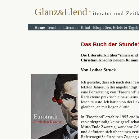
Glanz
Elend
&
Literatur und Zeitk
Home
Termine
Literatur
Krimi
Biografien, Briefe & Tageb
Das Buch der Stunde
Die Literaturkritiker*innen sind
Christian Krachts
neuem Roman
Von Lothar Struck
Ich gestehe, dass ich nach der Pr
letzten Jahres, in der angekündigt
eine Fortsetzung von "Faserland" 
Redakteure praktisch eins-zu-ein
lesen musste. Ich hatte von der Le
glauben, an mir liegen dürfte.
In "Faserland" erzählte 1995 endl
es vordergründig keine gesellscha
Mitte/Ende Zwanzig, war ohne Ge
und definierte sich über einen ver
Referenzgröße für seinen Zugang z