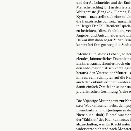
und der Aufschneider und der Erni
Menschenschlag […] in den letzten
Weltgereiste (Bangkok, Florenz, Bu
Kyoto – man stelle sich eine solch
die französische Schweiz "ausschl
in Hergés Der Fall Bienlein" spiel
zu berichten, "diese furchtbare, ve
Angeber und Aufschneider und Erb
Da war ihm dann sogar Zürich "ein
kommt bei ihm gut weg, die Stadt 
"Meine Güte, dieses Leben", so hei
elendes, kümmerliches Dramolett es 
Erzähler Kracht räsoniert noch ein
den sado-masochistisch veranlagt
heraus), den Vater seiner Mutter –
hinaus. Sein Schimpfen auf die Na
auch der Zukunft erinnert wieder 
damit einfach Zweifel an seiner st
pluralistischen Gesinnung (siehe 
Die 80jährige Mutter gerät zur Kar
stets Wodkaflaschen nebst dem ps
Phenobarbital und Quetiapin in de
Niere nur aushält). Einmal war si
der "Ethikrat" des Krankenhauses 
abzuschalten, was für Kracht natürl
widersetzte sich und nach Monate