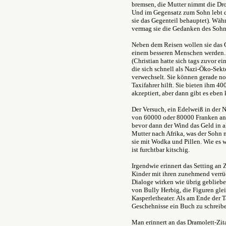
bremsen, die Mutter nimmt die Dro
Und im Gegensatz zum Sohn lebt d
sie das Gegenteil behauptet). Währ
vermag sie die Gedanken des Sohn
Neben dem Reisen wollen sie das 
einem besseren Menschen werden. 
(Christian hatte sich tags zuvor ei
die sich schnell als Nazi-Öko-Sek
verwechselt. Sie können gerade no
Taxifahrer hilft. Sie bieten ihm 40
akzeptiert, aber dann gibt es eben
Der Versuch, ein Edelweiß in der N
von 60000 oder 80000 Franken an 
bevor dann der Wind das Geld in al
Mutter nach Afrika, was der Sohn n
sie mit Wodka und Pillen. Wie es we
ist furchtbar kitschig.
Irgendwie erinnert das Setting a
Kinder mit ihren zunehmend verrü
Dialoge wirken wie übrig geblieb
von Bully Herbig, die Figuren gle
Kasperletheater. Als am Ende der Ta
Geschehnisse ein Buch zu schreib
Man erinnert an das Dramolett-Zit