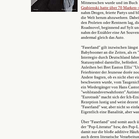
Mitmenschen wurde und im Buch i
Grabienski hatte über 70 Marken
nahm Drogen, feierte Partys und bl
die Welt herum abzuwehren. Dabei
den Proleten oder Rentnern lag, di
Roadnovel, beginnend auf Sylt und
nahm der Erzähler eine Art Souven
andermal gleich das Auto.
"Faserland" gilt inzwischen längst
Babyboomer an die Zeiten, als es 
Interregio durch Deutschland fahr
Statussymbol darstellte, befördert
Anleihen bei Bret Easton Ellis' "Un
Feierbiester der Jeunesse dorée noc
Andere fragten, ob es nicht eher e
beschworen wurde, vom Taugenichts
ein Wiedergänger von Hans Castor
"wohlstandsverwahrloster" Autist
"Eurotrash" macht sich der Ich-Erz
Rezeption lustig und weist dezent 
"Faserland" war, aber nicht so einf
Eigentlich eine Banalität, aber was
Über "Faserland" und somit auch 
der "Pop-Literatur" bzw, des Pop-
damit nur die bloße additive Häuf
auch deren literarische Verarbeitun