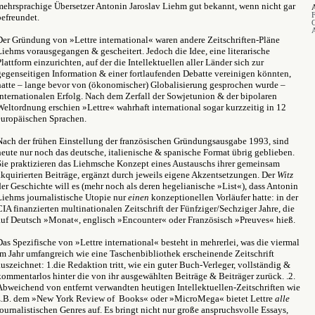
mehrsprachige Übersetzer Antonin Jaroslav Liehm gut bekannt, wenn nicht gar
befreundet.
A
Der Gründung von »Lettre international« waren andere Zeitschriften-Pläne
Liehms vorausgegangen & gescheitert. Jedoch die Idee, eine literarische
Plattform einzurichten, auf der die Intellektuellen aller Länder sich zur
gegenseitigen Information & einer fortlaufenden Debatte vereinigen könnten,
hatte – lange bevor von (ökonomischer) Globalisierung gesprochen wurde –
internationalen Erfolg. Nach dem Zerfall der Sowjetunion & der bipolaren
Weltordnung erschien »Lettre« wahrhaft international sogar kurzzeitig in 12
europäischen Sprachen.
Nach der frühen Einstellung der französischen Gründungsausgabe 1993, sind
heute nur noch das deutsche, italienische & spanische Format übrig geblieben.
Sie praktizieren das Liehmsche Konzept eines Austauschs ihrer gemeinsam
akquirierten Beiträge, ergänzt durch jeweils eigene Akzentsetzungen. Der
Witz
der Geschichte will es (mehr noch als deren hegelianische »List«), dass Antonin
Liehms journalistische Utopie nur
einen
konzeptionellen Vorläufer hatte: in der
CIA finanzierten multinationalen Zeitschrift der Fünfziger/Sechziger Jahre, die
auf Deutsch »Monat«, englisch »Encounter« oder Französisch »Preuves« hieß.
Das Spezifische von »Lettre international« besteht in mehrerlei, was die viermal
im Jahr umfangreich wie eine Taschenbibliothek erscheinende Zeitschrift
auszeichnet: 1.die Redaktion tritt, wie ein guter Buch-Verleger, vollständig &
kommentarlos hinter die von ihr ausgewählten Beiträge & Beiträger zurück. .2.
Abweichend von entfernt verwandten heutigen Intellektuellen-Zeitschriften wie
z.B. dem »New York Review of Books« oder »MicroMega« bietet Lettre
alle
journalistischen Genres auf. Es bringt nicht nur große anspruchsvolle Essays,