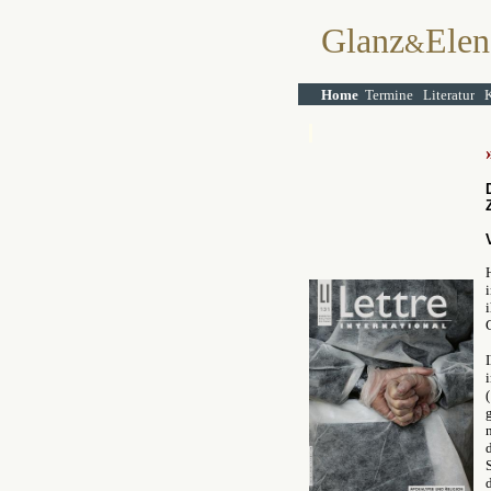
Glanz
Elen
&
Home
Termine
Literatur