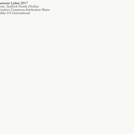
Antonin Liehm 2017
Foto:
Jindřich Nosek (NoJin)
Creative Commons
Attribution-Share
like 4.0 International