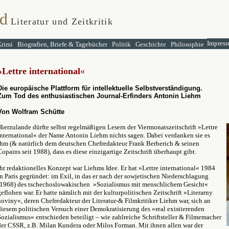
d
Literatur und Zeitkritik
Impress
Krimi
Biografien, Briefe & Tagebücher
Politik
Geschichte
Philosophie
»
Lettre international
«
Die europäische Plattform für intellektuelle Selbstverständigung.
Zum Tod des enthusiastischen Journal-Erfinders Antonin Liehm
Von Wolfram Schütte
Hierzulande dürfte selbst regelmäßigen Lesern der Viermonatszeitschrift
»
Lettre
international
«
der Name Antonin Liehm nichts sagen. Dabei verdanken sie es
ihm (& natürlich dem deutschen Chefredakteur Frank Berberich & seinen
Copains seit 1988), dass es diese einzigartige Zeitschrift überhaupt gibt.
Ihr redaktionelles Konzept war Liehms Idee. Er hat »Lettre international« 1984
in Paris gegründet: im Exil, in das er nach der sowjetischen Niederschlagung
(1968) des tschechoslowakischen »Sozialismus mit menschlichem Gesicht«
geflohen war. Er hatte nämlich mit der kulturpolitischen Zeitschrift »Literarny
noviny«, deren Chefredakteur der Literatur-& Filmkritiker Liehm war, sich an
diesem politischen Versuch einer Demokratisierung des »real existierenden
Sozialismus« entschieden beteiligt – wie zahlreiche Schriftsteller & Filmemacher
der CSSR, z.B. Milan Kundera oder Milos Forman. Mit ihnen allen war der