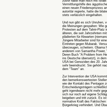
zuvor hatte man noch mit Israel
Vermittlungshilfe des ägyptisc
einen neuen Friedensprozess an
autoritär regierte, hatte die bil
stets verlässlich eingehalten.
Und nun gibt es sich Unruhen, v
die Meinungen gespalten: Wie 
Protesten auf dem Tahrir-Platz i
älteren, die seit Jahrzehnten 
plädierten für Abwarten (niemand
Jüngere Mitarbeiter sind für ein
Eintreten gegen Mubarak. Versu
überzeugen, scheitern. Obama ho
anderem von Samantha Power, "
Deren Buch "A Problem from Hel
ins Deutsche übersetzt), in dem s
USA bei Genoziden des 20. Jah
sehr beeindruckt. Sie gehört na
dem "Team" an.
Zur Intervention der USA kommt e
den bemerkenswertesten Stelle
wie der Kontakt des Pentagon z
Entscheidungsträgern schließlich
geht irgendwann nicht mehr geg
sich nur noch auf eigene Schlä
beigeben und tritt zurück. Es ist
normative Kraft des Faktischen
Bürgerkrieg verhindert. Und Oba