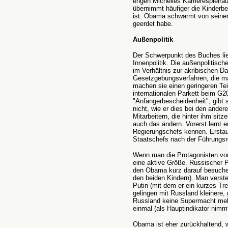
engen Michelles Karrierespielrä
übernimmt häufiger die Kinderbe
ist. Obama schwärmt von seiner
geerdet habe.
Außenpolitik
Der Schwerpunkt des Buches lie
Innenpolitik. Die außenpolitisch
im Verhältnis zur akribischen D
Gesetzgebungsverfahren, die ma
machen sie einen geringeren Tei
internationalen Parkett beim G2
"Anfängerbescheidenheit", gibt 
nicht, wie er dies bei den ander
Mitarbeitern, die hinter ihm sitz
auch das ändern. Vorerst lernt e
Regierungschefs kennen. Erstaun
Staatschefs nach der Führungsr
Wenn man die Protagonisten von 
eine aktive Größe. Russischer 
den Obama kurz darauf besuche
den beiden Kindern). Man verste
Putin (mit dem er ein kurzes Tref
gelingen mit Russland kleinere,
Russland keine Supermacht meh
einmal (als Hauptindikator nimmt 
Obama ist eher zurückhaltend, w