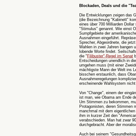
Blockaden, Deals und die "Tea
Die Entwicklungen zeigen das G
(die Bezeichnung "Kabinett" kom
eines über 700 Milliarden Dolla
"Stimulus" genannt. Wie einst Ob
Sumpfgebiete der amerikanisch
Ausnahmen eingeführt. Repräsen
Sprecher, Abgeordnete, die jetz
Wahlen in zwei Jahren bangen un
lobende Worte findet. Seilschaf
die "
Filibuster"-Regel im Senat
b
Entscheidungen unendlich in di
umgehen muss (mit einer Zweidrit
mächtigste Mann der Welt ins Le
bisschen erstaunlich, dass Oba
Ausnahmeregelungen kompliziert
erscheinende Wahlsystem nicht e
Von "Change", einem der eingä
ist man, wie Obama am Ende der 
Um Stimmen zu bekommen, mus
Protagonisten, deren Stimmen m
manchmal mit dem eigentlichen 
ihm in kurzer Zeit den "Americ
verabschieden. Man hat zwar 90
durchgebracht. Aber der moralis
Auch bei seinem "Gesundheitsge