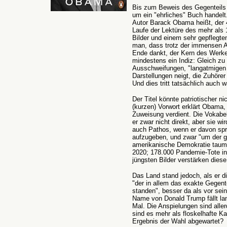
Bis zum Beweis des Gegenteils
um ein "ehrliches" Buch handelt.
Autor Barack Obama heißt, der 4
Laufe der Lektüre des mehr als 
Bilder und einem sehr gepflegte
man, dass trotz der immensen
Ende dankt, der Kern des Werkes 
mindestens ein Indiz: Gleich zu 
Ausschweifungen, "langatmigen E
Darstellungen neigt, die Zuhöre
Und dies tritt tatsächlich auch
Der Titel könnte patriotischer n
(kurzen) Vorwort erklärt Obama
Zuweisung verdient. Die Vokabe
er zwar nicht direkt, aber sie 
auch Pathos, wenn er davon spri
aufzugeben, und zwar "um der g
amerikanische Demokratie taume
2020; 178.000 Pandemie-Tote in
jüngsten Bilder verstärken dies
Das Land stand jedoch, als er d
"der in allem das exakte Gegent
standen", besser da als vor sei
Name von Donald Trump fällt lan
Mal. Die Anspielungen sind aller
sind es mehr als floskelhafte K
Ergebnis der Wahl abgewartet?