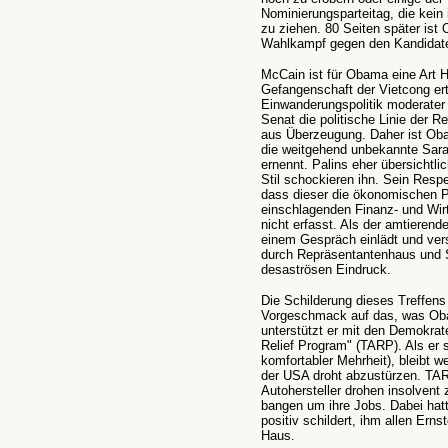
Nominierungsparteitag, die kein
zu ziehen. 80 Seiten später ist
Wahlkampf gegen den Kandidaten
McCain ist für Obama eine Art He
Gefangenschaft der Vietcong ertr
Einwanderungspolitik moderater a
Senat die politische Linie der Re
aus Überzeugung. Daher ist Ob
die weitgehend unbekannte Sara
ernennt. Palins eher übersichtl
Stil schockieren ihn. Sein Resp
dass dieser die ökonomischen 
einschlagenden Finanz- und Wir
nicht erfasst. Als der amtiere
einem Gespräch einlädt und vers
durch Repräsentantenhaus und 
desaströsen Eindruck.
Die Schilderung dieses Treffens m
Vorgeschmack auf das, was Oba
unterstützt er mit den Demokrat
Relief Program" (TARP). Als er s
komfortabler Mehrheit), bleibt we
der USA droht abzustürzen. TAR
Autohersteller drohen insolven
bangen um ihre Jobs. Dabei ha
positiv schildert, ihm allen Ern
Haus.