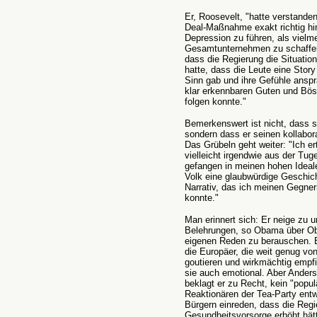
Er, Roosevelt, "hatte verstande
Deal-Maßnahme exakt richtig hi
Depression zu führen, als vielm
Gesamtunternehmen zu schaffen
dass die Regierung die Situatio
hatte, dass die Leute eine Stor
Sinn gab und ihre Gefühle anspr
klar erkennbaren Guten und Bös
folgen konnte."
Bemerkenswert ist nicht, dass s
sondern dass er seinen kollabora
Das Grübeln geht weiter: "Ich er
vielleicht irgendwie aus der Tug
gefangen in meinen hohen Ideal
Volk eine glaubwürdige Geschich
Narrativ, das ich meinen Gegner
konnte."
Man erinnert sich: Er neige zu 
Belehrungen, so Obama über Oba
eigenen Reden zu berauschen. E
die Europäer, die weit genug vo
goutieren und wirkmächtig empfi
sie auch emotional. Aber Anders
beklagt er zu Recht, kein "popu
Reaktionären der Tea-Party entw
Bürgern einreden, dass die Regie
Gesundheitsvorsorge erhöht hätte