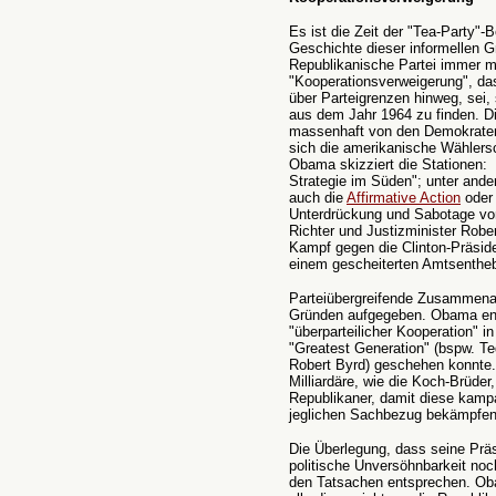
Es ist die Zeit der "Tea-Party"
Geschichte dieser informellen G
Republikanische Partei immer me
"Kooperationsverweigerung", d
über Parteigrenzen hinweg, sei
aus dem Jahr 1964 zu finden. D
massenhaft von den Demokraten 
sich die amerikanische Wählersc
Obama skizziert die Stationen
Strategie im Süden"; unter and
auch die
Affirmative Action
oder
Unterdrückung und Sabotage vo
Richter und Justizminister Rob
Kampf gegen die Clinton-Präside
einem gescheiterten Amtsenthe
Parteiübergreifende Zusammena
Gründen aufgegeben. Obama ent
"überparteilicher Kooperation" i
"Greatest Generation" (bspw. T
Robert Byrd) geschehen konnte. 
Milliardäre, wie die Koch-Brüd
Republikaner, damit diese kampa
jeglichen Sachbezug bekämpfen
Die Überlegung, dass seine Präs
politische Unversöhnbarkeit noc
den Tatsachen entsprechen. Ob