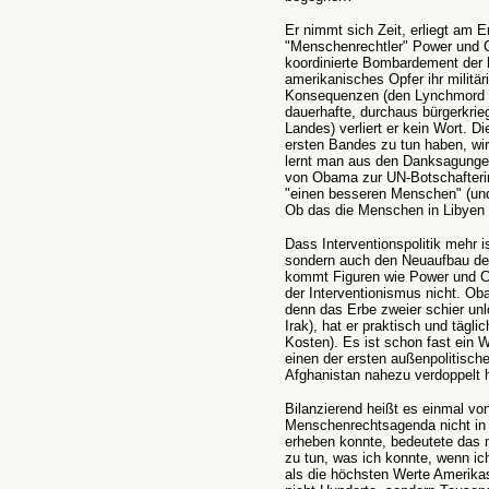
Er nimmt sich Zeit, erliegt am 
"Menschenrechtler" Power und C
koordinierte Bombardement der 
amerikanisches Opfer ihr militär
Konsequenzen (den Lynchmord a
dauerhafte, durchaus bürgerkri
Landes) verliert er kein Wort. D
ersten Bandes zu tun haben, wir
lernt man aus den Danksagunge
von Obama zur UN-Botschafteri
"einen besseren Menschen" (und
Ob das die Menschen in Libyen 
Dass Interventionspolitik mehr 
sondern auch den Neuaufbau de
kommt Figuren wie Power und Cli
der Interventionismus nicht. Ob
denn das Erbe zweier schier un
Irak), hat er praktisch und täg
Kosten). Es ist schon fast ein W
einen der ersten außenpolitisch
Afghanistan nahezu verdoppelt h
Bilanzierend heißt es einmal vo
Menschenrechtsagenda nicht in
erheben konnte, bedeutete das n
zu tun, was ich konnte, wenn ic
als die höchsten Werte Amerika