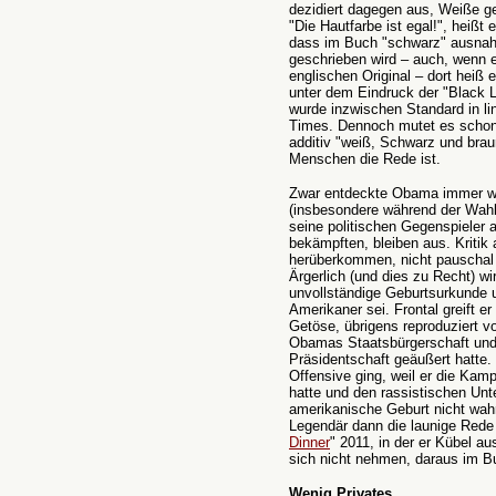
dezidiert dagegen aus, Weiße ge
"Die Hautfarbe ist egal!", heiß
dass im Buch "schwarz" ausna
geschrieben wird – auch, wenn e
englischen Original – dort heiß 
unter dem Eindruck der "Black
wurde inzwischen Standard in li
Times. Dennoch mutet es schon 
additiv "weiß, Schwarz und brau
Menschen die Rede ist.
Zwar entdeckte Obama immer wied
(insbesondere während der Wah
seine politischen Gegenspieler a
bekämpften, bleiben aus. Kritik a
herüberkommen, nicht pauschal 
Ärgerlich (und dies zu Recht) wi
unvollständige Geburtsurkunde 
Amerikaner sei. Frontal greift 
Getöse, übrigens reproduziert v
Obamas Staatsbürgerschaft und 
Präsidentschaft geäußert hatte.
Offensive ging, weil er die Kam
hatte und den rassistischen Unt
amerikanische Geburt nicht wah
Legendär dann die launige Red
Dinner
" 2011, in der er Kübel a
sich nicht nehmen, daraus im Bu
Wenig Privates