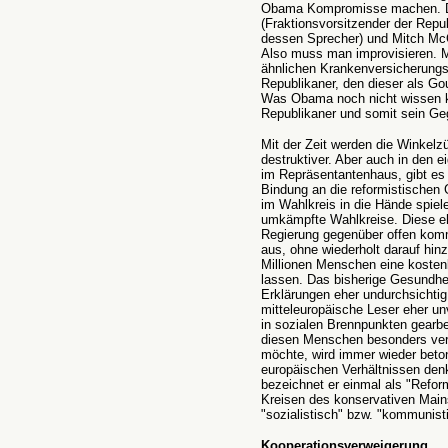
Obama Kompromisse machen. Di
(Fraktionsvorsitzender der Repu
dessen Sprecher) und Mitch McC
Also muss man improvisieren. M
ähnlichen Krankenversicherung
Republikaner, den dieser als G
Was Obama noch nicht wissen k
Republikaner und somit sein Ge
Mit der Zeit werden die Winkelz
destruktiver. Aber auch in den 
im Repräsentantenhaus, gibt es
Bindung an die reformistische
im Wahlkreis in die Hände spiel
umkämpfte Wahlkreise. Diese eh
Regierung gegenüber offen komm
aus, ohne wiederholt darauf hin
Millionen Menschen eine koste
lassen. Das bisherige Gesundhei
Erklärungen eher undurchsichtig
mitteleuropäische Leser eher un
in sozialen Brennpunkten gearbe
diesen Menschen besonders verb
möchte, wird immer wieder beton
europäischen Verhältnissen den
bezeichnet er einmal als "Reform
Kreisen des konservativen Mains
"sozialistisch" bzw. "kommunist
Kooperationsverweigerung