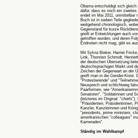
Obama entschuldigt sich gleich 
dafür, dass es noch ein zweites
endet im Mai 2011, unmittelbar
Buch ist in sieben Teile geglied
weitgehend chronologisch, wobe
Gegenstand für kurze Rückblend
greift er Entwicklungen auch vo
getroffen wurden, und deren Fol
Endnoten nicht mag, gibt es au
Mit Sylvia Bieker, Harriet Frick
Link, Thorsten Schmidt, Henrie
der deutschen Übersetzung betei
deutschsprachigen Markt und de
Zeichen der Gegenwart an der Ü
greift man in die Gender-Kiste. 
"Protestierende" und "Teilnehme
Neusprech und schlichtweg fals
Paarformen, wie "Amerikanerinn
Senatoren", "Soldatinnen und S
(letzteres im Original: "chiefs")
"Präsidenten, Präsidentinnen, P
Kanzler, Kanzlerinnen und König
"presidents, prime ministers, c
amerikanischen "colleagues" m
Kameraden".
Ständig im Wahlkampf