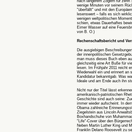
nach längerem Zögern für zehn 
wenige Minuten vor seinem Rück
"überfällt" und mit den Europäern 
lesenswert – falls es sich wirkli
wenigen weltpolitischen Momen
schien, etwas Dauerhaftes bewir
Eimer Wasser auf eine Feuersbr
von B. O.)
Rechenschaftsbericht und Ve
Die ausgiebigen Beschreibungen
der innenpolitischen Gesetzgeb
man muss dieses Buch eben au
gleichzeitig eine Art Buße für v
lesen. Im Frühjahr 2011 reicht e
Wiederwahl ein und erinnert an s
Kandidatur bekanntgab. Was war 
Ideale und am Ende auch ihn 
Nicht nur der Titel lässt erken
amerikanisch-patriotischen Rhet
Geschichte sind auch seine: Zue
immer wieder aufscheint. In dem
Obama zahlreiche Erinnerungss
Ziegelstein aus Lincoln Anwaltsb
Boxhandschuhe von Muhammad Al
"Life"-Cover über den Bürgerrec
Neben Martin Luther King und 
Franklin Delano Roosevelt zu se