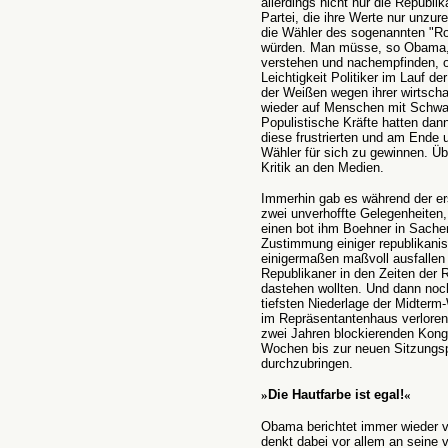
allerdings nicht nur die Republi
Partei, die ihre Werte nur unzur
die Wähler des sogenannten "Ros
würden. Man müsse, so Obama, 
verstehen und nachempfinden, o
Leichtigkeit Politiker im Lauf d
der Weißen wegen ihrer wirtscha
wieder auf Menschen mit Schwa
Populistische Kräfte hatten dann
diese frustrierten und am Ende
Wähler für sich zu gewinnen. Üb
Kritik an den Medien.
Immerhin gab es während der er
zwei unverhoffte Gelegenheiten
einen bot ihm Boehner in Sachen
Zustimmung einiger republikani
einigermaßen maßvoll ausfallen 
Republikaner in den Zeiten der 
dastehen wollten. Und dann noch
tiefsten Niederlage der Midterm
im Repräsentantenhaus verloren
zwei Jahren blockierenden Kong
Wochen bis zur neuen Sitzungs
durchzubringen.
»
Die Hautfarbe ist egal!
«
Obama berichtet immer wieder 
denkt dabei vor allem an seine v