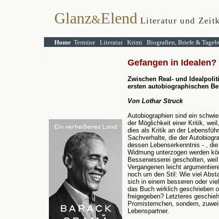
Glanz
Elend
&
Literatur und Zeitk
Home
Termine
Literatur
Krimi
Biografien, Briefe & Tageb
Gefangen in Idealen?
Zwischen Real- und Idealpolit
ersten autobiographischen Beri
Von Lothar Struck
Autobiographien sind ein schwie
der Möglichkeit einer Kritik, we
dies als Kritik an der Lebensfüh
Sachverhalte, die der Autobiogr
dessen Lebenserkenntnis - , die
Widmung unterzogen werden könn
Besserwisserei gescholten, wei
Vergangenen leicht argumentier
noch um den Stil: Wie viel Absta
sich in einem besseren oder viel
das Buch wirklich geschrieben o
freigegeben? Letzteres geschieht
Promisternchen, sondern, zuweil
Lebenspartner.