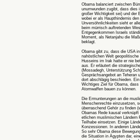
Obama balanciert zwischen Bünd
unumwunden zugibt, dass dies i
großer Wichtigkeit sei) und der
wobei er als Haupthindernis den
Unversöhnlichkeiten sieht er alle
beim mürrisch auftretenden Wes
Entgegenkommen Israels ständig
Moment, als Netanjahu die Maß
beklagt.
Obama gibt zu, dass die USA in
nahöstlichen Welt geopolitisch
Husseins im Irak hatte er nie be
aus. Er erläutert die strategisch
(Mossadegh, Unterstützung Scha
Gesprächsangebot an Teheran un
dort abschlägig beschieden. Ei
Wichtiges Ziel für Obama, dass d
Atomwaffen bauen zu können.
Die Ermunterungen an die muslim
Menschenrechte einzusetzen, sch
überraschend Gehör zu finden (wo
Obamas Rede kausal verknüpft i
etlichen muslimischen Ländern R
Teilhabe einsetzen. Einige Lände
Konzessionen. In anderen Länder
So sehr Obama diese Bewegungen
die Situation in Ägypten dar, e