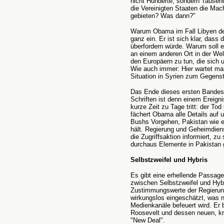
nicht Hunderte, sondern Tausend
die Vereinigten Staaten die Ma
gebieten? Was dann?"
Warum Obama im Fall Libyen den 
ganz ein. Er ist sich klar, dass 
überfordern würde. Warum soll er
an einem anderen Ort in der Welt
den Europäern zu tun, die sich u
Wie auch immer: Hier wartet man
Situation in Syrien zum Gegen
Das Ende dieses ersten Bande
Schriften ist denn einem Ereigni
kurze Zeit zu Tage tritt: der T
fächert Obama alle Details auf 
Bushs Vorgehen, Pakistan wie e
hält. Regierung und Geheimdien
die Zugriffsaktion informiert, zu
durchaus Elemente in Pakistan 
Selbstzweifel und Hybris
Es gibt eine erhellende Passag
zwischen Selbstzweifel und Hybri
Zustimmungswerte der Regierung 
wirkungslos eingeschätzt, was n
Medienkanäle befeuert wird. Er b
Roosevelt und dessen neuen, kr
"New Deal".