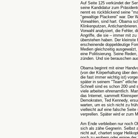
Auf Seite 125 verkündet der Sen
seine Kandidatur zum Präsident
nennt es rückblickend seine "mag
"gewaltige Plackerei" war. Der 
Vorwahlen, sind hart. Obama sc
Klinkenputzen, Antichambrieren. 
Vorwahl analysiert, die Fehler, 
Angriffe, die sie – immer mit z
überstehen haben. Der kleinste 
erscheinende doppeldeutige For
Medien gleichzeitig ausgewalzt, 
eine Politisierung. Seine Reden,
zünden. Und sie berauschen auch
Obama beginnt mit einer Handvoll
(von der Körperhaltung über den 
die fast immer wichtig ist) vor
später in seinem "Team" etliche 
Schnell sind es schon 200 und s
viele arbeiten ehrenamtlich. M
das Internet, sammelt Kleinspen
Demokraten, Ted Kennedy, ersuc
warten, um es sich nicht zu früh
vielleicht auf eine falsche Seit
verprellen. Später wird er zum M
Am Ende verbleiben nur noch Ob
sich als zähe Gegnerin. Selbst al
nicht auf, chartert sogar Heliko
noch zu erobern oder einige der