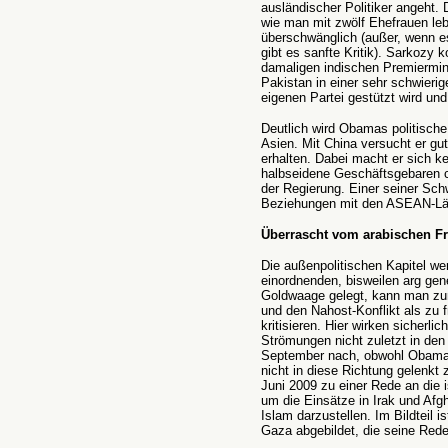
ausländischer Politiker angeht. 
wie man mit zwölf Ehefrauen leb
überschwänglich (außer, wenn es
gibt es sanfte Kritik). Sarkozy
damaligen indischen Premiermin
Pakistan in einer sehr schwierig
eigenen Partei gestützt wird und 
Deutlich wird Obamas politische
Asien. Mit China versucht er g
erhalten. Dabei macht er sich ke
halbseidene Geschäftsgebaren c
der Regierung. Einer seiner Sch
Beziehungen mit den ASEAN-Lä
Überrascht vom arabischen Fr
Die außenpolitischen Kapitel werd
einordnenden, bisweilen arg gene
Goldwaage gelegt, kann man zum
und den Nahost-Konflikt als zu 
kritisieren. Hier wirken sicherli
Strömungen nicht zuletzt in de
September nach, obwohl Obama 
nicht in diese Richtung gelenkt
Juni 2009 zu einer
Rede an die i
um die Einsätze in Irak und Afg
Islam darzustellen. Im Bildteil 
Gaza abgebildet, die seine Rede