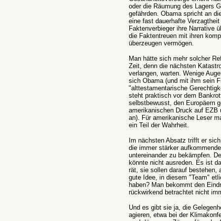
oder die Räumung des Lagers G
gefährden. Obama spricht an di
eine fast dauerhafte Verzagtheit 
Faktenverbieger ihre Narrative ü
die Faktentreuen mit ihren kom
überzeugen vermögen.
Man hätte sich mehr solcher Ref
Zeit, denn die nächsten Katast
verlangen, warten. Wenige Auge
sich Obama (und mit ihm sein Fi
"alttestamentarische Gerechtigk
steht praktisch vor dem Bankrot
selbstbewusst, den Europäern g
amerikanischen Druck auf EZB 
an). Für amerikanische Leser ma
ein Teil der Wahrheit.
Im nächsten Absatz trifft er si
die immer stärker aufkommende 
untereinander zu bekämpfen. Der 
könnte nicht ausreden. Es ist d
rät, sie sollen darauf bestehen,
gute Idee, in diesem "Team" et
haben? Man bekommt den Eindr
rückwirkend betrachtet nicht imm
Und es gibt sie ja, die Gelegenh
agieren, etwa bei der Klimakon