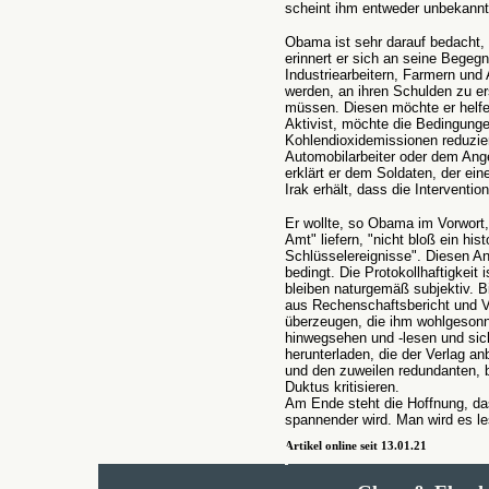
scheint ihm entweder unbekannt 
Obama ist sehr darauf bedacht,
erinnert er sich an seine Bege
Industriearbeitern, Farmern und 
werden, an ihren Schulden zu er
müssen. Diesen möchte er helfen
Aktivist, möchte die Bedingunge
Kohlendioxidemissionen reduzier
Automobilarbeiter oder dem Ange
erklärt er dem Soldaten, der ein
Irak erhält, dass die Interventi
Er wollte, so Obama im Vorwort, 
Amt" liefern, "nicht bloß ein his
Schlüsselereignisse". Diesen An
bedingt. Die Protokollhaftigkeit
bleiben naturgemäß subjektiv. B
aus Rechenschaftsbericht und Ver
überzeugen, die ihm wohlgeson
hinwegsehen und -lesen und sic
herunterladen, die der Verlag an
und den zuweilen redundanten, bi
Duktus kritisieren.
Am Ende steht die Hoffnung, da
spannender wird. Man wird es le
Artikel online seit 13.01.21