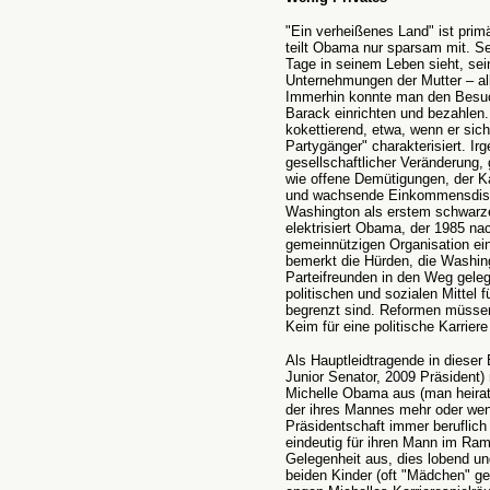
"Ein verheißenes Land" ist primä
teilt Obama nur sparsam mit. Se
Tage in seinem Leben sieht, sei
Unternehmungen der Mutter – al
Immerhin konnte man den Besuch
Barack einrichten und bezahlen.
kokettierend, etwa, wenn er sic
Partygänger" charakterisiert. I
gesellschaftlicher Veränderung,
wie offene Demütigungen, der 
und wachsende Einkommensdisk
Washington als erstem schwarz
elektrisiert Obama, der 1985 na
gemeinnützigen Organisation ein
bemerkt die Hürden, die Washi
Parteifreunden in den Weg geleg
politischen und sozialen Mittel 
begrenzt sind. Reformen müssen 
Keim für eine politische Karriere 
Als Hauptleidtragende in dieser 
Junior Senator, 2009 Präsident)
Michelle Obama aus (man heirat
der ihres Mannes mehr oder weni
Präsidentschaft immer beruflich
eindeutig für ihren Mann im Ra
Gelegenheit aus, dies lobend un
beiden Kinder (oft "Mädchen" ge