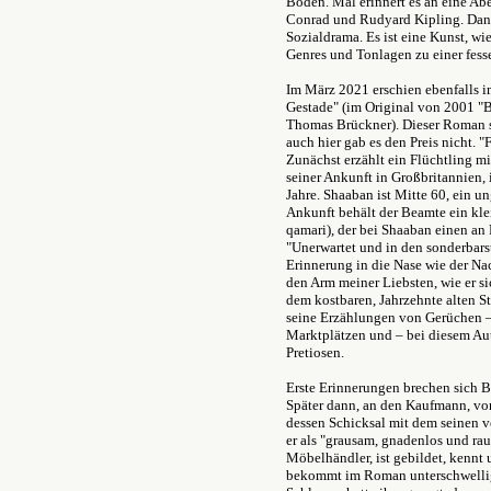
Böden. Mal erinnert es an eine Ab
Conrad und Rudyard Kipling. Dann
Sozialdrama. Es ist eine Kunst, w
Genres und Tonlagen zu einer fess
Im März 2021 erschien ebenfalls i
Gestade" (im Original von 2001 "
Thomas Brückner). Dieser Roman s
auch hier gab es den Preis nicht. "
Zunächst erzählt ein Flüchtling 
seiner Ankunft in Großbritannien,
Jahre. Shaaban ist Mitte 60, ein u
Ankunft behält der Beamte ein kle
qamari), der bei Shaaban einen an 
"Unerwartet und in den sonderbarst
Erinnerung in die Nase wie der Na
den Arm meiner Liebsten, wie er s
dem kostbaren, Jahrzehnte alten St
seine Erzählungen von Gerüchen –
Marktplätzen und – bei diesem Aut
Pretiosen.
Erste Erinnerungen brechen sich B
Später dann, an den Kaufmann, von
dessen Schicksal mit dem seinen ve
er als "grausam, gnadenlos und rau
Möbelhändler, ist gebildet, kennt 
bekommt im Roman unterschwellig e