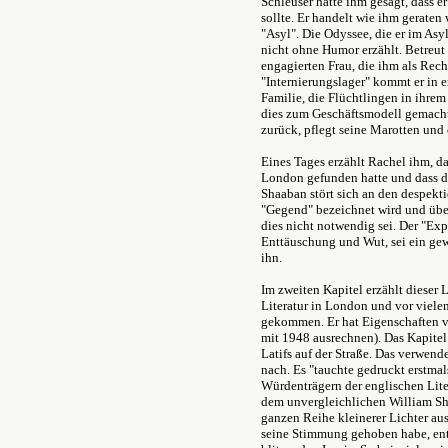
Schleuser hatte ihm gesagt, dass er
sollte. Er handelt wie ihm geraten
"Asyl". Die Odyssee, die er im Asy
nicht ohne Humor erzählt. Betreut 
engagierten Frau, die ihm als Rec
"Internierungslager" kommt er in e
Familie, die Flüchtlingen in ihr
dies zum Geschäftsmodell gemacht 
zurück, pflegt seine Marotten und e
Eines Tages erzählt Rachel ihm, d
London gefunden hatte und dass di
Shaaban stört sich an den despekti
"Gegend" bezeichnet wird und über
dies nicht notwendig sei. Der "Exp
Enttäuschung und Wut, sei ein ge
ihn.
Im zweiten Kapitel erzählt dieser 
Literatur in London und vor viele
gekommen. Er hat Eigenschaften v
mit 1948 ausrechnen). Das Kapitel
Latifs auf der Straße. Das verwend
nach. Es "tauchte gedruckt erstmal
Würdenträgern der englischen Lit
dem unvergleichlichen William S
ganzen Reihe kleinerer Lichter aus
seine Stimmung gehoben habe, ent