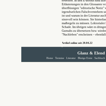
erweitert. In den E-Books sind alle
Erläuterungen in den Glossaren ve
überflüssigen "editorische Notiz"
irgendwelchen Falschverstehern un
ist und warum in der Literatur a
sinnvoll sein können. Sie hinterla
maßregeln zu müssen. Lektorialer
Schade. Im übrigen wäre es dring
Gurnahs zu übersetzen bzw. wiede
"Nachleben" erscheinen – ebenfall
Artikel online seit 20.04.22
Glanz & Elend
Home
Termine
Literatur
Blutige Ernte
Sachbuch