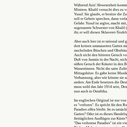
Während Aziz' Abwesenheit kommt
Mistress. Khalil versucht dies zu v
Yusuf. Sie glaubt, er besitze die Z
soll er Gebete sprechen, dann verl
Gefahr. Yusuf ist arglos, macht mit
sogenannte Schwester von Khalil (a
ihr, er will diesen Sklaverei-Teufe
Aber auch hier ist er rational und
dort keinen ummauerten Garten m
raschelnden Büschen und Obstbäu
Auch nicht den bitteren Geruch v
Duft von Jasmin in der Nacht, nich
süßen Geruch der Kräuter in den B
Wasserrinnen. Nicht die satte Zufr
Mittagshitze. Es gäbe keine Musik,
Verbannung, aber wie könnte sie s
anders. Am Ende besetzen die Deu
muss wohl das Jahr 1914 sein; Deu
nun auch in Ostafrika.
Im englischen Original ist nur von
es "verloren". Es spricht für den R
Paradies offen bleibt. Ist es tatsä
Garten? Oder ist es dieses Hande
freitäglichen Ausflügen zur Küste? 
"Das verlorene Paradies" ist ein 