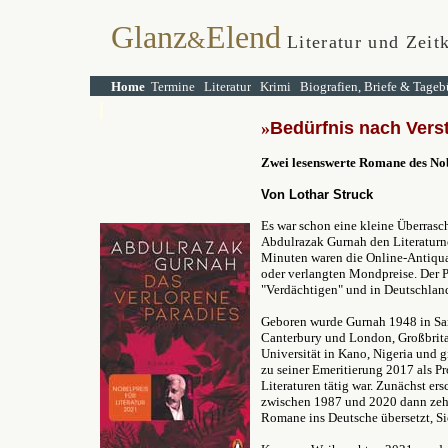
Glanz
Elend
&
Literatur und Zeitk
Home
Termine
Literatur
Krimi
Biografien, Briefe & Tageb
»
Bedürfnis nach Vers
Zwei lesenswerte Romane des No
Von Lothar Struck
Es war schon eine kleine Überras
Abdulrazak Gurnah den Literaturn
Minuten waren die Online-Antiqua
oder verlangten Mondpreise. Der Pr
"Verdächtigen" und in Deutschlan
Geboren wurde Gurnah 1948 in San
Canterbury und London, Großbritan
Universität in Kano, Nigeria und 
zu seiner Emeritierung 2017 als Pr
Literaturen tätig war. Zunächst er
zwischen 1987 und 2020 dann zehn
Romane ins Deutsche übersetzt, Si