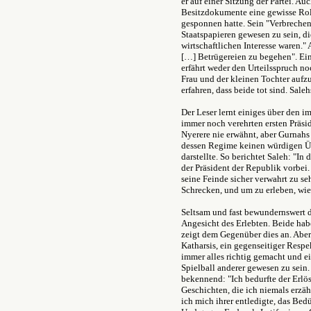
er auf einer Sitzung der Partei. Au
Besitzdokumente eine gewisse Rolle
gesponnen hatte. Sein "Verbrechen
Staatspapieren gewesen zu sein, 
wirtschaftlichen Interesse waren."
[…] Betrügereien zu begehen". Ein
erfährt weder den Urteilsspruch no
Frau und der kleinen Tochter aufzu
erfahren, dass beide tot sind. Saleh
Der Leser lernt einiges über den i
immer noch verehrten ersten Präsi
Nyerere nie erwähnt, aber Gurnahs 
dessen Regime keinen würdigen Üb
darstellte. So berichtet Saleh: "In
der Präsident der Republik vorbei.
seine Feinde sicher verwahrt zu se
Schrecken, und um zu erleben, wie
Seltsam und fast bewundernswert d
Angesicht des Erlebten. Beide ha
zeigt dem Gegenüber dies an. Aber
Katharsis, ein gegenseitiger Respe
immer alles richtig gemacht und e
Spielball anderer gewesen zu sein.
bekennend: "Ich bedurfte der Erlö
Geschichten, die ich niemals erzäh
ich mich ihrer entledigte, das Bed