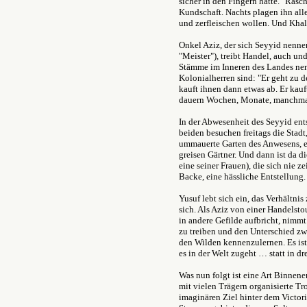
sicher in den Fingern hatte." Rasc
Kundschaft. Nachts plagen ihn all
und zerfleischen wollen. Und Khali
Onkel Aziz, der sich Seyyid nennen
"Meister"), treibt Handel, auch un
Stämme im Inneren des Landes nen
Kolonialherren sind: "Er geht zu
kauft ihnen dann etwas ab. Er kau
dauern Wochen, Monate, manchmal
In der Abwesenheit des Seyyid ents
beiden besuchen freitags die Stadt,
ummauerte Garten des Anwesens, e
greisen Gärtner. Und dann ist da d
eine seiner Frauen), die sich nie ze
Backe, eine hässliche Entstellung.
Yusuf lebt sich ein, das Verhältnis
sich. Als Aziz von einer Handelst
in andere Gefilde aufbricht, nimm
zu treiben und den Unterschied zw
den Wilden kennenzulernen. Es ist 
es in der Welt zugeht … statt in 
Was nun folgt ist eine Art Binnene
mit vielen Trägern organisierte T
imaginären Ziel hinter dem Victor