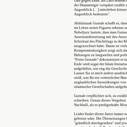
Und gegen Ende, als Latif seinem 
der Dramaturgie verspätet erzählt z
Augenblick […] miterleben können.
Augenblick bedeutete".
Abdulrazak Gurnah schafft es, das
im Leben seiner Figuren erkennt 
Nobeljury lautete, dass man Gurn
Auseinandersetzung mit den Ausw
Schicksal des Flüchtlings in der 
ausgezeichnet habe. Daran ist viele
Kompromisslosigkeit zeigt sich dar
Haltungen zu langweilen und politi
"Ferne Gestade" dekonstruiert er s
Ende wird sogar der Islam literarisc
aufgefallen, wie eng die Geschich
Lassen Sie es mich anders ausdrücke
weiß, was für ein verletzlicher Ha
unglaublichen Auswirkungen von F
islamischer Gesellschaften aufgefa
Gurnah verpflichtet sich, zu erzäh
schreiben. Genau dieses Vorgehen 
Nachhall, als es predigerhafte Mo
Leider findet dieser Autor immer 
geboten wäre. Die Übersetzungen b
"gründlich durchgesehen" und jew