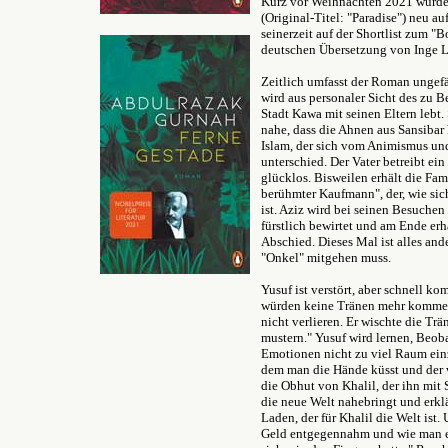
Kurz vor Weihnachten 2021 wurde 
(Original-Titel: "Paradise") neu a
seinerzeit auf der Shortlist zum "B
deutschen Übersetzung von Inge L
Zeitlich umfasst der Roman ungefä
wird aus personaler Sicht des zu B
Stadt Kawa mit seinen Eltern lebt. 
nahe, dass die Ahnen aus Sansibar
Islam, der sich vom Animismus u
unterschied. Der Vater betreibt ei
glücklos. Bisweilen erhält die Fam
berühmter Kaufmann", der, wie sich
ist. Aziz wird bei seinen Besuchen
fürstlich bewirtet und am Ende er
Abschied. Dieses Mal ist alles ande
"Onkel" mitgehen muss.
Yusuf ist verstört, aber schnell ko
würden keine Tränen mehr kommen,
nicht verlieren. Er wischte die T
mustern." Yusuf wird lernen, Beo
Emotionen nicht zu viel Raum ein
dem man die Hände küsst und der wi
die Obhut von Khalil, der ihn mit
die neue Welt nahebringt und erklä
Laden, der für Khalil die Welt is
Geld entgegennahm und wie man ei