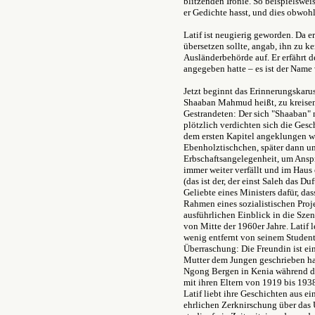
blitzenden Ironie. So beispielsweis
er Gedichte hasst, und dies obwohl
Latif ist neugierig geworden. Da er
übersetzen sollte, angab, ihn zu k
Ausländerbehörde auf. Er erfährt 
angegeben hatte – es ist der Name 
Jetzt beginnt das Erinnerungskaruss
Shaaban Mahmud heißt, zu kreisen
Gestrandeten: Der sich "Shaaban" 
plötzlich verdichten sich die Gesc
dem ersten Kapitel angeklungen w
Ebenholztischchen, später dann um
Erbschaftsangelegenheit, um Ansp
immer weiter verfällt und im Haus 
(das ist der, der einst Saleh das Du
Geliebte eines Ministers dafür, da
Rahmen eines sozialistischen Proje
ausführlichen Einblick in die Sze
von Mitte der 1960er Jahre. Latif l
wenig entfernt von seinem Studen
Überraschung: Die Freundin ist ein
Mutter dem Jungen geschrieben hatt
Ngong Bergen in Kenia während de
mit ihren Eltern von 1919 bis 1938 
Latif liebt ihre Geschichten aus e
ehrlichen Zerknirschung über das 