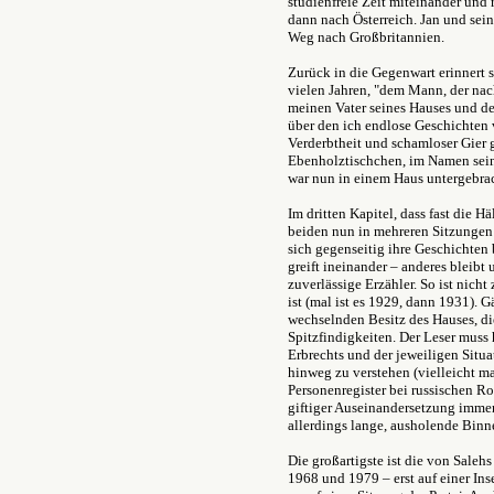
studienfreie Zeit miteinander und 
dann nach Österreich. Jan und sein
Weg nach Großbritannien.
Zurück in die Gegenwart erinnert 
vielen Jahren, "dem Mann,
der na
meinen Vater seines Hauses
und de
über den ich endlose Geschichten 
Verderbtheit und schamloser Gier ge
Ebenholztischchen, im Namen sein
war nun in einem Haus untergebrac
Im dritten Kapitel, dass fast die 
beiden nun in mehreren Sitzungen a
sich gegenseitig ihre Geschichten 
greift ineinander – anderes bleibt
zuverlässige Erzähler. So ist nicht
ist (mal ist es 1929, dann 1931). 
wechselnden Besitz des Hauses, di
Spitzfindigkeiten. Der Leser muss 
Erbrechts und der jeweiligen Situa
hinweg zu verstehen (vielleicht m
Personenregister bei russischen Ro
giftiger Auseinandersetzung immer
allerdings lange, ausholende Bin
Die großartigste ist die von Sale
1968 und 1979 – erst auf einer Ins