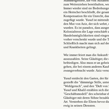
Stammesgebiete, die von Sultanen
zum Weiterziehen bereithalten, w
Immer wieder sind sie Bedrohungen
ein Herrscher beschließt, die ges
Kompensation für ein Unrecht, das
zugefügt wurde. Yusuf ist mitten
den Mut von Aziz, der sich wehrt,
wurden. Es ist paradox, dass ausge
Kolonialtross die Lage entschärft 
Handelsmöglichkeiten sind eingesc
vorher verschenkt wurde und die 
Schließlich macht man sich auf d
und Krankheiten gelingt.
Wie immer feiert man die Ankunft 
auszuzahlen. Seine Gläubiger, die 
befriedigen. Also muss er an geh
gehen, die bei einem anderen Kauf
zwangsverbracht wurde. Aziz vers
Yusuf entdeckt den Garten, der für
genießt die "dämmrige Stille, unte
"Wohlgeruch", und den "Duft von S
Yusuf und Khalil erzählen sich di
"Geschäftsmodell" des scheinbar eh
Gläubiger mit deren Söhne bezahle
Art. Versterben die Eltern bevor d
ewig in seinen Diensten.