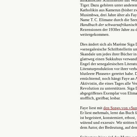
afrikanischer Schriftsteller mit Wo
Tiger. Dazu gehören unter anderem
Katholikin aus Kamerun (bisher z
Musimbwa
, drei Jahre älter als F
Name T. C. Elimane durch die Szen
Handbuch der schwarzafrikanisch
Rezensionen der 1930er Jahre zu d
weitergekommen.
Dies ändert sich als Marème Siga 
»senegalesische Schriftstellerin u
Skandale um jedes ihrer Bücher in
glattweg einen Sukkubus verwandel
Engel der senegalesischen Literat
Literaturproduktion vor ihrer ver
blutleere Phrasen« gerettet habe. 
ernüchternd; noch hängt Faye an 
Aktivistin, die eines Tages alle V
Revolution zu unterstützen. Siga 
abgegriffenes Exemplar von Elim
stofflich, greifbar, lesbar.
Faye liest mit
den Songs von »Su
Er liest mehrmals, lernt das Buch 
ist begeistert, konsterniert, erbost,
wütend und exzessiv. Wir stritten 
dem Autor, der Bedeutung, auf de