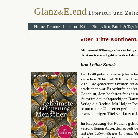
Glanz
Elend
&
Literatur und Zeitk
Home
Termine
Literatur
Krimi
Biografien, Briefe & Tageb
»
D
er Dritte Kontinent
Mohamed Mbougar Sarrs labyri
Textsorten und gibt uns den Glau
Von Lothar Struck
Der 1990 geborene senegalesische
zwischen 2014 und 2018 vier Erzä
2021
Die geheimste Erinnerung 
erschienen war. Es bedurfte der 
Goncourt, dem höchsten französisch
Autor im deutschsprachigen Raum 
Verlag die Rechte. Mit Holger Fo
renommierte Übersetzer gefunden 
etwas sperrigen Titel seit kurzem 
Im Hauptstrang des Romans geht e
verschollenen Autor, der, soweit 
mit
Das Labyrinth des Unmenschl