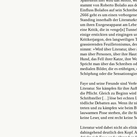
Spätestens hier wird das Motto, w
stammt von Roberto Bola
ñ
o aus 
Einfluss Bolaños auf sein Schrei
2666
geht es um einen verborgenen
Standing innerhalb der Literaturkr
um ihren Exegeseapparat am Leben 
eine Kritik, die in »enge[n] Tunn
einige erstickten und eingingen u
Kritikerjargon, den langweilige
grassierenden Feuilletonismus, de
nimmt: »Wird über Literatur, über 
man über Personen, über ihre Hautfa
Hund, das Fell ihrer Katze, ihre 
Spricht man über das Schreiben ode
medialen Bilder, die es erübrigen, 
Schöpfung oder die Sensationsgie
Faye und seine Freunde sind Verfec
Literatur. Sie kämpfen für ihre Au
die Pflicht. Gleich zu Beginn wird 
Schriftsteller […] löse bei echten
tödliche Debatten aus. Wenn ihr nic
treten und zu kämpfen wie beim Bu
lauwarmen Pisse sterben, die ihr für
keine Leser, und erst recht keine Sc
Literatur wird dabei nicht als eli
dahingehend deutlich den Kopf. A