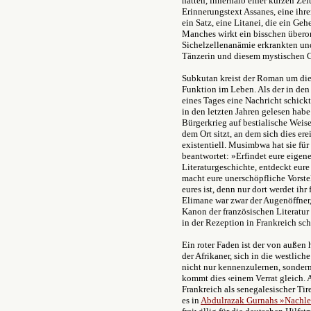
hatten, innerhalb einer kurzen Ze
Erinnerungstext Assanes, eine ihre
ein Satz, eine Litanei, die ein Geh
Manches wirkt ein bisschen überorc
Sichelzellenanämie erkrankten un
Tänzerin und diesem mystischen Ga
Subkutan kreist der Roman um die
Funktion im Leben. Als der in 
eines Tages eine Nachricht schickt
in den letzten Jahren gelesen habe
Bürgerkrieg auf bestialische Weis
dem Ort sitzt, an dem sich dies ere
existentiell. Musimbwa hat sie für s
beantwortet: »Erfindet eure eigene
Literaturgeschichte, entdeckt eur
macht eure unerschöpfliche Vorstel
eures ist, denn nur dort werdet ihr 
Elimane war zwar der Augenöffner, 
Kanon der französischen Literatur 
in der Rezeption in Frankreich sch
Ein roter Faden ist der von auße
der Afrikaner, sich in die westlic
nicht nur kennenzulernen, sondern
kommt dies ‹einem Verrat gleich. A
Frankreich als senegalesischer Tir
es in
Abdulrazak Gurnahs »Nachl