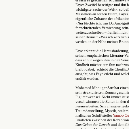
er lässt es geschehen.
Musimbwa wan
Fayes Zweifel beseitigte und ihn be
wichtigste Sache der Welt«, so bef
Massakers an seinen Eltern, Fayes 
eigentliche Zuhause der afrikanis
»Nur fürchte ich, was Du Ambiguitä
fortschreitenden Vernichtung sein«
weiterzuschreiben – freilich nicht 
seiner Heimat: »Was ich wirklich 
werden, in der Nähe meines Brunn
Faye erkennt die Herausforderung, 
seinem emphatischen Literatur-Ver
dass er nur wegen ihm in den Sene
Kindheit möchte, um ihm nachzuspü
bleibt dabei, schiebt die Chérifs
ausgeht, was Faye erlebt und welch
erzählt werden.
Mohamed Mbougar Sarr hat einen 
sehr strukturierten Roman geschrie
Figurenwechsel. Nicht immer ist s
verschwimmen die Zeiten in den d
herausarbeiten. Sarr changiert g
Traumdarstellung, Mystik, oralem
malischen Schriftsteller
Yambo Ou
Parallelen zwischen der Rezepti
Das Gebot der Gewalt
und dem fik