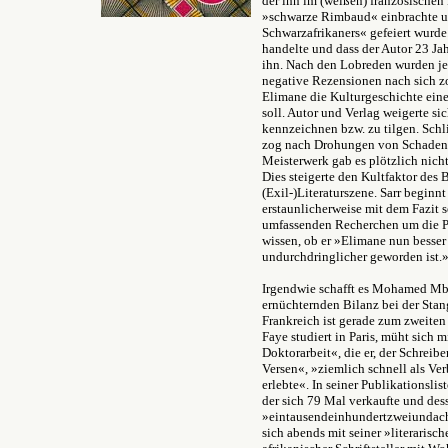
der ihn im (weißen) französischen 
»schwarze Rimbaud« einbrachte u
Schwarzafrikaners« gefeiert wurde
handelte und dass der Autor 23 Jah
ihn. Nach den Lobreden wurden je
negative Rezensionen nach sich zo
Elimane die Kulturgeschichte ein
soll. Autor und Verlag weigerte si
kennzeichnen bzw. zu tilgen. Sch
zog nach Drohungen von Schadene
Meisterwerk gab es plötzlich nicht
Dies steigerte den Kultfaktor des 
(Exil-)Literaturszene. Sarr begi
erstaunlicherweise mit dem Fazit 
umfassenden Recherchen um die P
wissen, ob er »Elimane nun besse
undurchdringlicher geworden ist.
Irgendwie schafft es Mohamed Mbou
ernüchternden Bilanz bei der Stan
Frankreich ist gerade zum zweite
Faye studiert in Paris, müht sich m
Doktorarbeit«, die er, der Schrei
Versen«, »ziemlich schnell als Ve
erlebte«. In seiner Publikationslis
der sich 79 Mal verkaufte und de
»eintausendeinhundertzweiundacht
sich abends mit seiner »literarisc