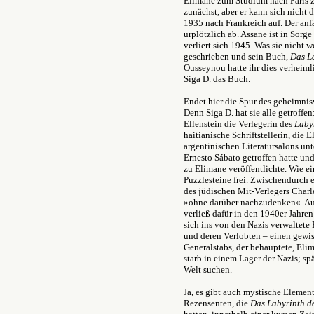
Elimane zum Studium nach Paris z
zunächst, aber er kann sich nicht 
1935 nach Frankreich auf. Der anf
urplötzlich ab. Assane ist in Sorg
verliert sich 1945. Was sie nicht 
geschrieben und sein Buch,
Das L
Ousseynou hatte ihr dies verheiml
Siga D. das Buch.
Endet hier die Spur des geheimnisv
Denn Siga D. hat sie alle getroff
Ellenstein die Verlegerin des
Laby
haitianische Schriftstellerin, die
argentinischen Literatursalons u
Ernesto Sábato getroffen hatte und
zu Elimane veröffentlichte. Wie e
Puzzlesteine frei. Zwischendurch 
des jüdischen Mit-Verlegers Charles
»ohne darüber nachzudenken«. Au
verließ dafür in den 1940er Jahren
sich ins von den Nazis verwaltete 
und deren Verlobten – einen gew
Generalstabs, der behauptete, Elim
starb in einem Lager der Nazis; s
Welt suchen.
Ja, es gibt auch mystische Element
Rezensenten, die
Das Labyrinth 