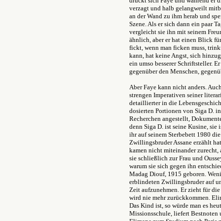
drückt sich Faye und während er 
verzagt und halb gelangweilt mit
an der Wand zu ihm herab und spe
Szene. Als er sich dann ein paar Ta
vergleicht sie ihn mit seinem Fre
ähnlich, aber er hat einen Blick fü
fickt, wenn man ficken muss, trink
kann, hat keine Angst, sich hinzug
ein umso besserer Schriftsteller. E
gegenüber den Menschen, gegenüb
Aber Faye kann nicht anders. Auch
strengen Imperativen seiner litera
detaillierter in die Lebensgeschich
dosierten Portionen von Siga D. in
Recherchen angestellt, Dokument
denn Siga D. ist seine Kusine, si
ihr auf seinem Sterbebett 1980 d
Zwillingsbruder Assane erzählt ha
kamen nicht miteinander zurecht, 
sie schließlich zur Frau und Ousse
warum sie sich gegen ihn entschie
Madag Diouf, 1915 geboren. Wenig
erblindeten Zwillingsbruder auf un
Zeit aufzunehmen. Er zieht für die
wird nie mehr zurückkommen. Eli
Das Kind ist, so würde man es heu
Missionsschule, liefert Bestnoten u