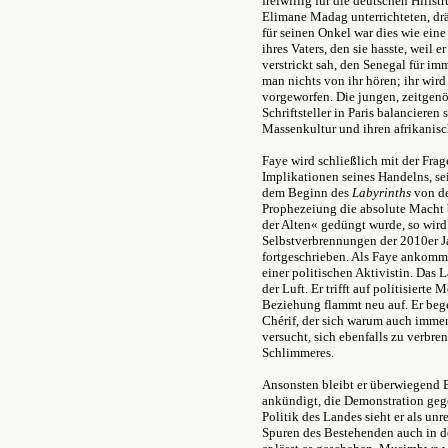
freiwillig für die deutschen Hilfst
Elimane Madag unterrichteten, dr
für seinen Onkel war dies wie ein
ihres Vaters, den sie hasste, weil 
verstrickt sah, den Senegal für im
man nichts von ihr hören; ihr wi
vorgeworfen. Die jungen, zeitgen
Schriftsteller in Paris balanciere
Massenkultur und ihren afrikanisc
Faye wird schließlich mit der Fra
Implikationen seines Handelns, sei
dem Beginn des
Labyrinths
von de
Prophezeiung die absolute Macht 
der Alten« gedüngt wurde, so wird 
Selbstverbrennungen der 2010er Ja
fortgeschrieben. Als Faye ankommt
einer politischen Aktivistin. Das 
der Luft. Er trifft auf politisiert
Beziehung flammt neu auf. Er beg
Chérif, der sich warum auch immer 
versucht, sich ebenfalls zu verbren
Schlimmeres.
Ansonsten bleibt er überwiegend B
ankündigt, die Demonstration geg
Politik des Landes sieht er als unr
Spuren des Bestehenden auch in de