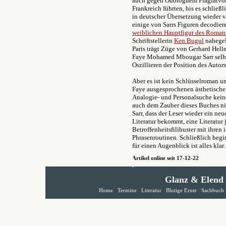
auch gegen Ouologuem Plagiatvor
Frankreich führten, bis es schließ
in deutscher Übersetzung wieder vo
einige von Sarrs Figuren decodie
weiblichen Hauptfigur des Roman
Schriftstellerin
Ken Bugul
nahegele
Paris trägt Züge von Gerhard Hell
Faye Mohamed Mbougar Sarr selber
Oszillieren der Position des Aut
Aber es ist kein Schlüsselroman 
Faye ausgesprochenen ästhetischen 
Analogie- und Personalsuche kein
auch dem Zauber dieses Buches ni
Sarr, dass der Leser wieder ein neu
Literatur bekommt, eine Literatur
Betroffenheitsfilibuster mit ihre
Phrasenroutinen. Schließlich beg
für einen Augenblick ist alles kla
Artikel online seit 17-12-22
Glanz & Elend
Home
Termine
Literatur
Blutige Ernte
Sachbuch