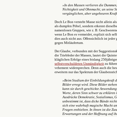
»In den Massen verlieren die Dummen,
Nichtigkeit und Ohnmacht; an seine Ste
vergänglichen, aber ungeheuren Kraft
Doch Le Bon versteht Masse nicht allein als
als dumpfen Pöbel, sondern erkennt dieselb
namenlosen Gruppen, wie z. B. Geschworene,
wenn Le Bon es vermeidet, explizit sich selbs
dies auch nicht aus. Offensichtlich ist jeder
gegen Mitläufertum.
Der Glaube, verbunden mit der Suggestionskr
die Triebfeder der Massen, lautet die Quint
kläglichen Erfolge eines bislang 250jährig
selbstverschuldeten Unmündigkeit
zu führe
vehement widersprechen. Denn auch die heut
erweitern nur das Spektrum der Glaubensric
»Beim Studium der Einbildungskraft d
Bilder erregt wird. Diese Bilder steh
kann sie durch geschickte Anwendun
Worte, deren Sinn schwer zu erklären is
Ausdrücke Demokratie, Sozialismus, Gle
unbestimmt ist, dass dicke Bände nicht
sich eine wahrhaft magische Macht an i
Fragen enthielten. In ihnen ist die 
Erwartungen und der Hoffnung auf ih