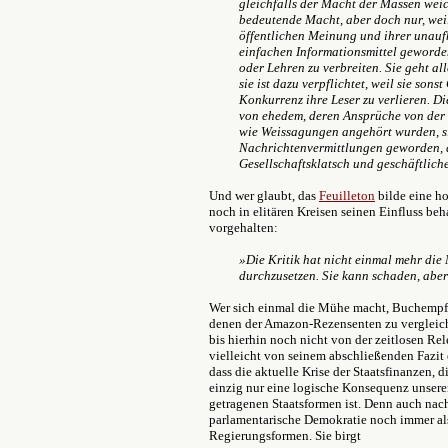
gleichfalls der Macht der Massen weic
bedeutende Macht, aber doch nur, weil
öffentlichen Meinung und ihrer unauf
einfachen Informationsmittel geworde
oder Lehren zu verbreiten. Sie geht al
sie ist dazu verpflichtet, weil sie so
Konkurrenz ihre Leser zu verlieren. Di
von ehedem, deren Ansprüche von der
wie Weissagungen angehört wurden, s
Nachrichtenvermittlungen geworden, d
Gesellschaftsklatsch und geschäftlic
Und wer glaubt, das
Feuilleton
bilde eine h
noch in elitären Kreisen seinen Einfluss b
vorgehalten:
»Die Kritik hat nicht einmal mehr die
durchzusetzen. Sie kann schaden, aber
Wer sich einmal die Mühe macht, Buchempfe
denen der Amazon-Rezensenten zu vergleic
bis hierhin noch nicht von der zeitlosen Rel
vielleicht von seinem abschließenden Fazit
dass die aktuelle Krise der Staatsfinanzen, 
einzig nur eine logische Konsequenz unsere
getragenen Staatsformen ist. Denn auch nach
parlamentarische Demokratie noch immer als 
Regierungsformen. Sie birgt