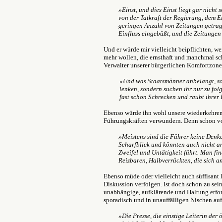
»Einst, und dies Einst liegt gar nicht
von der Tatkraft der Regierung, dem Ei
geringen Anzahl von Zeitungen getrage
Einfluss eingebüßt, und die Zeitungen
Und er würde mir vielleicht beipflichten, we
mehr wollen, die ernsthaft und manchmal sc
Verwalter unserer bürgerlichen Komfortzon
»Und was Staatsmänner anbelangt, so 
lenken, sondern suchen ihr nur zu folg
fast schon Schrecken und raubt ihrer 
Ebenso würde ihn wohl unsere wiederkehre
Führungskräften verwundern. Denn schon vor
»Meistens sind die Führer keine Denk
Scharfblick und könnten auch nicht an
Zweifel und Untätigkeit führt. Man fi
Reizbaren, Halbverrückten, die sich an
Ebenso müde oder vielleicht auch süffisant 
Diskussion verfolgen. Ist doch schon zu seine
unabhängige, aufklärende und Haltung erf
sporadisch und in unauffälligen Nischen au
»Die Presse, die einstige Leiterin der