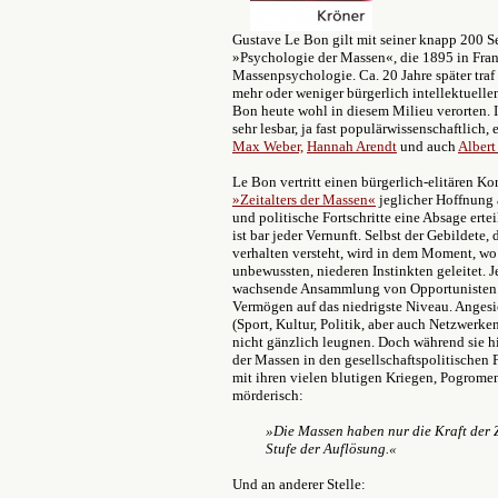
Gustave Le Bon gilt mit seiner knapp 200 
»Psychologie der Massen«, die 1895 in Frank
Massenpsychologie. Ca. 20 Jahre später traf
mehr oder weniger bürgerlich intellektuell
Bon heute wohl in diesem Milieu verorten. I
sehr lesbar, ja fast populärwissenschaftlich, e
Max Weber,
Hannah Arendt
und auch
Alber
Le Bon vertritt einen bürgerlich-elitären K
»Zeitalters der Massen«
jeglicher Hoffnung a
und politische Fortschritte eine Absage ertei
ist bar jeder Vernunft. Selbst der Gebildete,
verhalten versteht, wird in dem Moment, wo
unbewussten, niederen Instinkten geleitet. 
wachsende Ansammlung von Opportunisten. Di
Vermögen auf das niedrigste Niveau. Anges
(Sport, Kultur, Politik, aber auch Netzwer
nicht gänzlich leugnen. Doch während sie hi
der Massen in den gesellschaftspolitischen 
mit ihren vielen blutigen Kriegen, Pogromen
mörderisch:
»Die Massen haben nur die Kraft der Z
Stufe der Auflösung.«
Und an anderer Stelle: