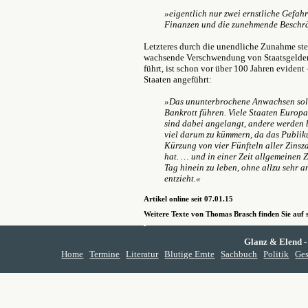
»eigentlich nur zwei ernstliche Gefah
Finanzen und die zunehmende Beschrä
Letzteres durch die unendliche Zunahme ste
wachsende Verschwendung von Staatsgeldern
führt, ist schon vor über 100 Jahren eviden
Staaten angeführt:
»Das ununterbrochene Anwachsen sol
Bankrott führen. Viele Staaten Europa
sind dabei angelangt, andere werden b
viel darum zu kümmern, da das Publi
Kürzung von vier Fünfteln aller Zin
hat. … und in einer Zeit allgemeinen 
Tag hinein zu leben, ohne allzu sehr 
entzieht.«
Artikel online seit 07.01.15
Weitere Texte von Thomas Brasch finden Sie auf
Glanz & Elend
-
Home
Termine
Literatur
Blutige Ernte
Sachbuch
Politik
Ges