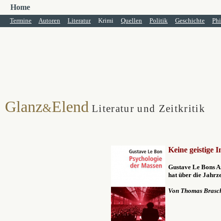
Home
Termine
Autoren
Literatur
Krimi
Quellen
Politik
Geschichte
Phi
Glanz
Elend
&
Literatur und Zeitkritik
Keine geistige 
Gustave Le Bons A
hat über die Jahrze
Von Thomas Brasc