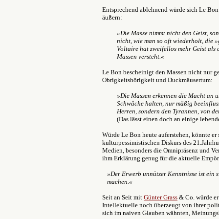
Entsprechend ablehnend würde sich Le Bon 
äußern:
»Die Masse nimmt nicht den Geist, sond
nicht, wie man so oft wiederholt, die 
Voltaire hat zweifellos mehr Geist als
Massen versteht.«
Le Bon bescheinigt den Massen nicht nur g
Obrigkeitshörigkeit und Duckmäusertum:
»Die Massen erkennen die Macht an und
Schwäche halten, nur mäßig beeinflus
Herren, sondern den Tyrannen, von den
(Das lässt einen doch an einige lebe
Würde Le Bon heute auferstehen, könnte er s
kulturpessimistischen Diskurs des 21.Jahrh
Medien, besonders die Omnipräsenz und Ver
ihm Erklärung genug für die aktuelle Empör
»Der Erwerb unnützer Kenntnisse ist ein 
machen.«
Seit an Seit mit
Günter Grass
& Co. würde er 
Intellektuelle noch überzeugt von ihrer pol
sich im naiven Glauben wähnten, Meinungsb