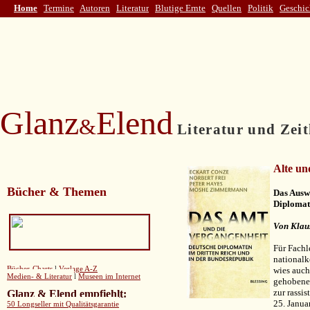
Home
Termine
Autoren
Literatur
Blutige Ernte
Quellen
Politik
Geschic
Glanz
Elend
&
Literatur und Zeit
Alte un
Bücher & Themen
Das Ausw
Diplomat
Von Klau
Für Fachl
nationalk
Bücher-Charts
l
Verlage A-Z
wies auch
Medien- & Literatur
l
Museen im Internet
gehobene
zur rassi
Glanz & Elend empfiehlt
:
25. Janua
50 Longseller mit Qualitätsgarantie