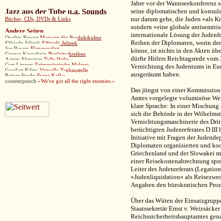
Jahre vor der Wannseekonferenz 
Jazz aus der Tube u.a. Sounds
seine diplomatischen und konsular
nur darum gehe, die Juden »als K
Bücher, CDs, DVDs & Links
sondern »eine globale antisemitis
Andere
Seiten
internationale Lösung der Judenf
Quality Report
Magazin für Produktkultur
Reihen der Diplomaten, worin den
Elfriede Jelinek
Elfriede Jelinek
Joe Bauers
Flaneursalon
könne, ist nichts in den Akten übe
Gregor Keuschnig
Begleitschreiben
dürfte Hitlers Reichtagsrede vom 
Armin Abmeiers
Tolle Hefte
Curt Linzers
Zeitgenössische Malerei
Vernichtung des Judentums in Euro
Goedart Palms
Virtuelle Texbaustelle
ausgeräumt haben.
Reiner Stachs
Franz Kafka
counterpunch
»
We've got all the right enemies.»
Das jüngst von einer Kommission 
Amtes vorgelegte voluminöse Wer
klare Sprache: In einer Mischung
sich die Behörde in der Wilhelms
Vernichtungsmaschinerie des Drit
berüchtigten Judenreferates D III
Initiative mit Fragen der Judend
Diplomaten organisierten und koor
Griechenland und der Slowakei mit
einer Reisekostenabrechnung spr
Leiter des Judenreferats (Legati
»Judenliquidation« als Reisezweck
Angaben den bürokratischen Proz
Über das Wüten der Einsatzgrupp
Staatssekretär Ernst v. Weizsäcker
Reichssicherheitshauptamtes gena