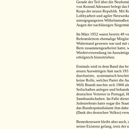
Gerade der Teil über die Neuform
von Konrad Adenauer belegt das 
Korps der neuen Republik. Mit Kop
Lobbyarbeit und agiler Netzwerke 
untergegangenen Wilhelmstraßenb
Augen der nachlässigen Siegermä
Im März 1952 waren bereits 49 vo
Referatsleitern ehemalige Mitgli
Widerstand gewesen war und mit d
Bern zusammengearbeitet hatte, wu
Wiederverwendung im Auswärtigen
erfolgreich hintertrieben.
Erstmals wird in dem Band das b
neuen Auswärtigen Amt nach 1951 
durchsetzte, systematisch beschri
keine Rolle, welcher Partei die A
Willi Brandt mochte sich 1966 al
Seilschaften anlegen und behande
deutschen Vertreter in Portugal, 
Samthandschuhen. Im Falle diese
Judenreferats hatte sogar die Sta
das Bundespräsidialamt ihm dahe
(Dank des deutschen Volkes) verw
Bemerkenswert bleibt aber auch, 
seiner Existenz gelang, trotz der 