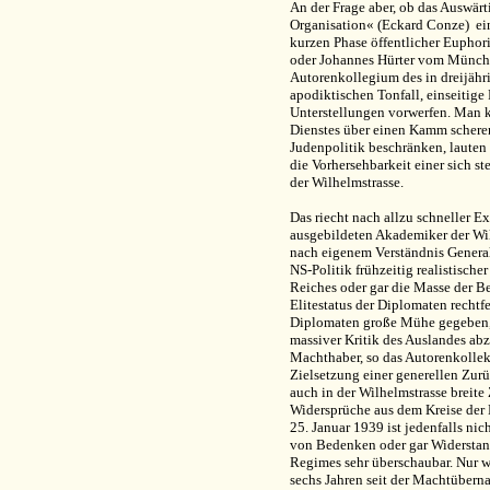
An der Frage aber, ob das Auswärt
Organisation« (Eckard Conze) ein
kurzen Phase öffentlicher Euphor
oder Johannes Hürter vom München
Autorenkollegium des in dreijähr
apodiktischen Tonfall, einseitige
Unterstellungen vorwerfen. Man 
Dienstes über einen Kamm scheren
Judenpolitik beschränken, laute
die Vorhersehbarkeit einer sich st
der Wilhelmstrasse.
Das riecht nach allzu schneller E
ausgebildeten Akademiker der Wil
nach eigenem Verständnis General
NS-Politik frühzeitig realistische
Reiches oder gar die Masse der 
Elitestatus der Diplomaten rechtf
Diplomaten große Mühe gegeben,
massiver Kritik des Auslandes a
Machthaber, so das Autorenkollekt
Zielsetzung einer generellen Zur
auch in der Wilhelmstrasse breit
Widersprüche aus dem Kreise der
25. Januar 1939 ist jedenfalls ni
von Bedenken oder gar Widerstan
Regimes sehr überschaubar. Nur w
sechs Jahren seit der Machtübern