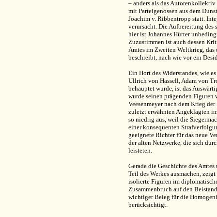
– anders als das Autorenkollektiv 
mit Parteigenossen aus dem Dunst
Joachim v. Ribbentropp statt. Int
verursacht. Die Aufbereitung des 
hier ist Johannes Hürter unbedin
Zuzustimmen ist auch dessen Krit
Amtes im Zweiten Weltkrieg, das ü
beschreibt, nach wie vor ein Desi
Ein Hort des Widerstandes, wie e
Ullrich von Hassell, Adam von Tr
behauptet wurde, ist das Auswärt
wurde seinen prägenden Figuren 
Veesenmeyer nach dem Krieg der P
zuletzt erwähnten Angeklagten im
so niedrig aus, weil die Siegermä
einer konsequenten Strafverfolgu
geeignete Richter für das neue Ver
der alten Netzwerke, die sich du
leisteten.
Gerade die Geschichte des Amtes 
Teil des Werkes ausmachen, zeigt 
isolierte Figuren im diplomatisc
Zusammenbruch auf den Beistand i
wichtiger Beleg für die Homogenit
berücksichtigt.