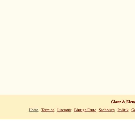
Glanz & Elen
Home
Termine
Literatur
Blutige Ernte
Sachbuch
Politik
Ge