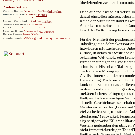
Bücher, CDs, DVDs & Links
überlebenden zweiten kommunistis
Andere
Seiten
Doch außer dieser selbst verschu
Quality Report
Magazin für Produktkultur
Elfriede Jelinek
Elfriede Jelinek
darauf einstellen müssen, schon 
Joe Bauers
Flaneursalon
Reich der Mitte überrundet zu wer
Gregor Keuschnig
Begleitschreiben
Armin Abmeiers
Tolle Hefte
Amerikas und seines in einer Dau
Curt Linzers
Zeitgenössische Malerei
Glied der Weltordnung bereits ei
Goedart Palms
Virtuelle Texbaustelle
Reiner Stachs
Franz Kafka
counterpunch
»
We've got all the right enemies.»
Für die Mehrheit der postheroisc
unbedingt eine Schreckensbotscha
inzwischen mit wachsenden Unbeh
zurück, in denen der westliche Au
bekannten Welt direkt oder indire
Europäer zur eigenen Geschichte u
schottische Historiker Niall Fergu
erschienenen Monographie über d
Zivilisationen sieht der renommie
Entwicklung: Nicht nur die Stärk
konkreten Fall auch das erodiere
mühsam erarbeiteten Fähigkeiten, 
prekären Lebensbedingungen spätm
Weltgeschichte einmaligen Wohlst
aktuelle Geschichtswissenschaft 
Meisternarration des „Guten und 
viel zu bedeutsam, um sie den A
überlassen.“) entwickelt Ferguson
eigenartigerweise Killerapplikati
Westens gegenüber den übrigen We
nicht immer zielstrebigen Tour d’
Wettbewerb, Wissenschaft, Medizi