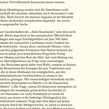
chen Vielvölkerreich finanzieren lassen müssen.
ldeten Demütigung werden sich die Amerikaner wohl
innerhalb des nächsten Jahrzehnts auch ökonomisch vom
den. Nach Ansicht der meisten Auguren ist der Rücktritt
erkrise steckenden europäischen Appendix ins zweite
ne ausgemachte Sache.
hen Gesellschaften des „Alten Kontinents“ wäre dies nicht
ft. Blickt man doch in der europäischen Öffentlichkeit
agen und sogar Schuldgefühlen auf jene 500 Jahre
släufer der eurasischen Landmasse einen Großteil der
kt beherrschte. Genau diese wachsende Distanz vieler
nd den prägenden Elementen ihrer Kultur kritisiert der
son in seiner jetzt beim Berliner Propyläen-Verlag
en Westen und den Rest der Welt. Auf- und Abstieg von
rte Harvardprofessor als Folge einer zweiseitigen
e der Newcomer spielt dabei eine Rolle, sondern in diesem
nde Bewusstsein der Europäer für jene Traditionen und
die es ihnen überhaupt erst ermöglichten, aus den
ittelalterlicher Gesellschaften zu einem in der
and zu gelangen. Mit einem heftigen Seitenhieb auf die
und ihrer demonstrativen Abkehr von der klassischen
Wahren“ („Die Frage, warum Zivilisationen untergehen, ist
nhängern der zusammen gestückelten Geschichte zu
 ein Panorama von sechs Parametern (er nennt sie
onen), aus denen er die bisherige Überlegenheit des
ltkulturen erläutert. Folgt man dem Autor auf seiner
horizon durch die Weltgeschichte, so waren es zunächst
n, Rechtssicherheit und Arbeit, die dem Westen auf lange