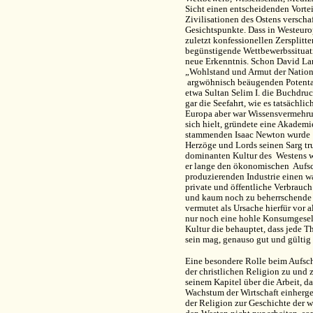
Sicht einen entscheidenden Vorte
Zivilisationen des Ostens verscha
Gesichtspunkte. Dass in Westeuro
zuletzt konfessionellen Zersplit
begünstigende Wettbewerbssituatio
neue Erkenntnis. Schon David La
„Wohlstand und Armut der Natione
argwöhnisch beäugenden Potentate
etwa Sultan Selim I. die Buchdruc
gar die Seefahrt, wie es tatsächl
Europa aber war Wissensvermehrun
sich hielt, gründete eine Akadem
stammenden Isaac Newton wurde 17
Herzöge und Lords seinen Sarg tru
dominanten Kultur des Westens wa
er lange den ökonomischen Aufsc
produzierenden Industrie einen wa
private und öffentliche Verbrauch
und kaum noch zu beherrschende
vermutet als Ursache hierfür vor a
nur noch eine hohle Konsumgesell
Kultur die behauptet, dass jede 
sein mag, genauso gut und gültig s
Eine besondere Rolle beim Aufsch
der christlichen Religion zu und 
seinem Kapitel über die Arbeit, d
Wachstum der Wirtschaft einhergeh
der Religion zur Geschichte der w