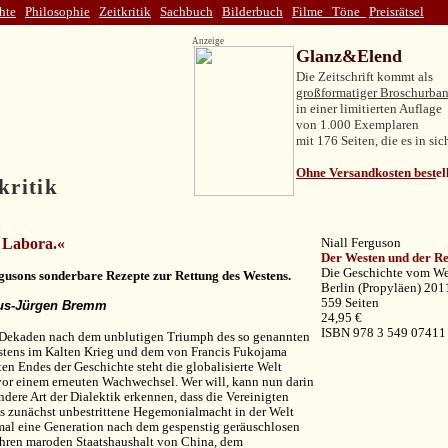
hte
Philosophie
Zeitkritik
Sachbuch
Bilderbuch
Filme
Töne
Preisrätsel
Anzeige
Glanz&Elend
Die Zeitschrift kommt als
großformatiger Broschurba
in einer limitierten Auflage
von 1.000 Exemplaren
mit 176 Seiten, die es in si
Ohne Versandkosten best
el
kritik
 Labora.
«
Niall Ferguson
Der Westen und der Re
Die Geschichte vom Wet
gusons sonderbare Rezepte zur Rettung des Westens.
Berlin (Propyläen) 201
559 Seiten
us-Jürgen Bremm
24,95 €
ISBN 978 3 549 07411
 Dekaden nach dem unblutigen Triumph des so genannten
stens im Kalten Krieg und dem von Francis Fukojama
en Endes der Geschichte steht die globalisierte Welt
vor einem erneuten Wachwechsel. Wer will, kann nun darin
ndere Art der Dialektik erkennen, dass die Vereinigten
ls zunächst unbestrittene Hegemonialmacht in der Welt
mal eine Generation nach dem gespenstig geräuschlosen
hren maroden Staatshaushalt von China, dem