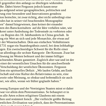
il gegenüber den anfangs so überlegen wirkenden
ffte. Dabei bietet Ferguson jedoch kaum neue
pa aufgrund seiner geographischen, politischen und
terung eine besondere und Innovationen geradezu
n herrschte, ist zwar richtig, aber nicht unbedingt eine
ndes hat in seiner viel beachtenden Monographie
n“ darauf hingewiesen, dass keiner der einander
n des Barockzeitalters auf die Idee verfallen wäre, wie
kerei unter Androhung der Todesstrafe zu verbieten oder
ich zu Beginn des 16. Jahrhunderts in China geschah. In
g ein Wert an sich und jede Monarchie, die etwas auf
ie der Wissenschaften. Dem aus einfachen Verhältnissen
31 sogar ein Staatsbegräbnis zuteil, bei dem leibhaftige
gen. Ein zweischneidiges Schwert für die Rolle einer
r allerdings die sechste Kategorie: Der Konsum. Zwar hat
hwung im Westen befeuert und der immer billiger
chsenden Absatz garantiert. Zugleich aber war und ist der
 einer der wesentlichen Ursachen für die anschwellende
 Verschuldung der westlichen Ökonomien. Ferguson
llem ein spirituelles Defizit: „Wir laufen Gefahr, am Ende
schaft und eine Kultur des Relativismus zu sein, eine
Theorie oder Meinung, so obskur und befremdlich sie auch
ei, wie alles, woran wir früher geglaubt haben.“
wung Europas und der Vereinigten Staaten misst er daher
zwar vor allem dem Protestantismus. So behauptet er in
ass alle Arten echten religiösen Glaubens mit einem
en und resümiert forsch: „Der vielleicht größte Beitrag
estlichen Zivilisation war jedoch, dass der Protestantismus