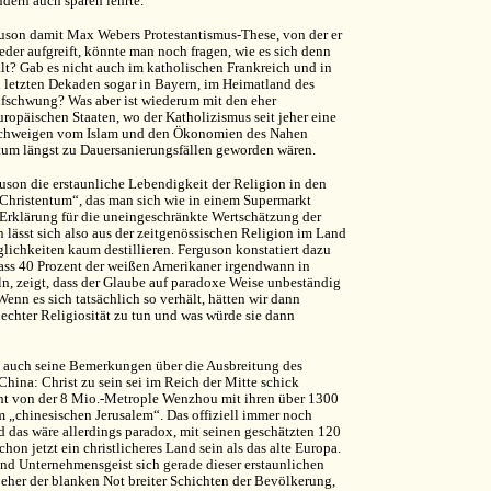
ndern auch sparen lehrte.“
uson damit Max Webers Protestantismus-These, von der er
ieder aufgreift, könnte man noch fragen, wie es sich denn
lt? Gab es nicht auch im katholischen Frankreich und in
 letzten Dekaden sogar in Bayern, im Heimatland des
Aufschwung? Was aber ist wiederum mit den eher
opäischen Staaten, wo der Katholizismus seit jeher eine
u schweigen vom Islam und den Ökonomien des Nahen
htum längst zu Dauersanierungsfällen geworden wären.
guson die erstaunliche Lebendigkeit der Religion in den
Christentum“, das man sich wie in einem Supermarkt
Erklärung für die uneingeschränkte Wertschätzung der
 lässt sich also aus der zeitgenössischen Religion im Land
lichkeiten kaum destillieren. Ferguson konstatiert dazu
dass 40 Prozent der weißen Amerikaner irgendwann in
n, zeigt, dass der Glaube auf paradoxe Weise unbeständig
nn es sich tatsächlich so verhält, hätten wir dann
echter Religiosität zu tun und was würde sie dann
n auch seine Bemerkungen über die Ausbreitung des
China: Christ zu sein sei im Reich der Mitte schick
cht von der 8 Mio.-Metrople Wenzhou mit ihren über 1300
em „chinesischen Jerusalem“. Das offiziell immer noch
das wäre allerdings paradox, mit seinen geschätzten 120
on jetzt ein christlicheres Land sein als das alte Europa.
und Unternehmensgeist sich gerade dieser erstaunlichen
eher der blanken Not breiter Schichten der Bevölkerung,