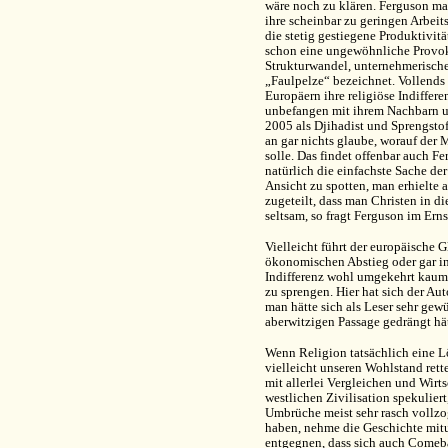
wäre noch zu klären. Ferguson mac
ihre scheinbar zu geringen Arbeit
die stetig gestiegene Produktivit
schon eine ungewöhnliche Provoka
Strukturwandel, unternehmerisch
„Faulpelze“ bezeichnet. Vollends 
Europäern ihre religiöse Indiffer
unbefangen mit ihrem Nachbarn un
2005 als Djihadist und Sprengstoff
an gar nichts glaube, worauf der 
solle. Das findet offenbar auch Fe
natürlich die einfachste Sache der
Ansicht zu spotten, man erhielte
zugeteilt, dass man Christen in di
seltsam, so fragt Ferguson im Ern
Vielleicht führt der europäische G
ökonomischen Abstieg oder gar in 
Indifferenz wohl umgekehrt kaum
zu sprengen. Hier hat sich der A
man hätte sich als Leser sehr gew
aberwitzigen Passage gedrängt hät
Wenn Religion tatsächlich eine L
vielleicht unseren Wohlstand rett
mit allerlei Vergleichen und Wirt
westlichen Zivilisation spekulier
Umbrüche meist sehr rasch vollzo
haben, nehme die Geschichte mitun
entgegnen, dass sich auch Comeb