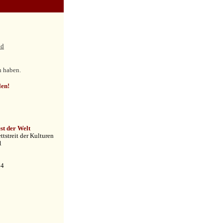
nd
ch haben.
len!
st der Welt
tstreit der Kulturen
1
 4