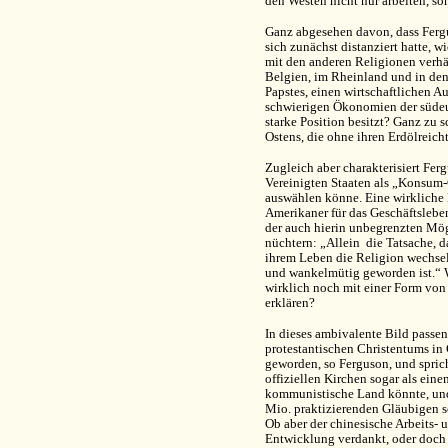
den Westen nicht nur arbeiten, so
Ganz abgesehen davon, dass Ferg
sich zunächst distanziert hatte, w
mit den anderen Religionen verhä
Belgien, im Rheinland und in den
Papstes, einen wirtschaftlichen 
schwierigen Ökonomien der südeur
starke Position besitzt? Ganz z
Ostens, die ohne ihren Erdölreic
Zugleich aber charakterisiert Fer
Vereinigten Staaten als „Konsum-
auswählen könne. Eine wirkliche 
Amerikaner für das Geschäftsleben
der auch hierin unbegrenzten Mög
nüchtern: „Allein die Tatsache, 
ihrem Leben die Religion wechsel
und wankelmütig geworden ist.“ We
wirklich noch mit einer Form von 
erklären?
In dieses ambivalente Bild passe
protestantischen Christentums in 
geworden, so Ferguson, und spri
offiziellen Kirchen sogar als ein
kommunistische Land könnte, und 
Mio. praktizierenden Gläubigen sch
Ob aber der chinesische Arbeits- 
Entwicklung verdankt, oder doch 