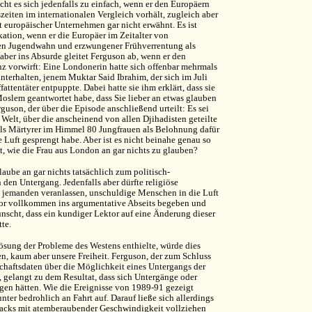
ht es sich jedenfalls zu einfach, wenn er den Europäern
szeiten im internationalen Vergleich vorhält, zugleich aber
ät europäischer Unternehmen gar nicht erwähnt. Es ist
tion, wenn er die Europäer im Zeitalter von
en Jugendwahn und erzwungener Frühverrentung als
aber ins Absurde gleitet Ferguson ab, wenn er den
enz vorwirft: Eine Londonerin hatte sich offenbar mehrmals
terhalten, jenem Muktar Said Ibrahim, der sich im Juli
attentäter entpuppte. Dabei hatte sie ihm erklärt, dass sie
Moslem geantwortet habe, dass Sie lieber an etwas glauben
rguson, der über die Episode anschließend urteilt: Es sei
 Welt, über die anscheinend von allen Djihadisten geteilte
 als Märtyrer im Himmel 80 Jungfrauen als Belohnung dafür
e Luft gesprengt habe. Aber ist es nicht beinahe genau so
st, wie die Frau aus London an gar nichts zu glauben?
laube an gar nichts tatsächlich zum politisch-
den Untergang. Jedenfalls aber dürfte religiöse
 jemanden veranlassen, unschuldige Menschen in die Luft
utor vollkommen ins argumentative Abseits begeben und
ünscht, dass ein kundiger Lektor auf eine Änderung dieser
te.
ösung der Probleme des Westens enthielte, würde dies
en, kaum aber unsere Freiheit. Ferguson, der zum Schluss
schaftsdaten über die Möglichkeit eines Untergangs der
t, gelangt zu dem Resultat, dass sich Untergänge oder
gen hätten. Wie die Ereignisse von 1989-91 gezeigt
ter bedrohlich an Fahrt auf. Darauf ließe sich allerdings
acks mit atemberaubender Geschwindigkeit vollziehen