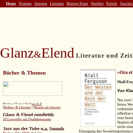
Home
Termine
Autoren
Literatur
Blutige Ernte
Quellen
Politik
Geschic
Glanz
Elend
&
Literatur und Zeit
Bücher & Themen
»Ora et
Niall Fer
Von Kla
Nur zwei
freien We
Bücher-Charts
l
Verlage A-Z
Medien- & Literatur
l
Museen im Internet
verkündet
offenbar 
Glanz & Elend empfiehlt
:
eine beso
50 Longseller mit Qualitätsgarantie
Staaten a
nicht ein
Jazz aus der Tube u.a. Sounds
Untergang des Sowjetimperiums i