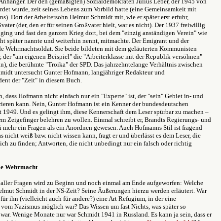
Anhänger. Der den (gemäßigten) Sozialdemokraten Julius Leber, der 1945 von
rdet wurde, zeit seines Lebens zum Vorbild hatte (eine Gemeinsamkeit mit
s). Dort der Arbeitersohn Helmut Schmidt mit, wie er später erst erfuhr,
ater (der, den er für seinen Großvater hielt, war es nicht). Der 1937 freiwillig
ging und fast den ganzen Krieg dort, bei dem "einzig anständigen Verein" wie
ht später nannte und weiterhin nennt, mitmachte. Der Emigrant und der
nde Wehrmachtsoldat. Sie beide bildeten mit dem geläuterten Kommunisten
, der "am eigenen Beispiel" die "Arbeiterklasse mit der Republik versöhnen"
n), die berühmte "Troika" der SPD. Das jahrzehntelange Verhältnis zwischen
midt untersucht Gunter Hofmann, langjähriger Redakteur und
ent der "Zeit" in diesem Buch.
h, dass Hofmann nicht einfach nur ein "Experte" ist, der "sein" Gebiet in- und
rieren kann. Nein, Gunter Hofmann ist ein Kenner der bundesdeutschen
it 1949. Und es gelingt ihm, diese Kennerschaft dem Leser spürbar zu machen –
em Zeigefinger belehren zu wollen. Einmal schreibt er, Brandts Regierungs- und
i mehr ein Fragen als ein Anordnen gewesen. Auch Hofmanns Stil ist fragend –
as nicht weiß bzw. nicht wissen kann, fragt er und überlässt es dem Leser, die
ich zu finden; Antworten, die nicht unbedingt nur ein falsch oder richtig
ie Wehrmacht
 aller Fragen wird zu Beginn und noch einmal am Ende aufgeworfen: Welche
Helmut Schmidt in der NS-Zeit? Seine Äußerungen hierzu werden erläutert. War
ür ihn (vielleicht auch für andere?) eine Art Refugium, in der eine
vom Nazismus möglich war? Das Wissen um fast Nichts, was später so
 war. Wenige Monate nur war Schmidt 1941 in Russland. Es kann ja sein, dass er