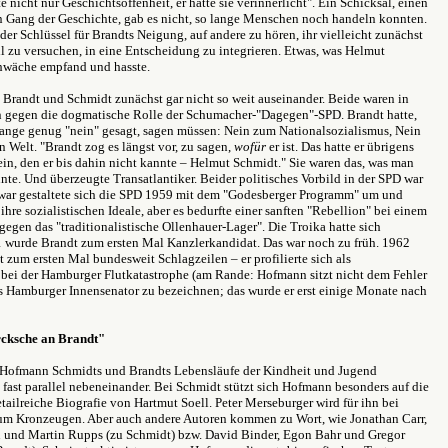
e nicht nur Geschichtsoffenheit, er hatte sie verinnerlicht". Ein Schicksal, einen
Gang der Geschichte, gab es nicht, so lange Menschen noch handeln konnten.
 der Schlüssel für Brandts Neigung, auf andere zu hören, ihr vielleicht zunächst
il zu versuchen, in eine Entscheidung zu integrieren. Etwas, was Helmut
hwäche empfand und hasste.
 Brandt und Schmidt zunächst gar nicht so weit auseinander. Beide waren in
n gegen die dogmatische Rolle der Schumacher-"Dagegen"-SPD. Brandt hatte,
 lange genug "nein" gesagt, sagen müssen: Nein zum Nationalsozialismus, Nein
n Welt. "Brandt zog es längst vor, zu sagen,
wofür
er ist. Das hatte er übrigens
in, den er bis dahin nicht kannte – Helmut Schmidt." Sie waren das, was man
nte. Und überzeugte Transatlantiker. Beider politisches Vorbild in der SPD war
Zwar gestaltete sich die SPD 1959 mit dem "Godesberger Programm" um und
ihre sozialistischen Ideale, aber es bedurfte einer sanften "Rebellion" bei einem
gegen das "traditionalistische Ollenhauer-Lager". Die Troika hatte sich
 wurde Brandt zum ersten Mal Kanzlerkandidat. Das war noch zu früh. 1962
zum ersten Mal bundesweit Schlagzeilen – er profilierte sich als
bei der Hamburger Flutkatastrophe (am Rande: Hofmann sitzt nicht dem Fehler
ls Hamburger Innensenator zu bezeichnen; das wurde er erst einige Monate nach
s).
cksche an Brandt"
 Hofmann Schmidts und Brandts Lebensläufe der Kindheit und Jugend
 fast parallel nebeneinander. Bei Schmidt stützt sich Hofmann besonders auf die
ailreiche Biografie von Hartmut Soell. Peter Merseburger wird für ihn bei
um Kronzeugen. Aber auch andere Autoren kommen zu Wort, wie Jonathan Carr,
n und Martin Rupps (zu Schmidt) bzw. David Binder, Egon Bahr und Gregor