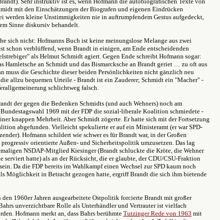
randt). Sehr instruktiv ist es, wenn Hofmann die autobiografischen Texte von
midt mit den Einschätzungen der Biografen und eigenen Eindrücken
ei werden kleine Unstimmigkeiten nie in auftrumpfendem Gestus aufgedeckt,
tem Sinne diskursiv behandelt.
he sich nicht: Hofmanns Buch ist keine meinungslose Melange aus zwei
 ist schon verblüffend, wenn Brandt in einigen, am Ende entscheidenden
ielstrebiger" als Helmut Schmidt agiert. Gegen Ende schreibt Hofmann sogar:
das Hamletsche an Schmidt und das Bismarcksche an Brandt geriet … zu oft aus
n muss die Geschichte dieser beiden Persönlichkeiten nicht gänzlich neu
 die allzu bequemen Urteile - Brandt ist ein Zauderer; Schmidt ein "Macher" -
Verallgemeinerung schlichtweg falsch.
randt der gegen die Bedenken Schmidts (und auch Wehners) noch am
Bundestagswahl 1969 mit der FDP die sozial-liberale Koalition schmiedete -
einer knappen Mehrheit. Aber Schmidt zögerte. Er hatte sich mit der Fortsetzung
ition abgefunden. Vielleicht spekulierte er auf ein Ministeramt (er war SPD-
zender). Hofmann schildert wie schwer es für Brandt war, in der Großen
 progressiv orientierte Außen- und Sicherheitspolitik umzusetzen. Das lag
maligen NSDAP-Mitglied Kiesinger (Brandt schluckte die Kröte, die Wehner
ne serviert hatte) als an der Rücksicht, die er glaubte, der CDU/CSU-Fraktion
u sein. Da die FDP bereits im Wahlkampf einen Wechsel zur SPD kaum noch
als Möglichkeit in Betracht gezogen hatte, ergriff Brandt die sich ihm bietende
n den 1960er Jahren ausgearbeitete Ostpolitik forcierte Brandt mit großer
ahrs unverzichtbare Rolle als Unterhändler und Vertrauter ist vielfach
rden. Hofmann merkt an, dass Bahrs berühmte
Tutzinger Rede von 1963
mit