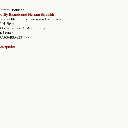
Gunter Hofmann
Willy Brandt und Helmut Schmidt
Geschichte einer schwierigen Freundschaft
C.H. Beck
336 Seiten mit 21 Abbildungen
In Leinen
978-3-406-63977-7
Leseprobe