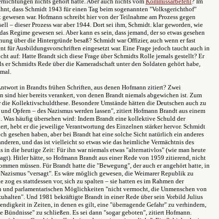
rnichtungen nichts gehört hatte. Aber auch nichts vom
Kommissarbefehl
? Im
hnt, dass Schmidt 1943 für einen Tag beim sogenannten "Volksgerichthof"
gewesen war. Hofmann schreibt hier von der Teilnahme am Prozess gegen
ell – dieser Prozess war aber 1944. Dort sei ihm, Schmidt. klar geworden, wie
das Regime gewesen sei. Aber kann es sein, dass jemand, der so etwas gesehen
nung über die Hintergründe besaß? Schmidt war Offizier, auch wenn er fast
ent für Ausbildungsvorschriften eingesetzt war. Eine Frage jedoch taucht auch in
ht auf: Hatte Brandt sich diese Frage über Schmidts Rolle jemals gestellt? Er
als er Schmidts Rede über die Kameradschaft unter den Soldaten gehört habe,
nmal.
Antwort in Brandts frühen Schriften, aus denen Hofmann zitiert? Zwei
sind hier bereits verankert, von denen Brandt niemals abgewichen ist. Zum
er die Kollektivschuldthese. Besondere Umstände hätten die Deutschen auch zu
und Opfern – des Nazismus werden lassen", zitiert Hofmann Brandt aus einem
 Was häufig übersehen wird: Indem Brandt eine kollektive Schuld der
rt, hebt er die jeweilige Verantwortung des Einzelnen stärker hervor. Schmidt
ich gesehen haben, aber bei Brandt hat eine solche Sicht natürlich ein anderes
deren, und das ist vielleicht so etwas wie das heimliche Vermächtnis des
s in die heutige Zeit: Für ihn war niemals etwas "alternativlos" (wie man heute
 sagt). Hitler hätte, so Hofmann Brandt aus einer Rede von 1959 zitierend, nicht
ommen müssen. Für Brandt hatte die "Bewegung", der auch er angehört hatte, in
 Nazismus "versagt". Es wäre möglich gewesen, die Weimarer Republik zu
ke zog es stattdessen vor, sich zu spalten – sie hatten es im Rahmen der
 und parlamentarischen Möglichkeiten "nicht vermocht, die Unmenschen von
uhalten". Und 1981 bekräftigte Brandt in einer Rede über sein Vorbild Julius
ndigkeit in Zeiten, in denen es gilt, eine "überragende Gefahr" zu verhindern,
 Bündnisse" zu schließen. Es sei dann "sogar geboten", zitiert Hofmann.