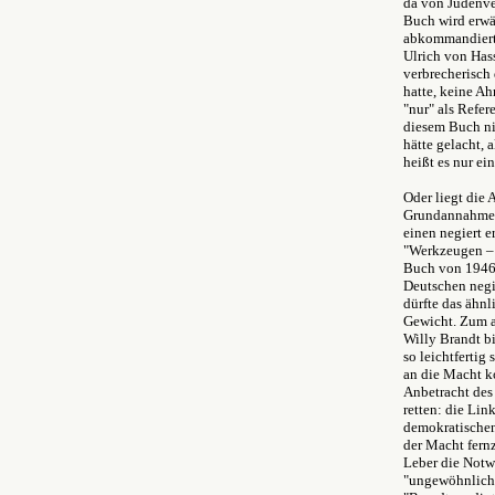
da von Judenve
Buch wird erwä
abkommandiert 
Ulrich von Hass
verbrecherisch 
hatte, keine Ah
"nur" als Refer
diesem Buch nic
hätte gelacht, 
heißt es nur ei
Oder liegt die 
Grundannahmen 
einen negiert 
"Werkzeugen – 
Buch von 1946.
Deutschen negie
dürfte das ähnl
Gewicht. Zum an
Willy Brandt bi
so leichtfertig
an die Macht k
Anbetracht des
retten: die Lin
demokratischen
der Macht fernz
Leber die Notwe
"ungewöhnliche