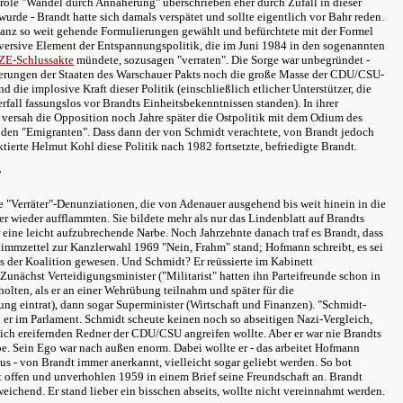
arole "Wandel durch Annäherung" überschrieben eher durch Zufall in dieser
urde - Brandt hatte sich damals verspätet und sollte eigentlich vor Bahr reden.
 ganz so weit gehende Formulierungen gewählt und befürchtete mit der Formel
versive Element der Entspannungspolitik, die im Juni 1984 in den sogenannten
SZE-Schlussakte
mündete, sozusagen "verraten". Die Sorge war unbegründet -
erungen der Staaten des Warschauer Pakts noch die große Masse der CDU/CSU-
nd die implosive Kraft dieser Politik (einschließlich etlicher Unterstützer, die
all fassungslos vor Brandts Einheitsbekenntnissen standen). In ihrer
 versah die Opposition noch Jahre später die Ostpolitik mit dem Odium des
h den "Emigranten". Dass dann der von Schmidt verachtete, von Brandt jedoch
tierte Helmut Kohl diese Politik nach 1982 fortsetzte, befriedigte Brandt.
"
e "Verräter"-Denunziationen, die von Adenauer ausgehend bis weit hinein in die
r wieder aufflammten. Sie bildete mehr als nur das Lindenblatt auf Brandts
eine leicht aufzubrechende Narbe. Noch Jahrzehnte danach traf es Brandt, dass
timmzettel zur Kanzlerwahl 1969 "Nein, Frahm" stand; Hofmann schreibt, es sei
s der Koalition gewesen. Und Schmidt? Er reüssierte im Kabinett
Zunächst Verteidigungsminister ("Militarist" hatten ihn Parteifreunde schon in
olten, als er an einer Wehrübung teilnahm und später für die
ng eintrat), dann sogar Superminister (Wirtschaft und Finanzen). "Schmidt-
 er im Parlament. Schmidt scheute keinen noch so abseitigen Nazi-Vergleich,
sich ereifernden Redner der CDU/CSU angreifen wollte. Aber er war nie Brandts
e. Sein Ego war nach außen enorm. Dabei wollte er - das arbeitet Hofmann
s - von Brandt immer anerkannt, vielleicht sogar geliebt werden. So bot
 offen und unverhohlen 1959 in einem Brief seine Freundschaft an. Brandt
eichend. Er stand lieber ein bisschen abseits, wollte nicht vereinnahmt werden.