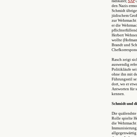
radikaler,
SAP
-
den Nazis ermo
Schmidt übrigen
jüdischem Großv
zur Wehrmacht 
er die Wehrmac
pflichterfülle
Herbert Wehner
wollte (Hofman
Brandt und Sch
Chefkorrespond
Rasch zeigt sic
auswendig refe
Politikläufe se
ohne ihn mit d
Führungsstil se
dort, wo er etw
Antworten für s
kennen.
Schmidt und d
Die quälendste
Rolle spielte 
die Wehrmacht f
Immunisierung 
allgegenwärtig