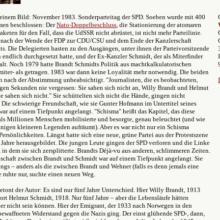
 einem Bild: November 1983. Sonderparteitag der SPD. Soeben wurde mit 400
men beschlossen: Der
Nato-Doppelbeschluss
, die Stationierung der atomaren
aketen für den Fall, dass die UdSSR nicht abrüstet, ist nicht mehr Parteilinie.
 nach der Wende der FDP zur CDU/CSU und dem Ende der Kanzlerschaft
s. Die Delegierten hasten zu den Ausgängen, unter ihnen der Parteivorsitzende
h endlich durchgesetzt hatte, und der Ex-Kanzler Schmidt, der als Miterfinder
galt. Noch 1979 hatte Brandt Schmidts Politik aus machtkalkulatorischen
iter- als getragen. 1983 war dann keine Loyalität mehr notwendig. Die beiden
h nach der Abstimmung unbeabsichtigt. "Journalisten, die es beobachteten,
gen Sekunden nie vergessen: Sie sahen sich nicht an, Willy Brandt und Helmut
e sahen sich nicht." Sie schüttelten sich nicht die Hände, gingen nicht
 Die schwierige Freundschaft, wie sie Gunter Hofmann im Untertitel seines
ar auf einem Tiefpunkt angelangt. "Schisma" heißt das Kapitel, das diese
als Millionen Menschen mobilisierte und besorgte, genau beleuchtet (und wie
inigen kleineren Legenden aufräumt). Aber es war nicht nur ein Schisma
ersönlichkeiten. Längst hatte sich eine neue, grüne Partei aus der Protestszene
r Jahre herausgebildet. Die jungen Leute gingen der SPD verloren und die Linke
 in dem sie sich zersplitterte. Brandts Déjà-vu aus anderen, schlimmeren Zeiten.
schaft zwischen Brandt und Schmidt war auf einem Tiefpunkt angelangt. Sie
ings – anders als die zwischen Brandt und Wehner (falls es denn jemals eine
ie ruhte nur, suchte einen neuen Weg.
tont der Autor: Es sind nur fünf Jahre Unterschied. Hier Willy Brandt, 1913
ort Helmut Schmidt, 1918. Nur fünf Jahre – aber die Lebensläufe hätten
her nicht sein können. Hier der Emigrant, der 1933 nach Norwegen in den
nbewaffneten Widerstand gegen die Nazis ging. Der einst glühende SPD-, dann,