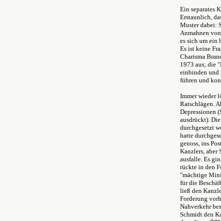
Ein separates 
Erstaunlich, da
Muster dabei: 
Anmahnen von "
es sich um ein
Es ist keine Fr
Charisma Brand
1973 aus; die "
einbinden und i
führen und kont
Immer wieder l
Ratschlägen. A
Depressionen (
ausdrückt). Di
durchgesetzt w
hatte durchgese
genoss, ins Po
Kanzlers, aber
ausfalle. Es gi
rückte in den F
"mächtige Mini
für die Beschä
ließ den Kanzle
Forderung vorh
Nahverkehr best
Schmidt den Ka