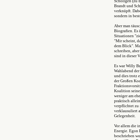
Schöllgen (zu B
Brandt und Sch
verknüpft. Dab
sondern in bes
Aber man täusc
Biografien. Es
Situationen "z
"Mir scheint, 
dem Blick". Ma
schreiben, aber
sind in dieser 
Es war Willy B
Wahlabend der 
und dies trotz 
der Großen Koal
Fraktionsvorsit
Koalition seine
weniger am ehe
praktisch allei
verpflichtet z
verklausuliert 
Gelegenheit.
Vor allem die i
Energie. Egon B
beschrieben wo