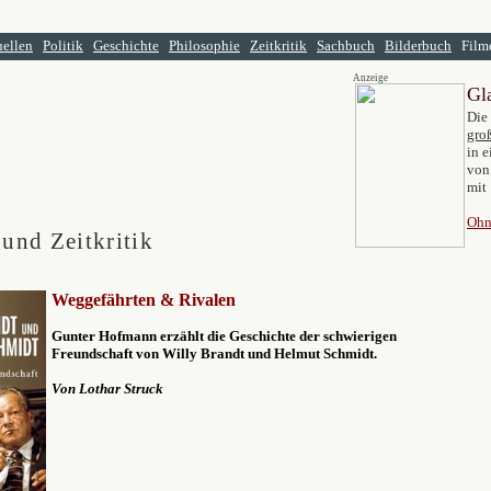
ellen
Politik
Geschichte
Philosophie
Zeitkritik
Sachbuch
Bilderbuch
Fil
Anzeige
Gl
Die 
gro
in e
von
mit 
Ohn
 und Zeitkritik
Weggefährten & Rivalen
Gunter Hofmann erzählt die Geschichte der schwierigen
Freundschaft von Willy Brandt und Helmut Schmidt.
Von Lothar Struck