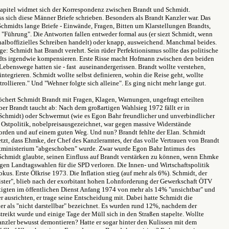
Kapitel widmet sich der Korrespondenz zwischen Brandt und Schmidt.
ss sich diese Männer Briefe schrieben. Besonders als Brandt Kanzler war. Das
Schmidts lange Briefe - Einwände, Fragen, Bitten um Klarstellungen Brandts,
Führung". Die Antworten fallen entweder formal aus (er siezt Schmidt, wenn
 halboffizielles Schreiben handelt) oder knapp, ausweichend. Manchmal beides.
age: Schmidt hat Brandt verehrt. Sein rüder Perfektionismus sollte das politische
ts irgendwie kompensieren. Erste Risse macht Hofmann zwischen den beiden
Lebenswege hatten sie - fast auseinandergerissen. Brandt wollte verstehen,
ntegrieren. Schmidt wollte selbst definieren, wohin die Reise geht, wollte
rollieren." Und "Wehner folgte sich alleine". Es ging nicht mehr lange gut.
öchert Schmidt Brandt mit Fragen, Klagen, Warnungen, ungefragt erteilten
ber Brandt taucht ab: Nach dem großartigen Wahlsieg 1972 fällt er in
Schmidt) oder Schwermut (wie es Egon Bahr freundlicher und unverbindlicher
e Ostpolitik, nobelpreisausgezeichnet, war gegen massive Widerstände
orden und auf einem guten Weg. Und nun? Brandt fehlte der Elan. Schmidt
tzt, dass Ehmke, der Chef des Kanzleramtes, der das volle Vertrauen von Brandt
stministerium "abgeschoben" wurde. Zwar wurde Egon Bahr Intimus des
 Schmidt glaubte, seinen Einfluss auf Brandt verstärken zu können, wenn Ehmke
ngen Landtagswahlen für die SPD verloren. Die Innen- und Wirtschaftspolitik
okus. Erste Ölkrise 1973. Die Inflation stieg (auf mehr als 6%). Schmidt, der
ster", blieb nach der exorbitant hohen Lohnforderung der Gewerkschaft ÖTV
ftigten im öffentlichen Dienst Anfang 1974 von mehr als 14% "unsichtbar" und
r ausrichten, er trage seine Entscheidung mit. Dabei hatte Schmidt die
er als "nicht darstellbar" bezeichnet. Es wurden rund 12%, nachdem der
reikt wurde und einige Tage der Müll sich in den Straßen stapelte. Wollte
nzler bewusst demontieren? Hatte er sogar hinter den Kulissen mit dem