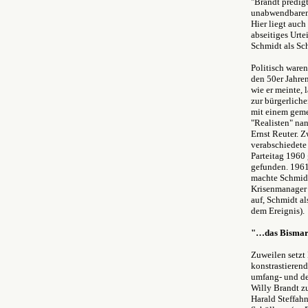
"Brandt predigt
unabwendbaren 
Hier liegt auch
abseitiges Urte
Schmidt als Sc
Politisch waren
den 50er Jahre
wie er meinte,
zur bürgerliche
mit einem geme
"Realisten" nan
Ernst Reuter. 
verabschiedete 
Parteitag 1960 
gefunden. 1961
machte Schmidt 
Krisenmanager 
auf, Schmidt a
dem Ereigni
"…das Bismar
Zuweilen setzt
konstrastierend
umfang- und det
Willy Brandt z
Harald Steffah