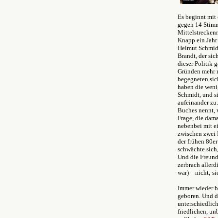
Es beginnt mit
gegen 14 Stim
Mittelstreckenr
Knapp ein Jahr
Helmut Schmidt
Brandt, der sic
dieser Politik 
Gründen mehr m
begegneten sic
haben die weni
Schmidt, und si
aufeinander zu.
Buches nennt, w
Frage, die dam
nebenbei mit e
zwischen zwei P
der frühen 80e
schwächte sich,
Und die Freund
zerbrach allerd
war) – nicht; s
Immer wieder be
geboren. Und d
unterschiedlic
friedlichen, u