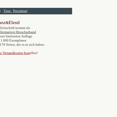
me
Töne
Preisrätsel
anz
Elend
&
Zeitschrift kommt als
ßformatiger Broschurband
iner limitierten Auflage
 1.000 Exemplaren
176 Seiten, die es in sich haben.
e Versandkosten best
ellen!