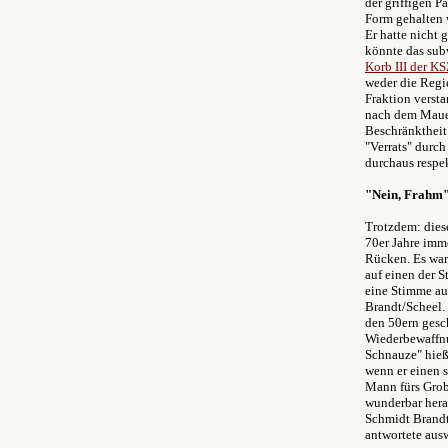
der griffigen P
Form gehalten w
Er hatte nicht
könnte das sub
Korb III der K
weder die Regi
Fraktion versta
nach dem Mauerf
Beschränktheit
"Verrats" durc
durchaus respek
"Nein, Frahm
Trotzdem: dies
70er Jahre imme
Rücken. Es war 
auf einen der S
eine Stimme au
Brandt/Scheel. 
den 50ern gesch
Wiederbewaffnu
Schnauze" hieß
wenn er einen 
Mann fürs Grob
wunderbar herau
Schmidt Brandt
antwortete ausw