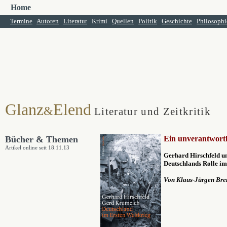
Home
Termine
Autoren
Literatur
Krimi
Quellen
Politik
Geschichte
Philosophi
Glanz
Elend
&
Literatur und Zeitkritik
Bücher & Themen
Ein unverantwortl
Artikel online seit 18.11.13
Gerhard Hirschfeld
u
Deutschlands Rolle im
Von Klaus-Jürgen Br