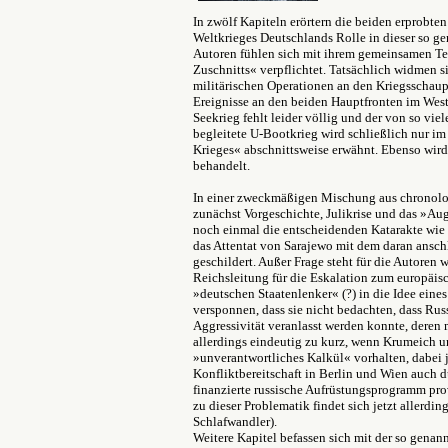
In zwölf Kapiteln erörtern die beiden erprobte
Weltkrieges Deutschlands Rolle in dieser so g
Autoren fühlen sich mit ihrem gemeinsamen Tex
Zuschnitts« verpflichtet. Tatsächlich widmen s
militärischen Operationen an den Kriegsschaupl
Ereignisse an den beiden Hauptfronten im West
Seekrieg fehlt leider völlig und der von so vie
begleitete U-Bootkrieg wird schließlich nur i
Krieges« abschnittsweise erwähnt. Ebenso wird
behandelt.
In einer zweckmäßigen Mischung aus chronolo
zunächst Vorgeschichte, Julikrise und das »A
noch einmal die entscheidenden Katarakte wie 
das Attentat von Sarajewo mit dem daran ansc
geschildert. Außer Frage steht für die Autoren 
Reichsleitung für die Eskalation zum europäisc
»deutschen Staatenlenker« (?) in die Idee ein
versponnen, dass sie nicht bedachten, dass Russ
Aggressivität veranlasst werden konnte, deren m
allerdings eindeutig zu kurz, wenn Krumeich u
»unverantwortliches Kalkül« vorhalten, dabei 
Konfliktbereitschaft in Berlin und Wien auch 
finanzierte russische Aufrüstungsprogramm pr
zu dieser Problematik findet sich jetzt allerdin
Schlafwandler).
Weitere Kapitel befassen sich mit der so genann