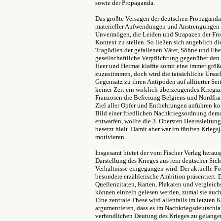
sowie der Propaganda.
Das größte Versagen der deutschen Propaganda s
materieller Aufwendungen und Anstrengungen 
Unvermögen, die Leiden und Strapazen der Fro
Kontext zu stellen. So ließen sich angeblich d
Tragödien der gefallenen Väter, Söhne und Ehem
gesellschaftliche Verpflichtung gegenüber den
Heer und Heimat klaffte somit eine immer größ
zuzustimmen, doch wird die tatsächliche Ursac
Gegensatz zu ihren Antipoden auf alliierter Se
keiner Zeit ein wirklich überzeugendes Krieg
Franzosen die Befreiung Belgiens und Nordfra
Ziel aller Opfer und Entbehrungen anführen ko
Bild einer friedlichen Nachkriegsordnung demo
entwarfen, wollte die 3. Obersten Heeresleitung 
besetzt hielt. Damit aber war im fünften Krieg
motivieren.
Insgesamt bietet der vom Fischer Verlag heraus
Darstellung des Krieges aus rein deutscher Sicht
Verhältnisse eingegangen wird. Der aktuelle 
besondere erzählerische Ambition präsentiert. 
Quellenzitaten, Karten, Plakaten und vergleic
können einzeln gelesen werden, zumal sie auch
Eine zentrale These wird allenfalls im letzten 
argumentieren, dass es im Nachkriegsdeutschl
verbindlichen Deutung des Krieges zu gelangen