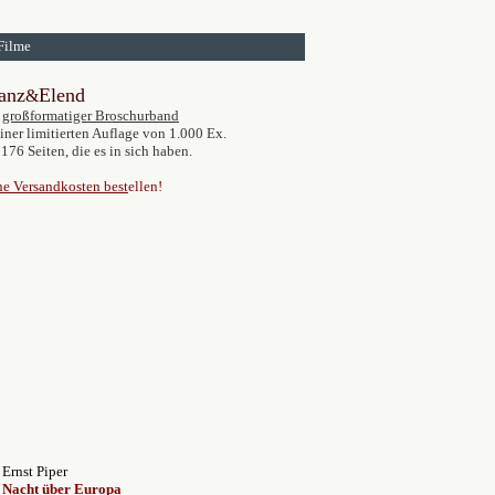
Filme
anz
Elend
&
großformatiger Broschurband
einer limitierten Auflage von 1.000 Ex.
 176 Seiten, die es in sich haben.
e Versandkosten best
ellen!
Ernst Piper
Nacht über Europa