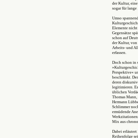
der Kultur, ein
sogar für lange
Umso spannender
Kulturgeschicht
Elemente nicht 
Gegensätze spät
schon auf Deut
der Kultur, von
Arbeits- und Al
erfassen.
Doch schon in s
»Kulturgeschich
Perspektive« un
beschränkt. De
deren diskursi
legitimieren. E
üblichen Verdä
Thomas Mann, di
Hermann Lübbe 
Schlimmer noch:
ermüdende Anei
Werkzitationen,
Mix aus chrono
Dabei erläuter
Reihenfolge sei