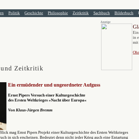
en
Politik
Geschichte
Philosophie
Zeitkritik
Sachbuch
Bilderbuch
Anzeige
Gl
Ein
in 
mit
Ohn
 und Zeitkritik
Ein ermüdender und ungeordneter Aufguss
Ernst Pipers Versuch einer Kulturgeschichte
des Ersten Weltkrieges »Nacht über Europa«
Von Klaus-Jürgen Bremm
Blick mag Ernst Pipers Projekt einer Kulturgeschichte des Ersten Weltkrieges
ruch in sich erscheinen. Bedeutet denn nicht jeder Krieg auch eine Entartung