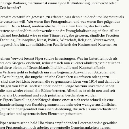
e blutige Barbarei, die zunächst einmal jede Kulturleistung unterbricht oder
 Zeit beendet?
 wäre es natürlich gewesen, zu erfahren, was denn nun der Autor überhaupt als
e verstehen will. Wer waren ihre Protagonisten und was waren ihre prägenden
nur in Deutschland, sondern überhaupt in einem Europa, das trotz aller
estens seit der Jahrhundertwende eine Art Protoglobalisierung erlebte. Allein
schland beschränkt wäre es eine Titanenaufgabe gewesen, sämtliche Facetten
 Dichtung, Philosophie, Kunst, Politik, Wirtschaft, Religion, Vereinswesen,
ltagswelt bis hin zur militärischen Parallelwelt der Kasinos und Kasernen zu
einem Vorwort bremst Piper solche Erwartungen. Was im Untertitel noch als
te des Krieges« erscheint, reduziert sich nun zu einer »kulturgeschichtlichen
d diese bleibt auf Deutschlands Intellektuelle und Kunstschaffende
m Verfasser geht es lediglich um eine begrenzte Auswahl von Akteuren und
ve Bemühungen, das ungeheuerliche Geschehen zu erfassen oder gar zu
s sind also bei Licht besehen, die so genannten Ideen von 1914 und damit die
chtigen von Ernst Troeltsch über Johann Plenge bis zum unvermeidlichen
e nun wieder einmal die Bühne betreten. Alles dies ist nicht neu und seit
bereits Dutzendmal und auch pointierter beschrieben worden.
 Pipers Darstellung der Kriegsdiskurse erweist sich recht schnell als eine
nanderreihung von Kurzbiogrammen mit mehr oder weniger ausführlichen
 nur scheinbar geordnet von einer Gliederung, die sich als unentschiedener
logischen und systematischen Elementen präsentiert.
t Piper seinem schon bald Überdruss empfindenden Leser weder die gewählte
ner Protagonisten noch arbeitet er eventuelle Gemeinsamkeiten heraus.