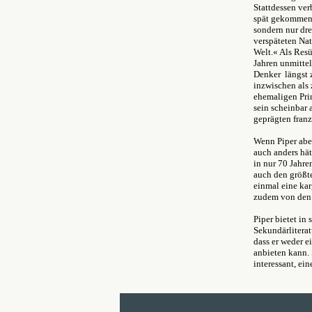
Stattdessen ver
spät gekommene
sondern nur dre
verspäteten Nat
Welt.« Als Resü
Jahren unmitte
Denker längst 
inzwischen als 
ehemaligen Prim
sein scheinbar
geprägten franz
Wenn Piper abe
auch anders hät
in nur 70 Jahre
auch den größte
einmal eine ka
zudem von den n
Piper bietet in
Sekundärliterat
dass er weder e
anbieten kann. 
interessant, ei