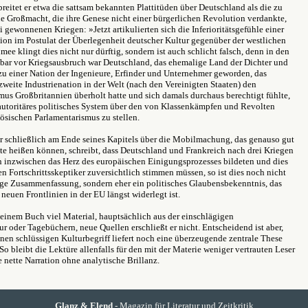
breitet er etwa die sattsam bekannten Plattitüden über Deutschland als die zu
 Großmacht, die ihre Genese nicht einer bürgerlichen Revolution verdankte,
i gewonnenen Kriegen: »Jetzt artikulierten sich die Inferioritätsgefühle einer
ion im Postulat der Überlegenheit deutscher Kultur gegenüber der westlichen
mee klingt dies nicht nur dürftig, sondern ist auch schlicht falsch, denn in den
lbar vor Kriegsausbruch war Deutschland, das ehemalige Land der Dichter und
zu einer Nation der Ingenieure, Erfinder und Unternehmer geworden, das
zweite Industrienation in der Welt (nach den Vereinigten Staaten) den
us Großbritannien überholt hatte und sich damals durchaus berechtigt fühlte,
 autoritäres politisches System über den von Klassenkämpfen und Revolten
ösischen Parlamentarismus zu stellen.
r schließlich am Ende seines Kapitels über die Mobilmachung, das genauso gut
te heißen können, schreibt, dass Deutschland und Frankreich nach drei Kriegen
n inzwischen das Herz des europäischen Einigungsprozesses bildeten und dies
n Fortschrittsskeptiker zuversichtlich stimmen müssen, so ist dies noch nicht
rge Zusammenfassung, sondern eher ein politisches Glaubensbekenntnis, das
euen Frontlinien in der EU längst widerlegt ist.
 seinem Buch viel Material, hauptsächlich aus der einschlägigen
ur oder Tagebüchern, neue Quellen erschließt er nicht. Entscheidend ist aber,
inen schlüssigen Kulturbegriff liefert noch eine überzeugende zentrale These
So bleibt die Lektüre allenfalls für den mit der Materie weniger vertrauten Leser
ne nette Narration ohne analytische Brillanz.
Glanz & Elend
- Magazin für Literatur und Zeitkritik