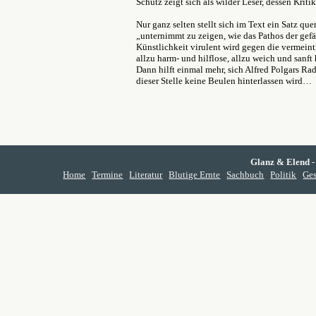
Schütz zeigt sich als wilder Leser, dessen Krit
Nur ganz selten stellt sich im Text ein Satz que
„unternimmt zu zeigen, wie das Pathos der gefä
Künstlichkeit virulent wird gegen die vermeint
allzu harm- und hilflose, allzu weich und sanft
Dann hilft einmal mehr, sich Alfred Polgars Rad
dieser Stelle keine Beulen hinterlassen wird…
Glanz & Elend
-
Home
Termine
Literatur
Blutige Ernte
Sachbuch
Politik
Ges