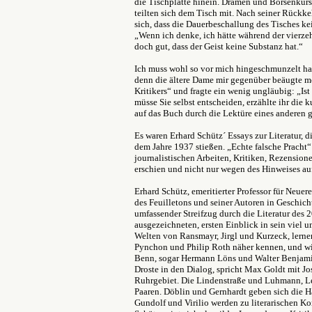
die Tischplatte hinein. Dramen und Börsenkur
teilten sich dem Tisch mit. Nach seiner Rückk
sich, dass die Dauerbeschallung des Tisches kei
„Wenn ich denke, ich hätte während der vierze
doch gut, dass der Geist keine Substanz hat.“
Ich muss wohl so vor mich hingeschmunzelt hab
denn die ältere Dame mir gegenüber beäugte 
Kritikers“ und fragte ein wenig ungläubig: „Ist 
müsse Sie selbst entscheiden, erzählte ihr die 
auf das Buch durch die Lektüre eines anderen 
Es waren Erhard Schütz´ Essays zur Literatur, 
dem Jahre 1937 stießen. „Echte falsche Pracht
journalistischen Arbeiten, Kritiken, Rezension
erschien und nicht nur wegen des Hinweises auf
Erhard Schütz, emeritierter Professor für Neuere
des Feuilletons und seiner Autoren in Geschic
umfassender Streifzug durch die Literatur des 2
ausgezeichneten, ersten Einblick in sein viel u
Welten von Ransmayr, Jirgl und Kurzeck, lerne
Pynchon und Philip Roth näher kennen, und wir
Benn, sogar Hermann Löns und Walter Benjamin.
Droste in den Dialog, spricht Max Goldt mit J
Ruhrgebiet. Die Lindenstraße und Luhmann, L
Paaren. Döblin und Gernhardt geben sich die
Gundolf und Virilio werden zu literarischen K