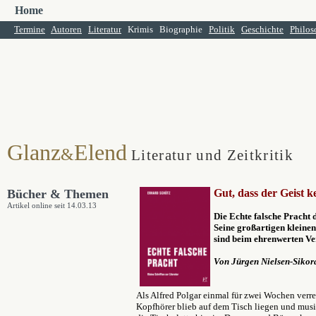
Home
Termine
Autoren
Literatur
Krimis
Biographie
Politik
Geschichte
Philos
Glanz
Elend
&
Literatur und Zeitkritik
Bücher & Themen
Gut, dass der Geist k
Artikel online seit 14.03.13
Die Echte falsche Pracht 
Seine großartigen kleinen
sind beim ehrenwerten Ve
Von Jürgen Nielsen-Sikor
Als Alfred Polgar einmal für zwei Wochen verrei
Kopfhörer blieb auf dem Tisch liegen und musiz