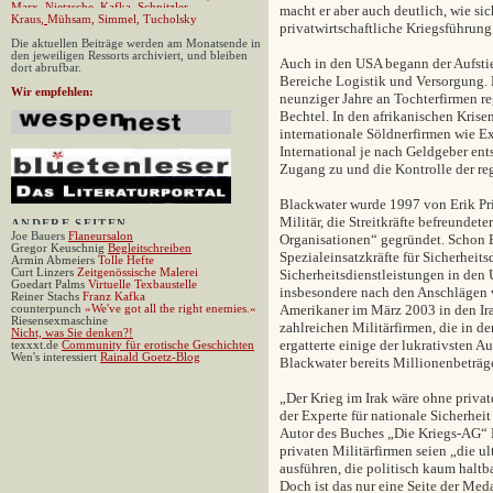
Marx
,
Nietzsche,
Kafka,
Schnitzler
,
macht er aber auch deutlich, wie sic
Kraus
,
Mühsam
,
Simmel
,
Tucholsky
privatwirtschaftliche Kriegsführung
Die aktuellen Beiträge werden am Monatsende in
den jeweiligen Ressorts archiviert, und bleiben
Auch in den USA begann der Aufstie
dort abrufbar.
Bereiche Logistik und Versorgung.
Wir empfehlen:
neunziger Jahre an Tochterfirmen r
Bechtel. In den afrikanischen Krise
internationale Söldnerfirmen wie 
International je nach Geldgeber ent
Zugang zu und die Kontrolle der re
Blackwater wurde 1997 von Erik Pr
Militär, die Streitkräfte befreundet
ANDERE
SEITEN
Joe Bauers
Flaneursalon
Organisationen“ gegründet. Schon 
Gregor Keuschnig
Begleitschreiben
Spezialeinsatzkräfte für Sicherheits
Armin Abmeiers
Tolle Hefte
Curt Linzers
Zeitgenössische Malerei
Sicherheitsdienstleistungen in den 
Goedart Palms
Virtuelle Texbaustelle
insbesondere nach den Anschlägen 
Reiner Stachs
Franz Kafka
Amerikaner im März 2003 in den Ira
counterpunch
»
We've got all the right enemies.«
Riesensexmaschine
zahlreichen Militärfirmen, die in d
Nicht, was Sie denken?!
ergatterte einige der lukrativsten A
texxxt.de
Community für erotische Geschichten
Wen's interessiert
Rainald Goetz-Blog
Blackwater bereits Millionenbeträge
„Der Krieg im Irak wäre ohne privat
der Experte für nationale Sicherhei
Autor des Buches „Die Kriegs-AG“ P
privaten Militärfirmen seien „die ul
ausführen, die politisch kaum haltba
Doch ist das nur eine Seite der Med