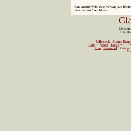
Eine ausführliche Besprechung des Buche
„Die Gazette“ nachlesen.
G
l
Magazin 
© by Her
Belletristik
Blutige Ernte
Politik
Kunst
Tonträger
Vid
Film
Preisrätsel
Verlage
Me