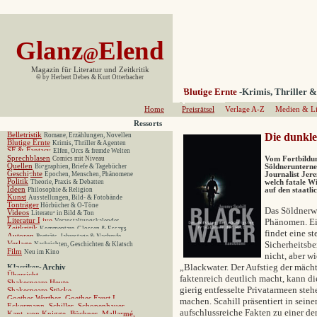
Glanz
Elend
@
Magazin für Literatur und Zeitkritik
©
by Herbert Debes & Kurt Otterbacher
Blutige Ernte
-Krimis, Thriller 
Home
Preisrätsel
Verlage A-Z
Medien & Li
Ressorts
Belletristik
Die dunkle
Romane, Erzählungen, Novellen
Blutige Ernte
Krimis, Thriller & Agenten
SF & Fantasy
Elfen, Orcs & fremde Welten
Sprechblasen
Comics mit Niveau
Vom Fortbildun
Quellen
Biographien, Briefe & Tagebücher
Söldnerunterne
Geschichte
Epochen, Menschen, Phänomene
Journalist Jer
Politik
Theorie, Praxis & Debatten
welch fatale Wi
Ideen
Philosophie & Religion
auf den staatli
Kunst
Ausstellungen, Bild- & Fotobände
Tonträger
Hörbücher & O-Töne
Das Söldnerw
Videos
Literatur in Bild & Ton
Literatur Live
Phänomen. Ei
Veranstaltungskalender
Zeitkritik
Kommentare, Glossen & Essays
findet eine st
Autoren
Porträts, Jahrestage & Nachrufe
Sicherheitsbe
Verlage
Nachrichten, Geschichten & Klatsch
Film
Neu im Kino
nicht, aber w
„Blackwater. Der Aufstieg der mäch
Klassiker
-
Archiv
Übersicht
faktenreich deutlich macht, kann di
Shakespeare Heute
gierig entfesselte Privatarmeen steh
Shakespeare Stücke
Goethes Werther,
Goethes Faust I,
machen. Scahill präsentiert in sei
Eckermann,
Schiller,
Schopenhauer,
aufschlussreiche Fakten zu einer de
Kant,
von Knigge,
Büchner,
Mallarmé,