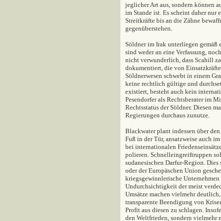
jeglicher Art aus, sondern können a
im Stande ist. Es scheint daher nur 
Streitkräfte bis an die Zähne bewa
gegenüberstehen.
Söldner im Irak unterliegen gemäß e
sind weder an eine Verfassung, noch
nicht verwunderlich, dass Scahill 
dokumentiert, die von Einsatzkräft
Söldnerwesen schwebt in einem Grau
keine rechtlich gültige und durchset
existiert, besteht auch kein intern
Pesendorfer als Rechtsberater im M
Rechtsstatus der Söldner. Diesen ma
Regierungen durchaus zunutze.
Blackwater plant indessen über den
Fuß in der Tür, ansatzweise auch im
bei internationalen Friedenseinsätz
polieren. Schnelleingreiftruppen sol
sudanesischen Darfur-Region. Dies s
oder der Europäschen Union gescheh
kriegsgewinnlerische Unternehmen n
Undurchsichtigkeit der meist verde
Umsätze machen vielmehr deutlich,
transparente Beendigung von Krise
Profit aus diesen zu schlagen. Inso
den Weltfrieden, sondern vielmehr 