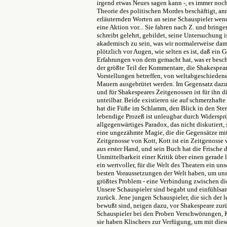
irgend etwas Neues sagen kann -, es immer noch 
Theorie des politischen
Mordes beschäftigt, an
erläuternden Worten an seine Schauspieler wen
eine Aktion vor... Sie fahren nach Z. und bring
schreibt gelehrt,
gebildet, seine Untersuchung is
akademisch zu sein, was wir normalerweise dami
plötzlich vor Augen, wie selten es ist, daß ein 
Erfahrungen von dem gemacht hat, was er besch
der größte Teil der Kommentare, die Shakespea
Vorstellungen betreffen, von weltabgeschieden
Mauern ausgebrütet werden.
Im Gegensatz dazu 
und für Shakespeares Zeitgenossen ist für ihn d
unteilbar. Beide existieren sie auf schmerzhaft
hat die Füße im Schlamm,
den Blick in den Ste
lebendige Prozeß ist unleugbar durch Widerspr
allgegenwärtiges Paradox, das nicht diskutiert
eine ungezähmte Magie, die die Gegensätze mit
Zeitgenosse von Kott, Kott ist ein Zeitgenosse 
aus erster Hand, und sein Buch hat die Frische
Unmittelbarkeit einer Kritik über einen gerade 
ein wertvoller, für die Welt des Theaters ein un
besten Voraussetzungen der Welt haben, um unse
größtes Problem - eine Verbindung zwischen d
Unsere Schauspieler sind begabt und einfühlsa
zurück. Jene jungen Schauspieler, die sich de
bewußt sind, neigen dazu, vor Shakespeare zurü
Schauspieler bei den Proben Verschwörungen, 
sie haben Klischees zur Verfügung, um mit diesen