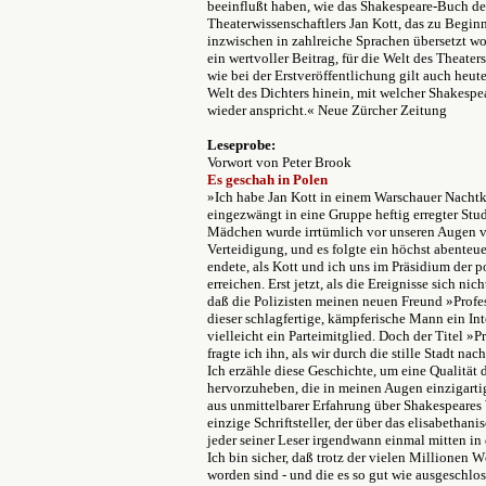
beeinflußt haben, wie das Shakespeare-Buch d
Theaterwissenschaftlers Jan Kott, das zu Beginn
inzwischen in zahlreiche Sprachen übersetzt word
ein wertvoller Beitrag, für die Welt des Theater
wie bei der Erstveröffentlichung gilt auch heute
Welt des Dichters hinein, mit welcher Shakesp
wieder anspricht.« Neue Zürcher Zeitung
Leseprobe:
Vorwort von Peter Brook
Es geschah in Polen
»Ich habe Jan Kott in einem Warschauer Nacht
eingezwängt in eine Gruppe heftig erregter Stu
Mädchen wurde irrtümlich vor unseren Augen verh
Verteidigung, und es folgte ein höchst abenteu
endete, als Kott und ich uns im Präsidium der p
erreichen. Erst jetzt, als die Ereignisse sich ni
daß die Polizisten meinen neuen Freund »Profes
dieser schlagfertige, kämpferische Mann ein Intell
vielleicht
ein Parteimitglied. Doch der Titel »P
fragte ich ihn, als wir durch die stille Stadt na
Ich erzähle diese Geschichte, um eine Qualität
hervorzuheben, die in meinen Augen einzigartig
aus unmittelbarer Erfahrung über Shakespeares W
einzige Schriftsteller, der über das elisabetha
jeder seiner Leser irgendwann einmal mitten in
Ich bin sicher, daß trotz der vielen Millionen 
worden sind - und die es so gut wie ausgeschlo