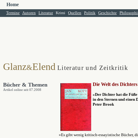
Home
Termine
Autoren
Literatur
Krimi
Quellen
Politik
Geschichte
Philosophi
Glanz
Elend
&
Literatur und Zeitkritik
Bücher & Themen
Die Welt des Dichters
Artikel online seit 07.2008
»Der Dichter hat die Füß
in den Sternen und einen 
Peter Brook
»Es gibt wenig kritisch-essayistische Bücher, d