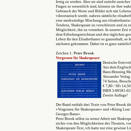
fertig zu werden. Aber sie sind zutiefst unsiche
Fragen so wesentlich sind, können sie ihre wa
Gebrauch
der Worte und Bilder sich mit Lebens
viktorianisch wurde, nahezu sämtliche elisabet
eine merkwürdige Mischung aus elisabethanisch
Tendenz, Shakespeare zu verschleiern und zu ro
Möglichkeit, ihn zu verstehen. In unserer Zeit i
dem Erfindungsreichtum und den täglichen gese
Leben für den Elisabethaner so grauenhaft, so 
nächsten gekommen. Daher ist es ganz natürlic
Zeichen 1:
Peter Brook
Vergessen Sie Shakespeare
Deutsche Erstver
Aus dem Englisch
Hans-Henning M
Alexander Verlag
74 Seiten, Brosch
€ 7,80 / SFr 14,50
ISBN 3-89581-0
Zweite Auflage!
Der Band enthält drei Texte von Peter Brook ü
»Vergessen Sie Shakespeare« und »König Lear: 
Georges Banu«.
Peter Brook selbst zu seiner Arbeit mit Shakesp
nichts von den Möglichkeiten des Theaters, vo
Shakespeare-Text, ich hatte nur eine gewisse L