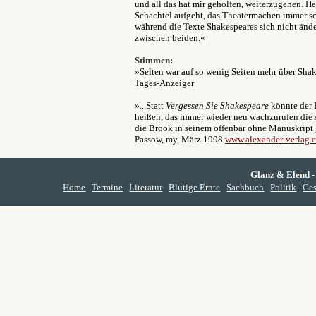
und all das hat mir geholfen, weiterzugehen. Heu
Schachtel aufgeht, das Theatermachen immer sch
während die Texte Shakespeares sich nicht ände
zwischen beiden.«
Stimmen:
»Selten war auf so wenig Seiten mehr über Shak
Tages-Anzeiger
»...Statt
Vergessen Sie Shakespeare
könnte der
heißen, das immer wieder neu wachzurufen die Au
die Brook in seinem offenbar ohne Manuskript 
Passow, my, März 1998
www.alexander-verlag.
Glanz & Elend
-
Home
Termine
Literatur
Blutige Ernte
Sachbuch
Politik
Ges