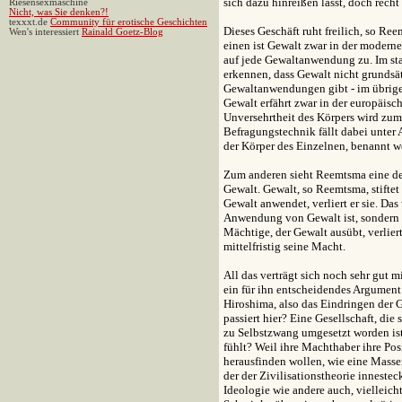
sich dazu hinreißen lässt, doch rech
Riesensexmaschine
Nicht, was Sie denken?!
texxxt.de
Community für erotische Geschichten
Dieses Geschäft ruht freilich, so Re
Wen's interessiert
Rainald Goetz-Blog
einen ist Gewalt zwar in der modernen
auf jede Gewaltanwendung zu. Im st
erkennen, dass Gewalt nicht grundsät
Gewaltanwendungen gibt - im übrigen
Gewalt erfährt zwar in der europäis
Unversehrtheit des Körpers wird zum 
Befragungstechnik fällt dabei unter
der Körper des Einzelnen, benannt wo
Zum anderen sieht Reemtsma eine de
Gewalt. Gewalt, so Reemtsma, stifte
Gewalt anwendet, verliert er sie. Da
Anwendung von Gewalt ist, sondern 
Mächtige, der Gewalt ausübt, verlie
mittelfristig seine Macht.
All das verträgt sich noch sehr gut m
ein für ihn entscheidendes Argument
Hiroshima, also das Eindringen der G
passiert hier? Eine Gesellschaft, die
zu Selbstzwang umgesetzt worden ist,
fühlt? Weil ihre Machthaber ihre Pos
herausfinden wollen, wie eine Mass
der der Zivilisationstheorie innesteck
Ideologie wie andere auch, vielleich