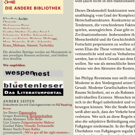
wird (auch nicht in den traditionalen
Dieses Denkmodell funktioniert weni
unabhängig vom Grad der Komplexität
Klassiker
-
Archiv
Herrschaftsstrukturen. Konkurrenz u
Übersicht
Tendenzen, die verschiedenen Faktore
Shakespeare Heute
Shakespeare Stücke
spielen, auszugleichen. Zwar gibt e
Goethes Werther,
Goethes Faust I,
Zivilisationstheorie. Insbesondere i
Eckermann,
Schiller,
Schopenhauer,
Kant,
von Knigge,
Büchner,
Mallarmé,
Menschenbild und ihr Geschichtsbild,
Marx
,
Nietzsche,
Kafka,
Schnitzler
,
Fortschritt perpetuieren zu wollen sc
Kraus
,
Mühsam
,
Simmel
,
Tucholsky
wenn Elias die These vertreten hat, d
Die aktuellen Beiträge werden am Monatsende in
verinnerlicht wird und zu Verhaltens
den jeweiligen Ressorts archiviert, und bleiben
werden, hat er doch Gewalt aus dem 
dort abrufbar.
wollen. Sie war als menschliche Int
Wir empfehlen:
ebenso wie den Akteuren die Kosten, 
Jan Philipp Reemtsma nun stellt eine
Moderne in den Vordergrund seiner U
Gewalt. Moderne Gesellschaften biet
Raums Sicherheit, sei es als Rahmen f
individuellen Existenz. Menschen in
ANDERE
SEITEN
sich in der Regel unbehindert und v
Diskutieren Sie mit Gleichgesinnten im
FAZ Reading
bewegen können. Wer die Straße betri
Room
weiß aber auch, dass der Verkehr bes
Joe Bauers
Flaneursalon
Gregor Keuschnig
Begleitschreiben
verletzen. Wer sich an diese Regeln
Armin Abmeiers
Tolle Hefte
also die subjektive Befriedigung ein
Curt Linzers
Zeitgenössische Malerei
Fußgänger niedermacht. In der Regel w
Goedart Palms
Virtuelle Texbaustelle
Reiner Stachs
Franz Kafka
Überfahren von Fußgängern regulär ke
counterpunch
»
We've got all the right enemies.«