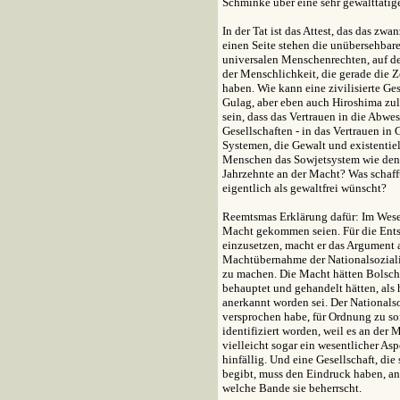
Schminke über eine sehr gewalttätig
In der Tat ist das Attest, das das zwa
einen Seite stehen die unübersehbar
universalen Menschenrechten, auf de
der Menschlichkeit, die gerade die Z
haben. Wie kann eine zivilisierte Ge
Gulag, aber eben auch Hiroshima zu
sein, dass das Vertrauen in die Abw
Gesellschaften - in das Vertrauen in
Systemen, die Gewalt und existentiel
Menschen das Sowjetsystem wie den 
Jahrzehnte an der Macht? Was schafft 
eigentlich als gewaltfrei wünscht?
Reemtsmas Erklärung dafür: Im Wesen
Macht gekommen seien. Für die Ent
einzusetzen, macht er das Argument al
Machtübernahme der Nationalsozialis
zu machen. Die Macht hätten Bolsch
behauptet und gehandelt hätten, als h
anerkannt worden sei. Der Nationals
versprochen habe, für Ordnung zu s
identifiziert worden, weil es an der M
vielleicht sogar ein wesentlicher As
hinfällig. Und eine Gesellschaft, die
begibt, muss den Eindruck haben, ande
welche Bande sie beherrscht.