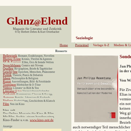
Glanz
Elend
@
Magazin für Literatur und Zeitkritik
©
by Herbert Debes & Kurt Otterbacher
Soziologie
Home
Preisrätsel
Verlage A-Z
Medien & Li
Ressorts
Belletristik
Sond
Romane, Erzählungen, Novellen
Blutige Ernte
Krimis, Thriller & Agenten
SF & Fantasy
Elfen, Orcs & fremde Welten
Sprechblasen
Comics mit Niveau
Jan Ph
Quellen
Biographien, Briefe & Tagebücher
in der
Geschichte
Epochen, Menschen, Phänomene
Politik
Theorie, Praxis & Debatten
Ideen
Philosophie & Religion
Von Wa
Kunst
Ausstellungen, Bild- & Fotobände
Tonträger
Hörbücher & O-Töne
Videos
Literatur in Bild & Ton
Für Ziv
Literatur Live
Veranstaltungskalender
Elias i
Zeitkritik
Kommentare, Glossen & Essays
Autoren
Porträts, Jahrestage & Nachrufe
vermied
Verlage
Nachrichten, Geschichten & Klatsch
ein no
Film
Neu im Kino
keinen
kino-zeit
Weg gi
Das Online-Magazin für Kino & Film
Mit Film-Archiv, einem bundesweiten
innerh
Kino-Finder u.v.m.
www.kino-zeit.de
Beziehu
Anzeige
auch notwendiger Teil menschlicher 