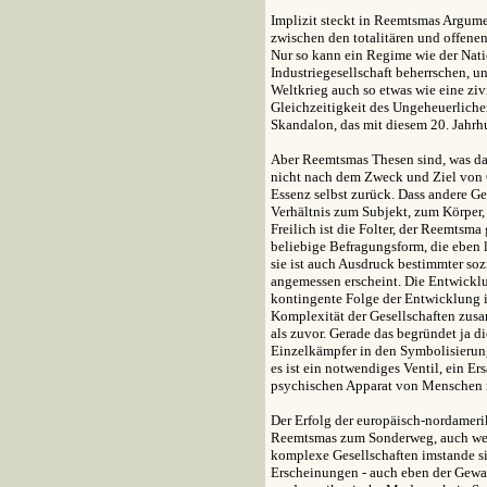
Implizit steckt in Reemtsmas Argumen
zwischen den totalitären und offenen
Nur so kann ein Regime wie der Nati
Industriegesellschaft beherrschen,
Weltkrieg auch so etwas wie eine ziv
Gleichzeitigkeit des Ungeheuerlichen
Skandalon, das mit diesem 20. Jahrh
Aber Reemtsmas Thesen sind, was das 
nicht nach dem Zweck und Ziel von Gew
Essenz selbst zurück. Dass andere Ge
Verhältnis zum Subjekt, zum Körper,
Freilich ist die Folter, der Reemtsma
beliebige Befragungsform, die eben l
sie ist auch Ausdruck bestimmter sozi
angemessen erscheint. Die Entwicklu
kontingente Folge der Entwicklung 
Komplexität der Gesellschaften zusa
als zuvor. Gerade das begründet ja d
Einzelkämpfer in den Symbolisierung
es ist ein notwendiges Ventil, ein E
psychischen Apparat von Menschen 
Der Erfolg der europäisch-nordamer
Reemtsmas zum Sonderweg, auch wenn
komplexe Gesellschaften imstande si
Erscheinungen - auch eben der Gewalt