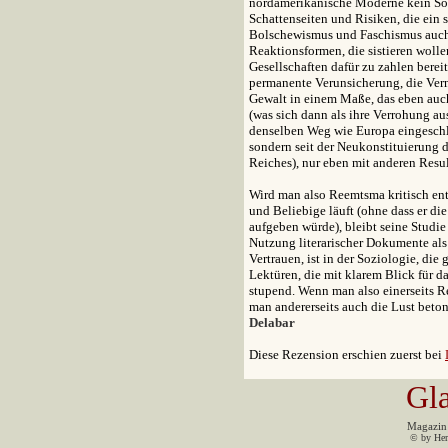
nordamerikanische Moderne kein Sonde
Schattenseiten und Risiken, die ein 
Bolschewismus und Faschismus auch 
Reaktionsformen, die sistieren wolle
Gesellschaften dafür zu zahlen berei
permanente Verunsicherung, die Ver
Gewalt in einem Maße, das eben auc
(was sich dann als ihre Verrohung au
denselben Weg wie Europa eingeschla
sondern seit der Neukonstituierung 
Reiches), nur eben mit anderen Resul
Wird man also Reemtsma kritisch ent
und Beliebige läuft (ohne dass er di
aufgeben würde), bleibt seine Studi
Nutzung literarischer Dokumente als 
Vertrauen, ist in der Soziologie, die
Lektüren, die mit klarem Blick für d
stupend. Wenn man also einerseits R
man andererseits auch die Lust beton
Delabar
Diese Rezension erschien zuerst bei
G
l
Magazin 
© by Her