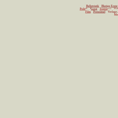
Belletristik
Blutige Ernte
Politik
Kunst
Tonträger
Vid
Film
Preisrätsel
Verlage
Me