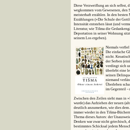
Diese Verzweiflung an sich selbst, 
wegkommen vom Gewesenen, den Sog
meisterhaft erzählen. In den beste
Erzählungen (
»
Die Schule der Gottl
Intensität entstehen lässt (und verm
Literatur, wie Tišma die Gedankeng
Deportation in seiner Wohnung sitzt
seinem Los ergeben).
Niemals verfiel
Die einfache G
nicht. Kroatisc
der Serben (ei
verdingt sich u
überlebt eine l
seinen Delinqu
niemand verläss
Überleben schaf
im Gegenteil - 
Zwischen den Zeilen sieht man in
»
wurde) das Aufziehen der neuen (al
deutlich anzumerken, wie dies dem
immer wieder in den Tišma-Büchern 
Thema dieses Autors: der Unausweic
Denken war zwar nicht griechisch, d.
bestimmtes Schicksal jedem Mensc