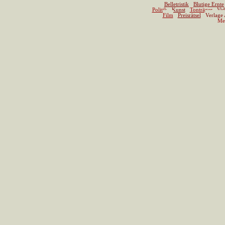
Belletristik
Blutige Ernte
Politik
Kunst
Tonträger
Vid
Film
Preisrätsel
Verlage
Me