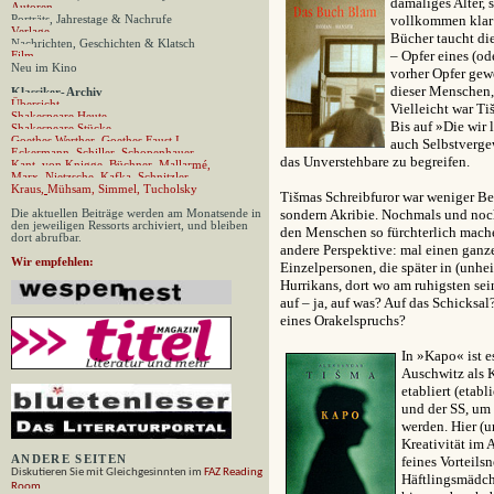
damaliges Alter, 
Autoren
vollkommen klar: 
Porträts, Jahrestage & Nachrufe
Verlage
Bücher taucht di
Nachrichten, Geschichten & Klatsch
– Opfer eines (od
Film
Neu im Kino
vorher Opfer gew
dieser Menschen,
Klassiker
-
Archiv
Übersicht
Vielleicht war Ti
Shakespeare Heute
Bis auf
»
Die wir 
Shakespeare Stücke
Goethes Werther,
Goethes Faust I,
auch Selbstverge
Eckermann,
Schiller,
Schopenhauer,
das Unverstehbare zu begreifen.
Kant,
von Knigge,
Büchner,
Mallarmé,
Marx
,
Nietzsche,
Kafka,
Schnitzler
,
Kraus
,
Mühsam
,
Simmel
,
Tucholsky
Tišmas Schreibfuror war weniger Bes
sondern Akribie. Nochmals und noch
Die aktuellen Beiträge werden am Monatsende in
den jeweiligen Ressorts archiviert, und bleiben
den Menschen so fürchterlich mache
dort abrufbar.
andere Perspektive: mal einen ganz
Wir empfehlen:
Einzelpersonen, die später in (unhe
Hurrikans, dort wo am ruhigsten sei
auf – ja, auf was? Auf das Schicksal
eines Orakelspruchs?
In
»
Kapo
«
ist 
Auschwitz als 
etabliert (etab
und der SS, um 
werden. Hier (u
Kreativität im
ANDERE
SEITEN
feines Vorteils
Diskutieren Sie mit Gleichgesinnten im
FAZ Reading
Häftlingsmädch
Room