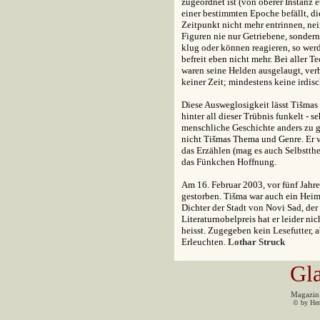
zugeordnet ist (von oberer Instanz 
einer bestimmten Epoche befällt, 
Zeitpunkt nicht mehr entrinnen, nein
Figuren nie nur Getriebene, sonder
klug oder können reagieren, so werd
befreit eben nicht mehr. Bei aller 
waren seine Helden ausgelaugt, verbi
keiner Zeit; mindestens keine irdis
Diese Ausweglosigkeit lässt Tišmas 
hinter all dieser Trübnis funkelt - 
menschliche Geschichte anders zu ge
nicht Tišmas Thema und Genre. Er ve
das Erzählen (mag es auch Selbstthe
das Fünkchen Hoffnung.
Am 16. Februar 2003, vor fünf Jahre
gestorben. Tišma war auch ein Heimat
Dichter der Stadt von Novi Sad, de
Literaturnobelpreis hat er leider n
heisst. Zugegeben kein Lesefutter, a
Erleuchten.
Lothar Struck
G
l
Magazin 
© by Her