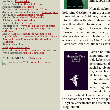
hinzugeben ha
Joe Bauers
Flaneursalon
Gregor Keuschnig
Begleitschreiben
Armin Abmeiers
Tolle Hefte
Niemals richtet
Bücher-Wiki
Literaturportal von Jokers
holt seine Geschichte ein, als er ei
deutsches literatur archiv marbach
Literaturportal
Curt Linzers
Zeitgenössische Malerei
Namen einer der Mädchen, die er da
Goedart Palms
Virtuelle Texbaustelle
lässt ihn dieses Handeln, jahrzehnt
Alf Poier
Genie & Wahnsinn
Reiner Stachs
Franz Kafka
jetzt Jäger, die ihn heute, vierzig 
counterpunch
»
We've got all the right enemies.«
Gefühlte bringt er in Bezug auf das 
telepolis
fängt da an, wo andere Magazine
aufhören
Assoziation aus dem Lager hervor, d
ZIA
Die Zentrale Intelligenz Agentur ist ein
Mannes, das Sonnenlicht durch ein F
kapitalistisch-sozialistisches Joint Venture mit dem
Anspruch, neue Formen der Kollaboration zu
auktorialen Perspektive) die Nöte,
etablieren.
Lamians zu erzählen, für den Leser 
Riesensexmaschine
Nicht, was Sie denken?!
texxxt.de
Community für erotische Geschichten
Lamian holt übe
Wen's interessiert
Rainald Goetz-Blog
Erkundigungen ei
BOOKMARKS
tiefe Lebenskris
pensionieren, d
nach Zagreb auf
sie, beobachtet
nächsten Tag bes
ist und dass si
Krebs verstorbe
Vergebung oder
zerbricht. Und 
zurückzuholende Chance, sich mit 
wie damals nach dem Kriege mit jed
Angst so verschmähte und erst nach
Möglichkeit.