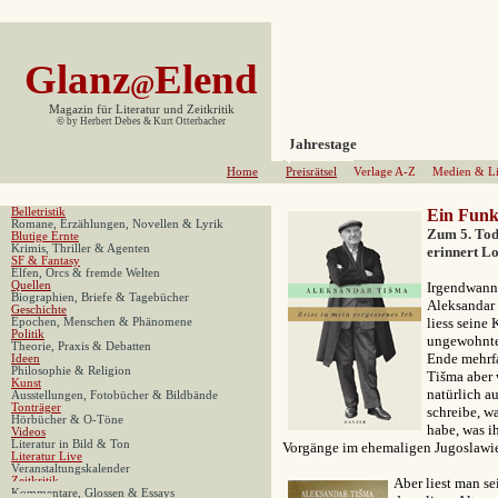
Glanz
Elend
@
Magazin für Literatur und Zeitkritik
©
by Herbert Debes & Kurt Otterbacher
Jahrestage
Home
Preisrätsel
Verlage A-Z
Medien & Li
Belletristik
Ein Funk
Romane, Erzählungen, Novellen & Lyrik
Zum 5. Tod
Blutige Ernte
Krimis, Thriller & Agenten
erinnert
Lo
SF & Fantasy
Elfen, Orcs & fremde Welten
Quellen
Irgendwann 
Biographien, Briefe & Tagebücher
Aleksandar 
Geschichte
liess seine
Epochen, Menschen & Phänomene
Politik
ungewohnte 
Theorie, Praxis & Debatten
Ende mehrfa
Ideen
Philosophie & Religion
Tišma aber 
Kunst
natürlich a
Ausstellungen, Fotobücher & Bildbände
Tonträger
schreibe, wa
Hörbücher & O-Töne
habe
, was i
Videos
Literatur in Bild & Ton
Vorgänge im ehemaligen Jugoslawien
Literatur Live
Veranstaltungskalender
Zeitkritik
Aber liest man s
Kommentare, Glossen & Essays