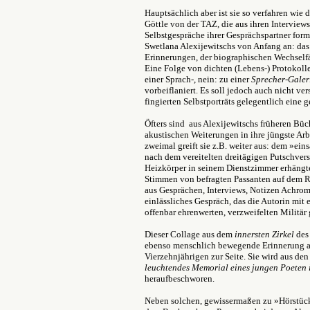
Hauptsächlich aber ist sie so verfahren wie d
Göttle von der TAZ, die aus ihren Interview
Selbstgespräche ihrer Gesprächspartner formt
Swetlana Alexijewitschs von Anfang an: das
Erinnerungen, der biographischen Wechselfäl
Eine Folge von dichten (Lebens-) Protokollen
einer Sprach-, nein: zu einer
Sprecher-Galer
vorbeiflaniert. Es soll jedoch auch nicht v
fingierten Selbstporträts gelegentlich eine 
Öfters sind aus Alexijewitschs früheren Büc
akustischen Weiterungen in ihre jüngste Arb
zweimal greift sie z.B. weiter aus: dem »ei
nach dem vereitelten dreitägigen Putschve
Heizkörper in seinem Dienstzimmer erhängte
Stimmen von befragten Passanten auf dem Ro
aus Gesprächen, Interviews, Notizen Achrom
einlässliches Gespräch, das die Autorin mi
offenbar ehrenwerten, verzweifelten Militär 
Dieser Collage aus dem
innersten
Zirkel
des 
ebenso menschlich bewegende Erinnerung an 
Vierzehnjährigen zur Seite. Sie wird aus de
leuchtendes Memorial eines jungen Poeten i
heraufbeschworen.
Neben solchen, gewissermaßen zu »Hörstücke