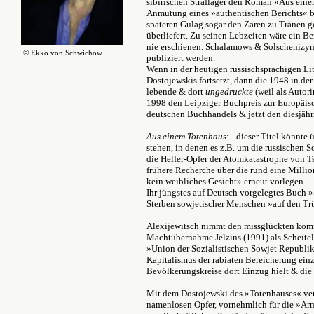
sibirischen Straflager den Roman »Aus einem
Anmutung eines »authentischen Berichts« be
späteren Gulag sogar den Zaren zu Tränen ger
überliefert. Zu seinen Lebzeiten wäre ein 
nie erschienen. Schalamows & Solschenizyn
© Ekko von Schwichow
publiziert werden.
Wenn in der heutigen russischsprachigen L
Dostojewskis fortsetzt, dann die 1948 in de
lebende & dort
ungedruckte
(weil als Autori
1998 den Leipziger Buchpreis zur Europäis
deutschen Buchhandels & jetzt den diesjähri
Aus einem Totenhaus
: - dieser Titel könnte
stehen, in denen es z.B. um die russischen 
die Helfer-Opfer der Atomkatastrophe von T
frühere Recherche über die rund eine Millio
kein weibliches Gesicht» erneut vorlegen.
Ihr jüngstes auf Deutsch vorgelegtes Buch
Sterben sowjetischer Menschen »auf den Tr
Alexijewitsch nimmt den missglückten kom
Machtübernahme Jelzins (1991) als Scheite
»Union der Sozialistischen Sowjet Republik
Kapitalismus der rabiaten Bereicherung ein
Bevölkerungskreise dort Einzug hielt & die
Mit dem Dostojewski des »Totenhauses« ver
namenlosen Opfer, vornehmlich für die »Arm