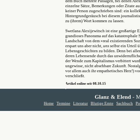
dem Buch mehrere Passagen, bei denen Alex
einzelne Sätze, Bemerkungen oder Zitate au
keiner Person zugeschrieben sind: ein kollek
Hintergrundgeräusch bei diesem journalistis
zu (ihrem) Wort kommen zu lassen.
Swetlana Alexijewitsch ist eine großartige E
grandioses Panorama auf das katastrophale Sc
Landschaft von dem »real existierenden Soz
erspart uns aber nicht,
uns selbst
ein Urteil 
Lebensgeschichten zu bilden. Denn bei aller
deren Lebensende durch das unwiderruflic
der Wende zum Kapitalismus verbittert wurde
ungewisse, nicht absehbare Zukunft. Nostalg
vor allem auch ihr empathetisches Herz!) vo
verschließt.
Artikel online seit 08.10.15
Glanz & Elend
- M
Home
Termine
Literatur
Blutige Ernte
Sachbuch
Po