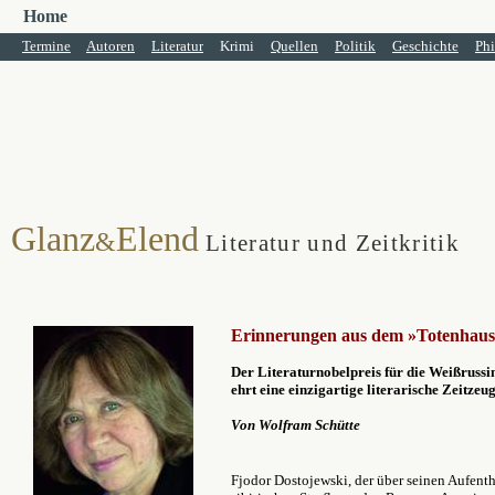
Home
Termine
Autoren
Literatur
Krimi
Quellen
Politik
Geschichte
Phi
Glanz
Elend
&
Literatur und Zeitkritik
Erinnerungen aus dem »Totenhaus«
Der Literaturnobelpreis für die Weißrussi
ehrt eine einzigartige literarische Zeitzeug
Von Wolfram Schütte
Fjodor Dostojewski, der über seinen Aufenth