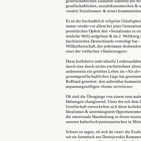
gesellschaftlichen Zustände während des Re
gesellschaftlichen, sozialökonomischen & 
»realen Sozialismus« & seiner kommunistis
Es ist die buchstäblich
religiöse
Gläubigkei
immer wieder vor allem bei jener Generatio
persönlichen Opfern den »Sozialismus in ei
restliche Welt) aufgebaut & im 2. Weltkrieg
faschistischen Deutschlands verteidigt hat -
Willkürherrschaft, des jedermann drohende
einer der vielfachen »Säuberungen«.
Diese kollektive individuelle Leidenserfa
durch eine durch nichts erschütterbare altrui
andererseits ein gelebtes Leben im »Als ob«
gesamtgesellschaftlichen Lüge
hat gewisse
Rußland generiert: den unbeirrbar humani
anpassungswilligen »homo sovieticus«.
Oft sind die Übergänge von einem zum ander
Haltungen changierend. Unter der seit dem 
Gesellschaft entwickelten sich diese kolle
Idealismus & untertänigstem Opportunismus, 
die emotionale Haushaltung in dieser russisc
unseren katholisch/protestantischen in Mit
Schwer zu sagen, ob sich da »nur« die Exalt
wir sie literarisch aus Dostojewskis Roman