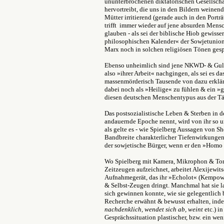
ununterbrochenen diktatorischen Gesellscha
hervortreibt, die uns in den Bildern weinen
Mütter irritierend (gerade auch in den Portr
trifft immer wieder auf jene absurden Mensc
glauben - als sei der biblische Hiob gewis
philosophischen Kalender« der Sowjetunion
Marx noch in solchen religiösen Tönen gesp
Ebenso unheimlich sind jene NKWD- & Gulag
also »ihrer Arbeit« nachgingen, als sei es da
massenmörderisch Tausende von dazu erklärt
dabei noch als »Heilige« zu fühlen & ein »
diesen deutschen Menschentypus aus der Tät
Das postsozialistische Leben & Sterben in 
andauernde Epoche nennt, wird von ihr so um
als gelte es - wie Spielberg Aussagen von S
Bandbreite charakterlicher Tiefenwirkunge
der sowjetische Bürger, wenn er den »Homo 
Wo Spielberg mit Kamera, Mikrophon & Ton
Zeitzeugen aufzeichnet, arbeitet Alexijewits
Aufnahmegerät, das ihr »Echolot« (Kempowski)
& Selbst-Zeugen dringt. Manchmal hat sie la
sich gewinnen konnte, wie sie gelegentlich 
Recherche erwähnt & bewusst erhalten, ind
nachdenklich, wendet sich ab, weint
etc.) i
Gesprächssituation plastischer, bzw. ein weni