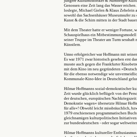
jüngere Kulturhistoriker & Nürnberger Kul
Genossen eine Zeit lang das Wasser reichen.
loslegte, Michael Gielen & Klaus Zehelein a
sowohl das Sachsenhäuser Museumsufer zu 
Kunst & die Schirn mitten in der Stadt bauen
Mit dem Theater hatte er weniger Fortune, w
Schauspielhaus ein Mitbestimmungsmodell i
seiner Truppe im Theater am Turm sesshaft m
Künstlern.
Umso erfolgreicher war Hoffmann mit sein
Es war 1971 zwar historisch gesehen erst d
musste auch gegen die Frankfurter Kinobetre
mit dem Kino im neu gegründeten »Deutsc
für die ebenso notwendige wie unvermeidlic
Kommunale-Kino-Idee in Deutschland gelu
Hilmar Hoffmanns sozial-demokratischer kul
Zeit wurde glücklich beflügelt von der Per
der deutschen, europäischen Nachkriegszei
Demokratie wagen« übersetzte Hilmar Hoffm
für alle«! Obwohl leicht missbräuchlich, bzw.
1979 erschienenen programmatischen Buchs sc
gleichnamigen kulturpolitischen Initiativen
zur bundesdeutschen - oder sogar weltweite
Hilmar Hoffmanns kultureller Enthusiasmus &