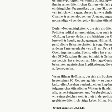
der ihm typologisch verwandte Suhrkamp-Ver
ihm in seiner öffentlichen Karriere vielfach 
eindringlicher Pragmatiker, um ohne Skrupe
verlässlich, will sagen: ebenso fair wie ehr
Charme & seiner eloquenten Überzeugungsarb
notwendige »Spendengeld« für seine öffentl
Derlei »Nebentätigkeiten«, die sich als öff
Politiker radikal unterscheiden, ist er auch 
»Stiftung Lesen« & dann als Präsident des 
lustvoll & freudig nachgegangen. Hilmar Ho
persönliche Bekanntschaften, ja sogar Freu
anderen Parteien erlaubt – so z.B. mit Petra 
Oberbürgermeisterin. Ebenso offen hat er ab
den SPD-Kanzlern Helmut Schmidt & Gerhard
aestheticis, hat er jedoch am Montage-Genie 
bekannten nazistischen Implikationen, die er
aufgewogen hat..
Wenn Hilmar Hoffmann, der sich als Buchautor
heute seinen 90. Geburtstag feiert – zu dem d
kulturelles Ansehen verdankt, einen Empfang 
folgenreiches öffentliches Wirken & Handel
alle, seine Zeitgenossen und Wegbegleiter,
wir seinesgleichen weit & breit in der polit
geglückte öffentlich tätige Leben Hilmar H
Artikel online seit 24.08.15