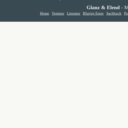
Glanz & Elend
- M
Home
Termine
Literatur
Blutige Ernte
Sachbuch
Po