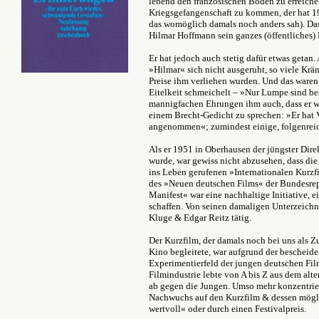
lebend den französischen Boden zu erreiche
Kriegsgefangenschaft zu kommen, der hat 
das womöglich damals noch anders sah). Da
Hilmar Hoffmann sein ganzes (öffentliches) 
Er hat jedoch auch stetig dafür etwas getan. 
»Hilmar« sich nicht ausgeruht, so viele K
Preise ihm verliehen wurden. Und das waren 
Eitelkeit schmeichelt – »Nur Lumpe sind be
mannigfachen Ehrungen ihm auch, dass er 
einem Brecht-Gedicht zu sprechen: »Er hat 
angenommen«; zumindest einige, folgenrei
Als er 1951 in Oberhausen der jüngster Dir
wurde, war gewiss nicht abzusehen, dass di
ins Leben gerufenen »Internationalen Kurz
des »Neuen deutschen Films« der Bundesrep
Manifest« war eine nachhaltige Initiative, 
schaffen. Von seinen damaligen Unterzeichn
Kluge & Edgar Reitz tätig.
Der Kurzfilm, der damals noch bei uns als
Kino begleitete, war aufgrund der bescheide
Experimentierfeld der jungen deutschen Fi
Filmindustrie lebte von A bis Z aus dem alt
ab gegen die Jungen. Umso mehr konzentrier
Nachwuchs auf den Kurzfilm & dessen mögli
wertvoll« oder durch einen Festivalpreis.