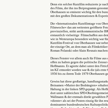
Denn ein solcher Kurzfilm reduzierte je nac
des Films, der ihn ins Beiprogramm genomme
Oberhausen so eminent wichtig für den bun
mit den großen Dokumentationen & Experim
Die »Internationalen Kurzfilmtage von Ob
Filmwoche« das am weitesten geöffnete Fenst
provinziellen, strikt antikommunistische BR
erstaunlich vielseitige Filmschaffen aus 
wie in Westeuropa besonders wichtig war für
Kurzfilm-Festival von Oberhausen war neb
der einzige Ort, an dem man als Filmkritike
Roman Polanski oder Alain Resnais machen
Dieses Fenster vor allem auch für Filme aus
offen zu halten gegen die politische Zensur
Hoffmanns. Er agierte dabei unter den Fittic
im KZ ermordet worden war & die (als erste
1956 bis zu ihrem Tode 1979 Oberhausen gef
Gewiss hat diese großartige, handlungsstark
Beinamen »Mutter der Bedrängten« erhalten
Haltung in der linken SPD geprägt. Als Hof
dort unter zahlreichen SPD-Oberbürgermeist
Wallmann & der erstmals direkt gewählten Pe
»diente« als sei der Posten einzig für ihn res
dominanten bundesdeutschen Kulturpolitike