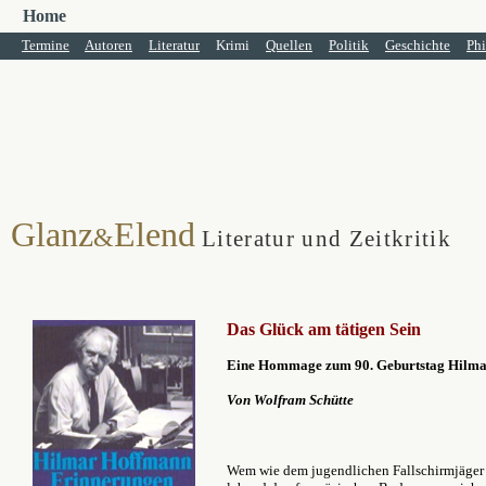
Home
Termine
Autoren
Literatur
Krimi
Quellen
Politik
Geschichte
Phi
Glanz
Elend
&
Literatur und Zeitkritik
Das Glück am tätigen Sein
Eine Hommage zum 90. Geburtstag Hilm
Von Wolfram Schütte
Wem wie dem jugendlichen Fallschirmjäger 