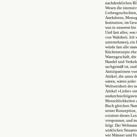
nachdenklichen Bli
Wesen die intensivs
Liebesgeschichten,
Anekdoten, Monogra
Institution, im Gew
was in unserem bis
Und fast alles, wa
von Wahrheit. Ich 
unternehmen), ein 
würde fast alle mat
Küchenrezepte eben
Warengeschäft, die
Handel und Verkehr
sachgemäß ist, un
Antizipationen von
Artikel, die unter
wären, wären jeder 
Weltweisheit des n
Artikel »Liebe« en
undurchsichtigsten 
Menschlichkeiten z
Buch gleichen Name
seiner Konzeption,
existiert dieses Le
versponnen, und ma
folgt. Der Weltman
wirklichen Situati
wie Männer und Fr