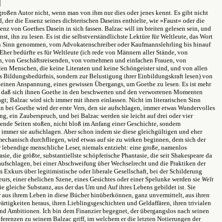
roßen Autor nicht, wenn man von ihm nur dies oder jenes kennt. Es gibt nicht
 der die Essenz seines dichterischen Daseins enthielte, wie »Faust« oder die
nz von Goethes Dasein in sich fassen. Balzac will im breiten gelesen sein, und
nst, ihn zu lesen. Es ist die selbstverständlichste Lektüre für Weltleute, das Wort
en Sinn genommen, vom Advokatenschreiber oder Kaufmannslehrling bis hinauf
Eher bedürfte es für Weltleute (ich rede von Männern aller Stände, von
en, von Geschäftsreisenden, von vornehmen und einfachen Frauen, von
llen Menschen, die keine Literaten und keine Schöngeister sind, und von allen
us Bildungsbedürfnis, sondern zur Belustigung ihrer Einbildungskraft lesen) von
 kleinen Anspannung, eines gewissen Übergangs, um Goethe zu lesen. Es ist mehr
, daß sich ihnen Goethe in den beschwerten und den verworrenen Momenten
agt; Balzac wird sich immer mit ihnen einlassen. Nicht im literarischen Sinn
nn bei Goethe wird der erste Vers, den sie aufschlagen, immer etwas Wundervolles
ang, ein Zauberspruch, und bei Balzac werden sie leicht auf drei oder vier
ende Seiten stoßen, nicht bloß im Anfang einer Geschichte, sondern
immer sie aufschlagen. Aber schon indem sie diese gleichgültigen und eher
chanisch durchfliegen, wird etwas auf sie zu wirken beginnen, dem sich der
r lebendige menschliche Leser, niemals entzieht: eine große, namenlos
asie, die größte, substantiellste schöpferische Phantasie, die seit Shakespeare da
aufschlagen, bei einer Abschweifung über Wechselrecht und die Praktiken der
 Exkurs über legitimistische oder liberale Gesellschaft, bei der Schilderung
eurs, einer ehelichen Szene, eines Gesichtes oder einer Spelunke werden sie
Welt
ie gleiche Substanz, aus der das Um und Auf ihres Lebens gebildet ist. Sie
 aus ihrem Leben in diese Bücher hinüberkönnen, ganz unvermittelt, aus ihren
rtigkeiten heraus, ihren Lieblingsgeschichten und Geldaffären, ihren trivialen
d Ambitionen. Ich bin dem Finanzier begegnet, der übergangslos nach seinen
erenzen zu seinem Balzac griff, im welchem er die letzten Notierungen der