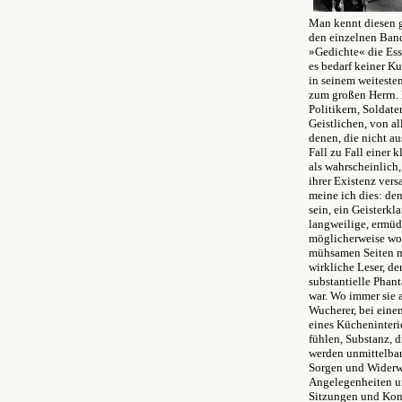
Man kennt diesen g
den einzelnen Band,
»Gedichte« die Esse
es bedarf keiner Ku
in seinem weitest
zum großen Herrn. 
Politikern, Soldat
Geistlichen, von a
denen, die nicht a
Fall zu Fall einer
als wahrscheinlich
ihrer Existenz vers
meine ich dies: de
sein, ein Geisterkl
langweilige, ermüd
möglicherweise wo 
mühsamen Seiten me
wirkliche Leser, de
substantielle Phant
war. Wo immer sie 
Wucherer, bei einem
eines Kücheninteri
fühlen, Substanz, d
werden unmittelbar
Sorgen und Widerwä
Angelegenheiten un
Sitzungen und Konf