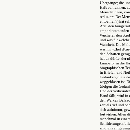
Übergänge; die une
Halbvornehmen, zu
Menschlichen, vom 
reduziert. Der Men
entbehren?) hat se
Arzt, den hungernd
emporkommenden Ge
Wucherer, den Stro
und was für welche
Wahrheit. Die Male
was im »Chef d'œuv
den Schatten gesagt
haben dürfte, der 
Lambert« in die Ha
biographischen Tei
in Briefen und Not
Gedanken, die subst
weggeblasen ist. D
übrigen die Gedank
Und der verheirate
Hand fällt, wird i
den Werken Balzacs
zart als tief und b
sich aufnimmt, gew
fortwirken. Allen d
manchmal in einem 
Schilderungen, bil
sind uns entgegeng