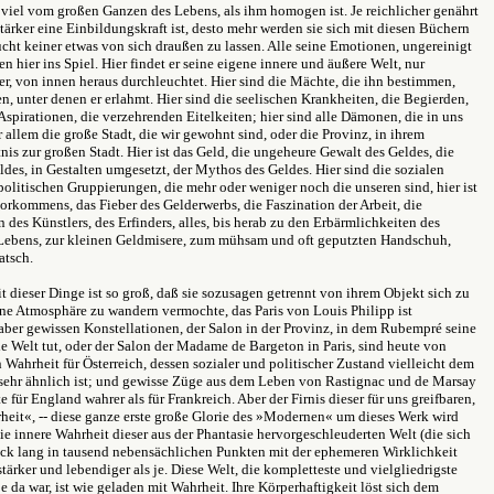
o viel vom großen Ganzen des Lebens, als ihm homogen ist. Je reichlicher genährt
stärker eine Einbildungskraft ist, desto mehr werden sie sich mit diesen Büchern
ucht keiner etwas von sich draußen zu lassen. Alle seine Emotionen, ungereinigt
n hier ins Spiel. Hier findet er seine eigene innere und äußere Welt, nur
er, von innen heraus durchleuchtet. Hier sind die Mächte, die ihn bestimmen,
 unter denen er erlahmt. Hier sind die seelischen Krankheiten, die Begierden,
Aspirationen, die verzehrenden Eitelkeiten; hier sind alle Dämonen, die in uns
r allem die große Stadt, die wir gewohnt sind, oder die Provinz, in ihrem
is zur großen Stadt. Hier ist das Geld, die ungeheure Gewalt des Geldes, die
des, in Gestalten umgesetzt, der Mythos des Geldes. Hier sind die sozialen
politischen Gruppierungen, die mehr oder weniger noch die unseren sind, hier ist
orkommens, das Fieber des Gelderwerbs, die Faszination der Arbeit, die
des Künstlers, des Erfinders, alles, bis herab zu den Erbärmlichkeiten des
Lebens, zur kleinen Geldmisere, zum mühsam und oft geputzten Handschuh,
atsch.
 dieser Dinge ist so groß, daß sie sozusagen getrennt von ihrem Objekt sich zu
ine Atmosphäre zu wandern vermochte, das Paris von Louis Philipp ist
er gewissen Konstellationen, der Salon in der Provinz, in dem Rubempré seine
die Welt tut, oder der Salon der Madame de Bargeton in Paris, sind heute von
 Wahrheit für Österreich, dessen sozialer und politischer Zustand vielleicht dem
sehr ähnlich ist; und gewisse Züge aus dem Leben von Rastignac und de Marsay
e für England wahrer als für Frankreich. Aber der Firnis dieser für uns greifbaren,
eit«, -- diese ganze erste große Glorie des »Modernen« um dieses Werk wird
ie innere Wahrheit dieser aus der Phantasie hervorgeschleuderten Welt (die sich
ck lang in tausend nebensächlichen Punkten mit der ephemeren Wirklichkeit
 stärker und lebendiger als je. Diese Welt, die kompletteste und vielgliedrigste
je da war, ist wie geladen mit Wahrheit. Ihre Körperhaftigkeit löst sich dem