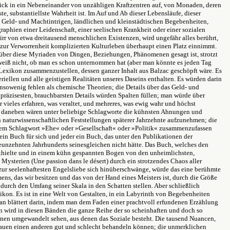
ck in ein Nebeneinander von unzähligen Kraftzentren auf, von Monaden, deren
te, substantiellste Wahrheit ist. Im Auf und Ab dieser Lebensläufe, dieser
 Geld- und Machtintrigen, ländlichen und kleinstädtischen Begebenheiten,
phien einer Leidenschaft, einer seelischen Krankheit oder einer sozialen
irr von etwa dreitausend menschlichen Existenzen, wird ungefähr alles berührt,
 zur Verworrenheit komplizierten Kulturleben überhaupt einen Platz einnimmt.
s über diese Myriaden von Dingen, Beziehungen, Phänomenen gesagt ist, strotzt
weiß nicht, ob man es schon unternommen hat (aber man könnte es jeden Tag
Lexikon zusammenzustellen, dessen ganzer Inhalt aus Balzac geschöpft wäre. Es
eriellen und alle geistigen Realitäten unseres Daseins enthalten. Es würden darin
sowenig fehlen als chemische Theorien; die Details über das Geld- und
 präzisesten, brauchbarsten Details würden Spalten füllen; man würde über
 vieles erfahren, was veraltet, und mehreres, was ewig wahr und höchst
d daneben wären unter beliebige Schlagworte die kühnsten Ahnungen und
 naturwissenschaftlichen Feststellungen späterer Jahrzehnte aufzunehmen; die
 dem Schlagwort »Ehe« oder »Gesellschaft« oder »Politik« zusammenzufassen
ein Buch für sich und jeder ein Buch, das unter den Publikationen der
eunzehnten Jahrhunderts seinesgleichen nicht hätte. Das Buch, welches den
thielte und in einem kühn gespannten Bogen von den unheimlichsten,
Mysterien (Une passion dans le désert) durch ein strotzendes Chaos aller
ur seelenhaftesten Engelsliebe sich hinüberschwänge, würde das eine berühmte
ns, das wir besitzen und das von der Hand eines Meisters ist, durch die Größe
 durch den Umfang seiner Skala in den Schatten stellen. Aber schließlich
xikon. Es ist in eine Welt von Gestalten, in ein Labyrinth von Begebenheiten
n blättert darin, indem man dem Faden einer prachtvoll erfundenen Erzählung
n wird in diesen Bänden die ganze Reihe der so scheinhaften und doch so
onen umgewandelt sehen, aus denen das Soziale besteht. Die tausend Nuancen,
auen einen anderen gut und schlecht behandeln können; die unmerklichen