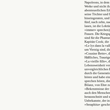
Napoleons, in dem 
Werke und nicht ih
abenteuerlichen Erl
seine Töchter und b
hineingeraten, und
fünf, nach zehn, n
lasen, ist die Lek
»immer« sprechen) 
Frauen. Die Kriegs
sind für die Phant
Kapitän Cook; die 
»Le lys dans la va
um Vierzig sind, di
»Cousine Bette«, da
Häßliches, Traurige
»La vieille fille«,
Lebensweisheit vere
unvergleichliches 
durch die Generatio
hören und habe ein
sprechen hören, di
Bilanz, von Ehre z
»Bekenntnisse der 
auch den Menschen
herausschnitt und 
Unbekannte, der in
»Seraphita« geschr