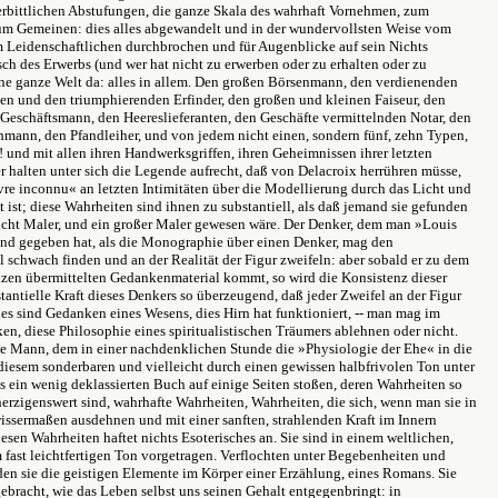
rbittlichen Abstufungen, die ganze Skala des wahrhaft Vornehmen, zum
m Gemeinen: dies alles abgewandelt und in der wundervollsten Weise vom
Leidenschaftlichen durchbrochen und für Augenblicke auf sein Nichts
sch des Erwerbs (und wer hat nicht zu erwerben oder zu erhalten oder zu
ine ganze Welt da: alles in allem. Den großen Börsenmann, den verdienenden
en und den triumphierenden Erfinder, den großen und kleinen Faiseur, den
schäftsmann, den Heereslieferanten, den Geschäfte vermittelnden Notar, den
hmann, den Pfandleiher, und von jedem nicht einen, sondern fünf, zehn Typen,
! und mit allen ihren Handwerksgriffen, ihren Geheimnissen ihrer letzten
r halten unter sich die Legende aufrecht, daß von Delacroix herrühren müsse,
re inconnu« an letzten Intimitäten über die Modellierung durch das Licht und
 ist; diese Wahrheiten sind ihnen zu substantiell, als daß jemand sie gefunden
nicht Maler, und ein großer Maler gewesen wäre. Der Denker, dem man »Louis
nd gegeben hat, als die Monographie über einen Denker, mag den
l schwach finden und an der Realität der Figur zweifeln: aber sobald er zu dem
izen übermittelten Gedankenmaterial kommt, so wird die Konsistenz dieser
antielle Kraft dieses Denkers so überzeugend, daß jeder Zweifel an der Figur
ies sind Gedanken eines Wesens, dies Hirn hat funktioniert, -- man mag im
en, diese Philosophie eines spiritualistischen Träumers ablehnen oder nicht.
te Mann, dem in einer nachdenklichen Stunde die »Physiologie der Ehe« in die
n diesem sonderbaren und vielleicht durch einen gewissen halbfrivolen Ton unter
 ein wenig deklassierten Buch auf einige Seiten stoßen, deren Wahrheiten so
eherzigenswert sind, wahrhafte Wahrheiten, Wahrheiten, die sich, wenn man sie in
issermaßen ausdehnen und mit einer sanften, strahlenden Kraft im Innern
iesen Wahrheiten haftet nichts Esoterisches an. Sie sind in einem weltlichen,
fast leichtfertigen Ton vorgetragen. Verflochten unter Begebenheiten und
den sie die geistigen Elemente im Körper einer Erzählung, eines Romans. Sie
ebracht, wie das Leben selbst uns seinen Gehalt entgegenbringt: in