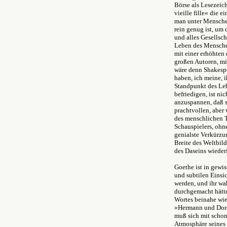
Börse als Lesezeich
vieille fille« die 
man unter Menschen
rein genug ist, um 
und alles Gesellsch
Leben des Menschen
mit einer erhöhten
großen Autoren, mit
wäre denn Shakespe
haben, ich meine, 
Standpunkt des Leb
befriedigen, ist ni
anzuspannen, daß si
prachtvollen, aber
des menschlichen T
Schauspielers, ohn
genialste Verkürzu
Breite des Weltbild
des Daseins wieder
Goethe ist in gewis
und subtilen Einsic
werden, und ihr wa
durchgemacht hätten
Wortes beinahe wie
»Hermann und Doro
muß sich mit schon
Atmosphäre seines 