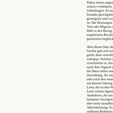
Fäden seines augen
seinen »verklärten
Unbedingtes. Er muß
beinahe gleichgült
gesteigerte und ver
ist. Die Deutungen
Vers oder Mignon od
fühlt er den Bezug
ungeheuren Reichtu
grenzenlos beglüc
Aber dieser Arm, d
Goethe gab sich nu
greift, dem versch
zuklappt. Solchen e
verschieben es, ihn
nach ihrer Jugend s
die Natur selbst wa
durchdrang. Sie su
oder nach den wund
auf diesem Umweg k
Leser, der zu den 
Leser wissen irgen
Anekdoten, die nie
humaine« bezögen,
über seine unaufhör
Arbeitsleistung. Es
endlosen Bulletins