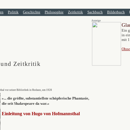
en
Politik
Geschichte
Philosophie
Zeitkritik
Sachbuch
Bilderbuch
Anzeige
Gla
Ein
g
in ei
mit 1
Ohne
 und Zeitkritik
hal vor seiner Bibliothek in Rodaun, um 1928
»... die größte, substantiellste schöpferische Phantasie,
die seit Shakespeare da war.«
Einleitung von Hugo von Hofmannsthal