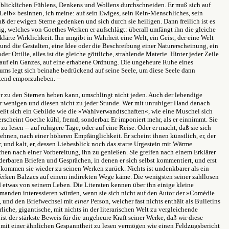
blicklichen Fühlens, Denkens und Wollens durchschneiden. Er muß sich auf
 Leib« besinnen, ich meine: auf sein Ewiges, sein Rein-Menschliches, sein
 der ewigen Sterne gedenken und sich durch sie heiligen. Dann freilich ist es
ig, welches von Goethes Werken er aufschlägt: überall umfängt ihn die gleiche
klärte Wirklichkeit. Ihn umgibt in Wahrheit eine Welt, ein Geist, der eine Welt
 und die Gestalten, eine Idee oder die Beschreibung einer Naturerscheinung, ein
er Ottilie, alles ist die gleiche göttliche, strahlende Materie. Hinter jeder Zeile
 auf ein Ganzes, auf eine erhabene Ordnung. Die ungeheure Ruhe eines
ms legt sich beinahe bedrückend auf seine Seele, um diese Seele dann
kend emporzuheben. --
er zu den Sternen heben kann, umschlingt nicht jeden. Auch der lebendige
r wenigen und diesen nicht zu jeder Stunde. Wer mit unruhiger Hand danach
ließt sich ein Gebilde wie die »Wahlverwandtschaften«, wie eine Muschel sich
rscheint Goethe kühl, fremd, sonderbar. Er imponiert mehr, als er einnimmt. Sie
 zu lesen -- auf ruhigere Tage, oder auf eine Reise. Oder er macht, daß sie sich
ehnen, nach einer höheren Empfänglichkeit. Er scheint ihnen künstlich, er, der
r, und kalt, er, dessen Liebesblick noch das starre Urgestein mit Wärme
chen nach einer Vorbereitung, ihn zu genießen. Sie greifen nach einem Erklärer
erbaren Briefen und Gesprächen, in denen er sich selbst kommentiert, und erst
ommen sie wieder zu seinen Werken zurück. Nichts ist undenkbarer als ein
Werken Balzacs auf einem indirekten Wege käme. Die wenigsten seiner zahllosen
d etwas von seinem Leben. Die Literaten kennen über ihn einige kleine
manden interessieren würden, wenn sie sich nicht auf den Autor der »Comédie
 und den Briefwechsel mit
einer
Person, welcher fast nichts enthält als Bulletins
liche, gigantische, mit nichts in der literarischen Welt zu vergleichende
 ist der stärkste Beweis für die ungeheure Kraft seiner Werke, daß wir diese
 mit einer ähnlichen Gespanntheit zu lesen vermögen wie einen Feldzugsbericht