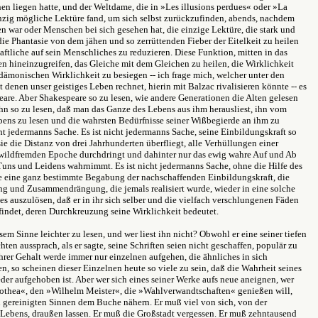
en liegen hatte, und der Weltdame, die in »Les illusions perdues« oder »La
einzig mögliche Lektüre fand, um sich selbst zurückzufinden, abends, nachdem
 war oder Menschen bei sich gesehen hat, die einzige Lektüre, die stark und
die Phantasie von dem jähen und so zerrüttenden Fieber der Eitelkeit zu heilen
aftliche auf sein Menschliches zu reduzieren. Diese Funktion, mitten in das
 hineinzugreifen, das Gleiche mit dem Gleichen zu heilen, die Wirklichkeit
 dämonischen Wirklichkeit zu besiegen -- ich frage mich, welcher unter den
 denen unser geistiges Leben rechnet, hierin mit Balzac rivalisieren könnte -- es
are. Aber Shakespeare so zu lesen, wie andere Generationen die Alten gelesen
ihn so zu lesen, daß man das Ganze des Lebens aus ihm herausliest, ihn vom
ens zu lesen und die wahrsten Bedürfnisse seiner Wißbegierde an ihm zu
cht jedermanns Sache. Es ist nicht jedermanns Sache, seine Einbildungskraft so
e die Distanz von drei Jahrhunderten überfliegt, alle Verhüllungen einer
 wildfremden Epoche durchdringt und dahinter nur das ewig wahre Auf und Ab
uns und Leidens wahrnimmt. Es ist nicht jedermanns Sache, ohne die Hilfe des
e eine ganz bestimmte Begabung der nachschaffenden Einbildungskraft, die
ng und Zusammendrängung, die jemals realisiert wurde, wieder in eine solche
es auszulösen, daß er in ihr sich selber und die vielfach verschlungenen Fäden
findet, deren Durchkreuzung seine Wirklichkeit bedeutet.
sem Sinne leichter zu lesen, und wer liest ihn nicht? Obwohl er eine seiner tiefen
hten aussprach, als er sagte, seine Schriften seien nicht geschaffen, populär zu
hrer Gehalt werde immer nur einzelnen aufgehen, die ähnliches in sich
, so scheinen dieser Einzelnen heute so viele zu sein, daß die Wahrheit seines
der aufgehoben ist. Aber wer sich eines seiner Werke aufs neue aneignen, wer
thea«, den »Wilhelm Meister«, die »Wahlverwandtschaften« genießen will,
 gereinigten Sinnen dem Buche nähern. Er muß viel von sich, von der
Lebens, draußen lassen. Er muß die Großstadt vergessen. Er muß zehntausend