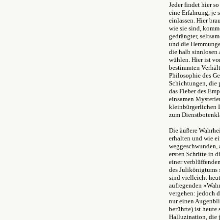
Jeder findet hier s
eine Erfahrung, je 
einlassen. Hier bra
wie sie sind, komme
gedrängter, seltsam
und die Hemmungen,
die halb sinnlosen 
wühlen. Hier ist vo
bestimmten Verhältn
Philosophie des Gel
Schichtungen, die 
das Fieber des Emp
einsamen Mysterien 
kleinbürgerlichen 
zum Dienstbotenkl
Die äußere Wahrheit
erhalten und wie e
weggeschwunden, ab
ersten Schritte in 
einer verblüffenden
des Julikönigtums 
sind vielleicht heut
aufregenden »Wahrh
vergehen: jedoch d
nur einen Augenbli
berührte) ist heute
Halluzination, die 