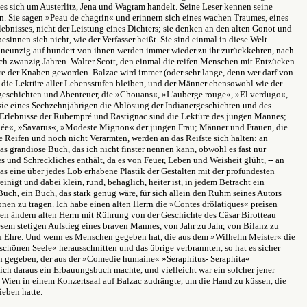
es sich um Austerlitz, Jena und Wagram handelt. Seine Leser kennen seine
n. Sie sagen »Peau de chagrin« und erinnern sich eines wachen Traumes, eines
ebnisses, nicht der Leistung eines Dichters; sie denken an den alten Gonot und
esinnen sich nicht, wie der Verfasser heißt. Sie sind einmal in diese Welt
 neunzig auf hundert von ihnen werden immer wieder zu ihr zurückkehren, nach
ach zwanzig Jahren. Walter Scott, den einmal die reifen Menschen mit Entzücken
türe der Knaben geworden. Balzac wird immer (oder sehr lange, denn wer darf von
die Lektüre aller Lebensstufen bleiben, und der Männer ebensowohl wie der
geschichten und Abenteuer, die »Chouans«, »L'auberge rouge«, »El verdugo«,
asie eines Sechzehnjährigen die Ablösung der Indianergeschichten und des
Erlebnisse der Rubempré und Rastignac sind die Lektüre des jungen Mannes;
llée«, »Savarus«, »Modeste Mignon« der jungen Frau; Männer und Frauen, die
e Reifen und noch nicht Verarmten, werden an das Reifste sich halten: an
s grandiose Buch, das ich nicht finster nennen kann, obwohl es fast nur
s und Schreckliches enthält, da es von Feuer, Leben und Weisheit glüht, -- an
 das eine über jedes Lob erhabene Plastik der Gestalten mit der profundesten
inigt und dabei klein, rund, behaglich, heiter ist, in jedem Betracht ein
Buch, ein Buch, das stark genug wäre, für sich allein den Ruhm seines Autors
nen zu tragen. Ich habe einen alten Herrn die »Contes drôlatiques« preisen
en ändern alten Herrn mit Rührung von der Geschichte des Cäsar Birotteau
esem stetigen Aufstieg eines braven Mannes, von Jahr zu Jahr, von Bilanz zu
u Ehre. Und wenn es Menschen gegeben hat, die aus dem »Wilhelm Meister« die
schönen Seele« herausschnitten und das übrige verbrannten, so hat es sicher
 gegeben, der aus der »Comedie humaine« »Seraphitus- Seraphita«
sich daraus ein Erbauungsbuch machte, und vielleicht war ein solcher jener
 Wien in einem Konzertsaal auf Balzac zudrängte, um die Hand zu küssen, die
ieben hatte.