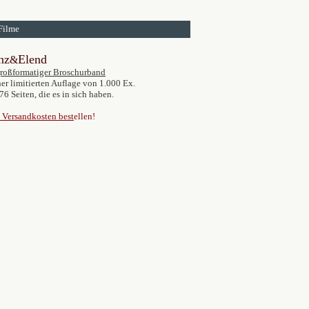
Filme
nz
Elend
&
roßformatiger Broschurband
ner limitierten Auflage von 1.000 Ex.
76 Seiten, die es in sich haben.
 Versandkosten best
ellen!