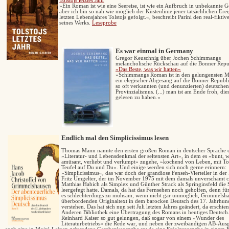
Tolstojs letztes Jahr
»
Ein Roman ist wie eine Seereise, ist wie ein Aufbruch in unbekannte G
aber ich bin so nah wie möglich der Küstenlinie jener tatsächlichen Erei
letzten Lebensjahres Tolstojs gefolgt.
«
, beschreibt Parini den real-fikt
seines Werks.
Leseprobe
Es war einmal in Germany
Gregor Keuschnig über Jochen Schimmangs
melancholische Rückschau auf die Bonner Repu
»Das Beste, was wir hatten«
»Schimmangs Roman ist in den gelungensten 
ein elegischer Abgesang auf die Bonner Republ
so oft verkannten (und denunzierten) deutschen
Provinzialismus. (...) man ist am Ende froh, die
gelesen zu haben.«
Endlich mal den Simplicissimus lesen
Thomas Mann nannte den ersten großen Roman in deutscher Sprache 
»Literatur- und Lebensdenkmal der seltensten Art«, in dem es »bunt, w
amüsant, verliebt und verlumpt« zugehe, »kochend von Leben, mit T
Teufel auf Du und Du«. Und
einige werden sich noch gerne erinnern:
»Simplicissimus«, das war doch der grandiose Fenseh-Vierteiler in der
Fritz Umgelter, der im November 1975 mit dem damals unverschämt 
Matthias Habich als Simplex und Günther Strack als Springinsfeld die 
leergefegt hatte. Damals, da hat das Fernsehen noch geholfen, denn für
es schlechterdings zu mühsam, wenn nicht gar unmöglich, Grimmelsh
überbordenden Originaltext in dem barocken Deutsch des 17. Jahrhund
verstehen. Das hat sich nun seit Juli letzten Jahres geändert, da erschien
Anderen Bibliothek eine Übertragung des Romans in heutiges Deutsch.
Reinhard Kaiser so gut gelungen, daß sogar von einem »Wunder des
Literaturbetriebs« die Rede war, und neben der zweibändigen AB-Aus