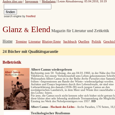
Andere über uns
|
Impressum
|
Mediadaten
|
Letzte Aktualisierung
: 05.04.2010, 10:19
search engine by
freefind
Glanz
Elend
&
Magazin für Literatur und Zeitkritik
Home
Termine
Literatur
Blutige Ernte
Sachbuch
Quellen
Politik
Geschic
24 Bücher mit Qualitätsgarantie
Belletristik
Albert Camus wiedergelesen
Rechtzeitig zum 50. Todestag, des am 04.01.1960, in der Nähe des Ort
Villeblevin, bei einem Verkehrsunfall ums Leben gekommenen Schrifts
Philosophen Albert Camus ist in der Reihe
Arche Paradies
eine Sammlu
frühen »Impressionen am Rande der Wüste« wiederaufgelegt worden. 
Aufsätze und Essays begeistern durch ihre Lebensfreude, sie sind eine
Liebeserklärung des damals (1936-38) noch jungen Camus an den
nordalgerischen Landstrich, in dem Meer und Wüste ihre rauschhafte 
des Lichts« feiern.
Für jene, die Camus noch nicht kennen oder sich bisher nicht getraut h
diese kleine aber sehr lebendig strahlende Textsammlung die Möglichk
Einstieg ins Werk des Nobelpreisträgers von 1957.
HD
Albert Camus -
Hochzeit des Lichts
-
Arche Paradies, 176 Seiten, 16,
Toxikologischer Realismus