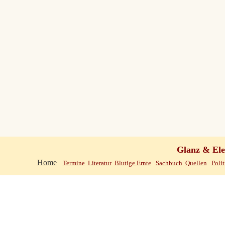
Glanz & El
Home
Termine
Literatur
Blutige Ernte
Sachbuch
Quellen
Polit