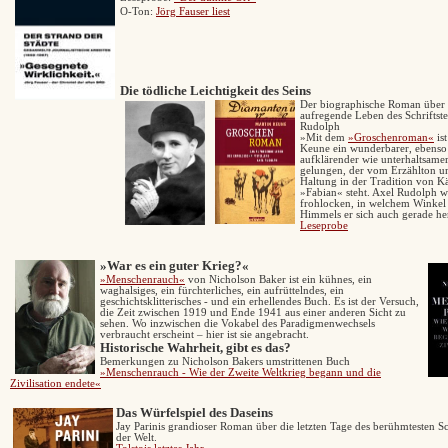
O-Ton:
Jörg Fauser liest
Die tödliche Leichtigkeit des Seins
Der biographische Roman über 
aufregende Leben des Schriftste
Rudolph
»Mit dem
»Groschenroman«
is
Keune ein wunderbarer, ebenso
aufklärender wie unterhaltsam
gelungen, der vom Erzählton u
Haltung in der Tradition von Kä
»Fabian« steht. Axel Rudolph w
frohlocken, in welchem Winkel
Himmels er sich auch gerade he
Leseprobe
»
War es ein guter Krieg?«
»Menschenrauch«
von Nicholson Baker ist ein kühnes, ein
waghalsiges, ein fürchterliches, ein aufrüttelndes, ein
geschichtsklitterisches - und ein erhellendes Buch. Es ist der Versuch,
die Zeit zwischen 1919 und Ende 1941 aus einer anderen Sicht zu
sehen. Wo inzwischen die Vokabel des Paradigmenwechsels
verbraucht erscheint – hier ist sie angebracht.
Historische Wahrheit, gibt es das?
Bemerkungen zu Nicholson Bakers umstrittenen Buch
»Menschenrauch - Wie der Zweite Weltkrieg begann und die
Zivilisation endete«
Das Würfelspiel des Daseins
Jay Parinis grandioser Roman
über die letzten Tage des berühmtesten Sch
der Welt.