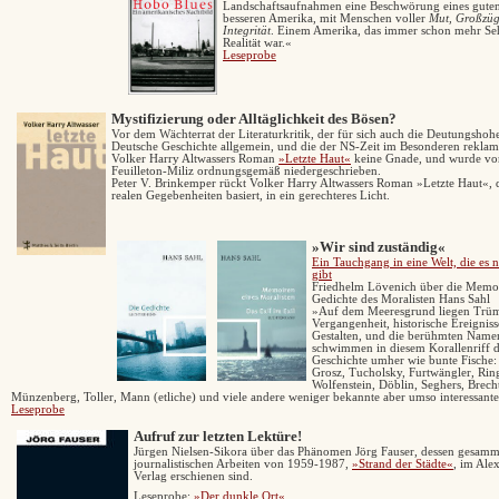
Landschaftsaufnahmen eine Beschwörung eines guten
besseren Amerika, mit Menschen voller
Mut, Großzüg
Integrität
. Einem Amerika, das immer schon mehr Seh
Realität war.«
Leseprobe
Mystifizierung oder Alltäglichkeit des Bösen?
Vor dem Wächterrat der Literaturkritik, der für sich auch die Deutungshohe
Deutsche Geschichte allgemein, und die der NS-Zeit im Besonderen reklami
Volker Harry Altwassers Roman
»Letzte Haut«
keine Gnade, und wurde vo
Feuilleton-Miliz ordnungsgemäß niedergeschrieben.
Peter V. Brinkemper rückt Volker Harry Altwassers Roman »Letzte Haut«, 
realen Gegebenheiten basiert, in ein gerechteres Licht.
»Wir sind zuständig«
E
in Tauchgang in eine Welt, die es 
gibt
Friedhelm Lövenich über die Memo
Gedichte des Moralisten Hans Sahl
»Auf dem Meeresgrund liegen Trü
Vergangenheit, historische Ereignis
Gestalten, und die berühmten Name
schwimmen in diesem Korallenriff 
Geschichte umher wie bunte Fische:
Grosz, Tucholsky, Furtwängler, Ring
Wolfenstein, Döblin, Seghers, Brech
Münzenberg, Toller, Mann (etliche) und viele andere weniger bekannte aber umso interessante
Leseprobe
Aufruf zur letzten Lektüre!
Jürgen Nielsen-Sikora
ü
ber das Phänomen
Jörg Fauser,
dessen
gesamm
journalistischen Arbeiten von 1959-1987
,
»Strand der Städte«
, im Ale
Verlag erschienen sind.
Leseprobe:
»Der dunkle Ort«