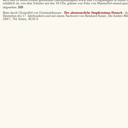
auch eine in Moiré-Leinen gebundene Geschenkausgabe sowie eine Erfolgsausgabe in einem 
erhältlich ist, von dem Schuber mit den 18 CDs, gelesen von Felix von Manteuffel einmal gan
abgesehen.
HD
Hans Jacob Christoffel von Grimmelshausen -
Der abenteuerliche Simplicissimus Deutsch
- A
Deutschen des 17. Jahrhunderts und mit einem Nachwort von Reinhard Kaiser, Die Andere Bib
269/7, 762 Seiten, 49,95 €