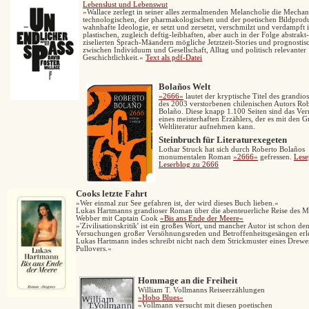
Lebenslust und Lebenswut
»Wallace zerlegt in seiner alles zermalmenden Melancholie die Mecha
technologischen, der pharmakologischen und der poetischen Bildprodu
wahnhafte Ideologie, er setzt und zersetzt, verschmilzt und verdampft 
plastischen, zugleich deftig-leibhaften, aber auch in der Folge abstrakt
ziselierten Sprach-Mäandern mögliche Jetztzeit-Stories und prognostis
zwischen Individuum und Gesellschaft, Alltag und politisch relevanter
Geschichtlichkeit.«
Text als pdf-Datei
Bolaños Welt
»
2666«
lautet der kryptische Titel des grandi
des 2003 verstorbenen chilenischen Autors Ro
Bolaño. Diese knapp 1.100 Seiten sind das Ve
eines meisterhaften Erzählers, der es mit den 
Weltliteratur aufnehmen kann.
Steinbruch für Literaturexegeten
Lothar Struck hat sich durch
Roberto Bolaños
monumentalen Roman
»2666«
gefressen.
Lese
Leserblog zu 2666
Cooks letzte Fahrt
»Wer einmal zur See gefahren ist, der wird dieses Buch lieben.«
Lukas Hartmanns grandioser Roman über die abenteuerliche Reise des M
Webber mit Captain Cook
»Bis ans Ende der Meere«
»'Zivilisationskritik' ist ein großes Wort, und mancher Autor ist schon de
Versuchungen großer Versöhnungsreden und Betroffenheitsgesängen erl
Lukas Hartmann indes schreibt nicht nach dem Strickmuster eines Drew
Pullovers.«
Hommage an die Freiheit
William T. Vollmanns Reiseerzählungen
»Hobo Blues«
»Vollmann versucht mit diesen poetischen