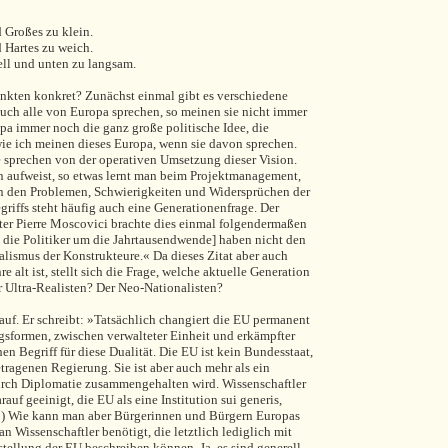
 Großes zu klein.
 Hartes zu weich.
ll und unten zu langsam.
unkten konkret? Zunächst einmal gibt es verschiedene
ch alle von Europa sprechen, so meinen sie nicht immer
opa immer noch die ganz große politische Idee, die
wie ich meinen dieses Europa, wenn sie davon sprechen.
e sprechen von der operativen Umsetzung dieser Vision.
n aufweist, so etwas lernt man beim Projektmanagement,
on den Problemen, Schwierigkeiten und Widersprüchen der
griffs steht häufig auch eine Generationenfrage. Der
er Pierre Moscovici brachte dies einmal folgendermaßen
d die Politiker um die Jahrtausendwende] haben nicht den
lismus der Konstrukteure.« Da dieses Zitat aber auch
 alt ist, stellt sich die Frage, welche aktuelle Generation
 Ultra-Realisten? Der Neo-Nationalisten?
auf. Er schreibt: »Tatsächlich changiert die EU permanent
sformen, zwischen verwalteter Einheit und erkämpfter
hen Begriff für diese Dualität. Die EU ist kein Bundesstaat,
etragenen Regierung. Sie ist aber auch mehr als ein
durch Diplomatie zusammengehalten wird. Wissenschaftler
auf geeinigt, die EU als eine Institution sui generis,
25) Wie kann man aber Bürgerinnen und Bürgern Europas
n Wissenschaftler benötigt, die letztlich lediglich mit
stellung der EU beschreiben können. Ja, es sind generell