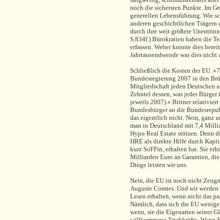
noch die sichersten Punkte. Im Gru
generellen Lebensführung. Wie s
anderen geschichtlichen Trägern
durch ihre weit größere Unentrin
S.834f.) Bürokratien haben die 
erfassen. Weber konnte dies berei
Jahrtausendwende war dies nicht 
Schließlich die Kosten der EU. »7,
Bundesregierung 2007 in den Brüss
Mitgliedschaft jeden Deutschen al
Zehntel dessen, was jeder Bürger 
jeweils 2007).« Bittner relativier
Bundesbürger an die Bundesrepubli
das eigentlich nicht. Nein, ganz u
man in Deutschland mit 7,4 Mill
Hypo Real Estate stützen. Denn di
HRE als direkte Hilfe durch Kap
kurz SoFFin, erhalten hat. Sie er
Milliarden Euro an Garantien, di
Dinge leisten wir uns.
Nein, die EU ist noch nicht Zeugni
Auguste Comtes. Und wir werden 
Lesen erhalten, wenn nicht das pa
Nämlich, dass sich die EU weniger
wenn, sie die Eigenarten seiner Gl
willkommene Triebkräfte. Wenn Br