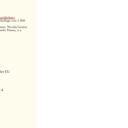
nschlichen«
r Auflage von 1.000
sman, Nicolàs Gomez
ando Pessoa,
u.a.
 der EU
3
-4