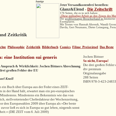
Anzeige
Jetzt Versandkostenfrei bestellen:
Glanz&Elend -
Die Zeitschrift
176 Seiten, die es in sich haben:
»Diese mühselige Arbeit an den Zügen des Me
Der
großformatige Broschurband in
limitierte
Exemplaren.
Mit Texten von Hannah Ahrendt,
Wassili Gros
Davila
, Gert Neumann, Dieter Leisegang,
Fern
nd Zeitkritik
chte
Philosophie
Zeitkritik
Bilderbuch
Comics
Filme
Preisrätsel
Das Beste
a:
eine Institution sui generis
Jochen Bittner
So nicht, Europa!
Die drei großen Fehler
 Anspruch & Wirklichkeit: Jochen Bittners Abrechnung
dtv premium
 drei großen Fehler der EU
Originalausgabe
288 Seiten
ael Knoll
ISBN 978-3-423-
2483
ein Buch über Europa aus der Feder eines ZEIT-
s in der Hand hält, erwartet man ein pro-europäisches
 Mindestens. Mindestens ein Bekenntnis wie das von
ich, stellvertretender Chefredakteur der Wochenzeitung,
vor den Europawahlen 2009 über Europa als »Der beste
 zuvor ließ es sich in Europa so gut leben, nirgends sonst
hheit.« (DIE ZEIT vom 6. Juli 2009)