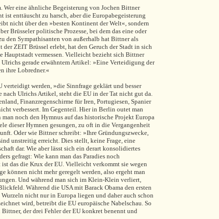
. Wer eine ähnliche Begeisterung von Jochen Bittner
cht ist enttäuscht zu harsch, aber die Europabegeisterung
reibt nicht über den »besten Kontinent der Welt«, sondern
ber Brüsseler politische Prozesse, bei dem das eine oder
 zu den Sympathisanten von außerhalb hat Bittner als
er ZEIT Brüssel erlebt, hat den Geruch der Stadt in sich
Hauptstadt vermessen. Vielleicht bezieht sich Bittner
 Ulrichs gerade erwähntem Artikel: »Eine Verteidigung der
en ihre Lobredner.«
 verteidigt werden, »die Sinnfrage geklärt und besser
nach Ulrichs Artikel, steht die EU in der Tat nicht gut da.
henland, Finanzregenschirme für Iren, Portugiesen, Spanier
cht verbessert. Im Gegenteil. Hier in Berlin outet man
nn man noch den Hymnus auf das historische Projekt Europa
iele dieser Hymnen gesungen, zu oft in die Vergangenheit
unft. Oder wie Bittner schreibt: »Ihre Gründungszwecke,
nd unstreitig erreicht. Dies stellt, keine Frage, eine
haft dar. Wie aber lässt sich ein derart konsolidiertes
nders gefragt: Wie kann man das Paradies noch
 ist das die Krux der EU. Vielleicht verkommt sie wegen
nge können nicht mehr geregelt werden, also ergeht man
ungen. Und während man sich im Klein-Klein verliert,
Blickfeld. Während die USA mit Barack Obama den ersten
n Wurzeln nicht nur in Europa liegen und daher auch schon
ezeichnet wird, betreibt die EU europäische Nabelschau. So
 Bittner, der drei Fehler der EU konkret benennt und