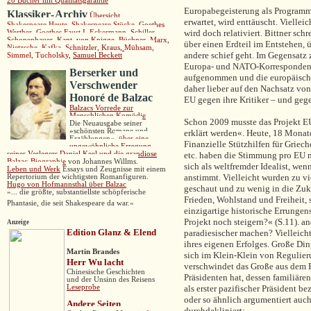
20 Bücher mit Qualitätsgarantie
Europabegeisterung als Programm
Klassiker
-
Archiv
Übersicht
erwartet, wird enttäuscht. Viellei
Shakespeare Heute
,
Shakespeare Stücke
,
Goethes
wird doch relativiert. Bittner sch
Werther,
Goethes Faust I,
Eckermann,
Schiller,
Schopenhauer,
Kant,
von Knigge,
Büchner,
Marx
,
über einen Erdteil im Entstehen, ü
Nietzsche,
Kafka,
Schnitzler
,
Kraus
,
Mühsam
,
andere schief geht. Im Gegensatz
Simmel
,
Tucholsk
y
,
Samuel Beckett
Europa- und NATO-Korrespondent d
Berserker und
aufgenommen und die europäische 
Verschwender
daher lieber auf den Nachsatz von
H
onoré de Balzac
EU gegen ihre Kritiker – und geg
B
alzacs
Vorrede zur
Mensch
lichen Komödie
Schon 2009 musste das Projekt EU
Die
Neuausgabe seiner
»
schönsten Romane und
erklärt werden«. Heute, 18 Monate 
Erzählungen
«
,
über eine
Finanzielle Stützhilfen für Griec
ungewöhnliche Erregung
seines Verlegers Daniel Keel und die grandiose
etc. haben die Stimmung pro EU ni
Balzac-Biographie
von Johannes Willms.
sich als weltfremder Idealist, we
Leben und Werk
Essays und Zeugnisse mit einem
anstimmt. Vielleicht wurden zu v
Repertorium der wichtigsten Romanfiguren.
Hugo von Hofmannsthal über Balzac
geschaut und zu wenig in die Zuk
»... die größte, substantiellste schöpferische
Frieden, Wohlstand und Freiheit, si
Phantasie, die seit Shakespeare da war.«
einzigartige historische Errungensc
Projekt noch steigern?« (S.11). a
Anzeige
Edition Glanz & Elend
paradiesischer machen? Vielleicht
ihres eigenen Erfolges. Große Di
Martin Brandes
sich im Klein-Klein von Regulier
Herr Wu lacht
verschwindet das Große aus dem 
Chinesische Geschichten
Präsidenten hat, dessen familiäre
und der Unsinn des Reisens
Leseprobe
als erster pazifischer Präsident b
oder so ähnlich argumentiert auch
Andere
Seiten
durchdekliniert: