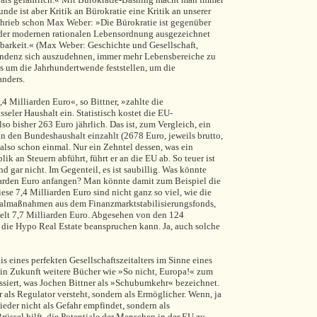
nde ist aber Kritik an Bürokratie eine Kritik an unserer
chrieb schon Max Weber: »Die Bürokratie ist gegenüber
 der modernen rationalen Lebensordnung ausgezeichnet
nbarkeit.« (Max Weber: Geschichte und Gesellschaft,
Tendenz sich auszudehnen, immer mehr Lebensbereiche zu
ts um die Jahrhundertwende feststellen, um die
anders.
4 Milliarden Euro«, so Bittner, »zahlte die
eler Haushalt ein. Statistisch kostet die EU-
so bisher 263 Euro jährlich. Das ist, zum Vergleich, ein
in den Bundeshaushalt einzahlt (2678 Euro, jeweils brutto,
t also schon einmal. Nur ein Zehntel dessen, was ein
k an Steuern abführt, führt er an die EU ab. So teuer ist
nd gar nicht. Im Gegenteil, es ist saubillig. Was könnte
iarden Euro anfangen? Man könnte damit zum Beispiel die
ese 7,4 Milliarden Euro sind nicht ganz so viel, wie die
italmaßnahmen aus dem Finanzmarktstabilisierungsfonds,
hielt 7,7 Milliarden Euro. Abgesehen von den 124
e die Hypo Real Estate beanspruchen kann. Ja, auch solche
s eines perfekten Gesellschaftszeitalters im Sinne eines
in Zukunft weitere Bücher wie »So nicht, Europa!« zum
ssiert, was Jochen Bittner als »Schubumkehr« bezeichnet.
 als Regulator versteht, sondern als Ermöglicher. Wenn, ja
ieder nicht als Gefahr empfindet, sondern als
üssel hilft, die Potentiale der Menschen in der EU zu