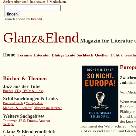
Andere über uns
|
Impressum
|
Mediadaten
search engine by
freefind
Glanz
Elend
&
Magazin für Literatur u
Home
Termine
Literatur
Blutige Ernte
Sachbuch
Quellen
Politik
Geschi
Europ
Bücher & Themen
Zwischen
, mit den
Jazz aus der Tube
Bücher, CDs, DVDs & Links
Von Mich
Schiffsmeldungen & Links
Wenn man 
Bücher-Charts
l
Verlage A-Z
Redakteur
Medien- & Literatur
l
Museen im Internet
Plädoyer.
Weitere Sachgebiete
Bernd Ulr
Tonträger
,
SF & Fantasy
,
Autoren
der kurz 
Verlage
Kontinent der Welt« schrieb. »Nie
gibt es so viel Freiheit und Gleic
Glanz & Elend empfiehlt: