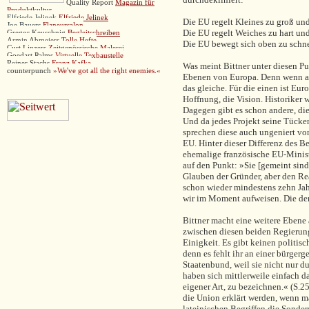
Quality Report
Magazin für
Produktkultur
Elfriede Jelinek
Elfriede Jelinek
Die EU regelt Kleines zu groß und
Joe Bauers
Flaneursalon
Die EU regelt Weiches zu hart und
Gregor Keuschnig
Begleitschreiben
Armin Abmeiers
Tolle Hefte
Die EU bewegt sich oben zu schne
Curt Linzers
Zeitgenössische Malerei
Goedart Palms
Virtuelle Texbaustelle
Reiner Stachs
Franz Kafka
Was meint Bittner unter diesen P
counterpunch
»
We've got all the right enemies.«
Ebenen von Europa. Denn wenn au
das gleiche. Für die einen ist Eur
Hoffnung, die Vision. Historiker 
Dagegen gibt es schon andere, di
Und da jedes Projekt seine Tücke
sprechen diese auch ungeniert v
EU. Hinter dieser Differenz des Be
ehemalige französische EU-Minist
auf den Punkt: »Sie [gemeint sin
Glauben der Gründer, aber den Rea
schon wieder mindestens zehn Jahre
wir im Moment aufweisen. Die der
Bittner macht eine weitere Ebene 
zwischen diesen beiden Regierung
Einigkeit. Es gibt keinen politisc
denn es fehlt ihr an einer bürgerg
Staatenbund, weil sie nicht nur 
haben sich mittlerweile einfach dar
eigener Art, zu bezeichnen.« (S.
die Union erklärt werden, wenn ma
lateinischen Begriffen die Sonder