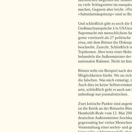
zu viele Schlagwörter im europäi
machen, Gegnern aber leicht. »Fi
»Subsidaritätsprinzip« sind so Be
Und schließlich gibt es noch die
Großmachtansprüche à la USA kom
Supermacht mit menschlichem Antl
gerne vereinzelt als 27 politische
etwa, mit dem Bittner die Diskrep
beschreibt. Zurecht. Schließlich 
Topthemen. Aber trotz einer Hohen
behandeln die Außenminister der
nationalen Rahmen. Nicht im Inte
Bittner reiht ein Beispiel nach d
Möglichkeiten bleibt. Wo sie rich
die falschen. Was mich ermutigt, i
Auch dies ist keine Selbstverständ
sein, schließlich geht es auch um
unbedingt nur journalistischen.
Zwei kritische Punkte sind angeme
ist die Kritik an der Brüsseler Bür
Humboldt-Rede vom 12. Mai 2000, 
deutschen Außenminister Joschka 
gegenwärtig bei vielen Menschen 
Veranstaltung einer seelen- und ge
langweilig, schlimmstenfalls abe