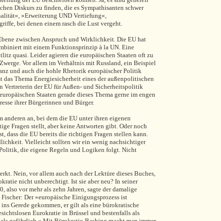
schen Diskurs zu finden, die es Sympathisanten schwer
nalität«, »Erweiterung UND Vertiefung«,
griffe, bei denen einem rasch die Lust vergeht.
 Ebene zwischen Anspruch und Wirklichkeit. Die EU hat
biniert mit einem Funktionsprinzip à la UN. Eine
itz quasi. Leider agieren die europäischen Staaten oft zu
 Zwerge. Vor allem im Verhältnis mit Russland, ein Beispiel
anz und auch die hohle Rhetorik europäischer Politik
ist das Thema Energiesicherheit eines der außenpolitischen
 Vertreterin der EU für Außen- und Sicherheitspolitik
 europäischen Staaten gerade dieses Thema gerne im engen
resse ihrer Bürgerinnen und Bürger.
em anderen an, bei dem die EU unter ihren eigenen
tige Fragen stellt, aber keine Antworten gibt. Oder noch
st, dass die EU bereits die richtigen Fragen stellen kann.
lichkeit. Vielleicht sollten wir ein wenig nachsichtiger
 Politik, die eigene Regeln und Logiken folgt. Nicht
rkt. Nein, vor allem auch nach der Lektüre dieses Buches,
okratie nicht unberechtigt. Ist sie aber neu? In seiner
also vor mehr als zehn Jahren, sagte der damalige
Fischer: Der »europäische Einigungsprozess ist
ins Gerede gekommen, er gilt als eine bürokratische
sichtslosen Eurokratie in Brüssel und bestenfalls als
r als gefährlich.« Mit Bürokratie-Bashing macht man immer