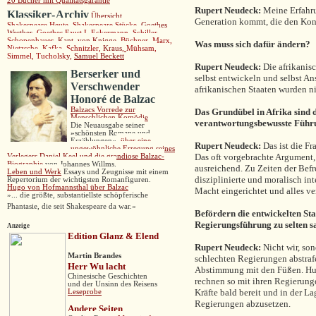
20 Bücher mit Qualitätsgarantie
Rupert Neudeck:
Meine Erfahrun
Klassiker
-
Archiv
Übersicht
Generation kommt, die den Kont
Shakespeare Heute
,
Shakespeare Stücke
,
Goethes
Werther,
Goethes Faust I,
Eckermann,
Schiller,
Schopenhauer,
Kant,
von Knigge,
Büchner,
Marx
,
Was muss sich dafür ändern?
Nietzsche,
Kafka,
Schnitzler
,
Kraus
,
Mühsam
,
Simmel
,
Tucholsk
y
,
Samuel Beckett
Rupert Neudeck:
Die afrikanis
Berserker und
selbst entwickeln und selbst An
Verschwender
afrikanischen Staaten wurden n
H
onoré de Balzac
B
alzacs
Vorrede zur
Das Grundübel in Afrika sind 
Mensch
lichen Komödie
verantwortungsbewusste Führ
Die
Neuausgabe seiner
»
schönsten Romane und
Erzählungen
«
,
über eine
Rupert Neudeck:
Das ist die F
ungewöhnliche Erregung seines
Das oft vorgebrachte Argument, A
Verlegers Daniel Keel und die grandiose Balzac-
Biographie
von Johannes Willms.
ausreichend. Zu Zeiten der Befr
Leben und Werk
Essays und Zeugnisse mit einem
disziplinierte und moralisch int
Repertorium der wichtigsten Romanfiguren.
Hugo von Hofmannsthal über Balzac
Macht eingerichtet und alles ve
»... die größte, substantiellste schöpferische
Phantasie, die seit Shakespeare da war.«
Befördern die entwickelten Sta
Regierungsführung zu selten s
Anzeige
Edition Glanz & Elend
Rupert Neudeck:
Nicht wir, so
Martin Brandes
schlechten Regierungen abstraf
Herr Wu lacht
Abstimmung mit den Füßen. Hun
Chinesische Geschichten
rechnen so mit ihren Regierunge
und der Unsinn des Reisens
Kräfte bald bereit und in der La
Leseprobe
Regierungen abzusetzen.
Andere
Seiten