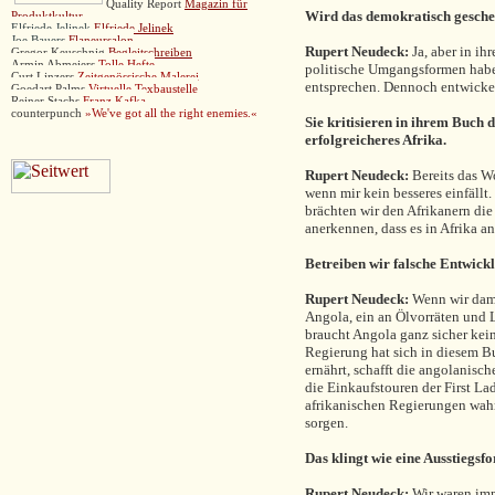
Quality Report
Magazin für
Wird das demokratisch gesch
Produktkultur
Elfriede Jelinek
Elfriede Jelinek
Joe Bauers
Flaneursalon
Rupert Neudeck:
Ja, aber in ih
Gregor Keuschnig
Begleitschreiben
Armin Abmeiers
Tolle Hefte
politische Umgangsformen habe
Curt Linzers
Zeitgenössische Malerei
entsprechen. Dennoch entwickel
Goedart Palms
Virtuelle Texbaustelle
Reiner Stachs
Franz Kafka
counterpunch
»
We've got all the right enemies.«
Sie kritisieren in ihrem Buch d
erfolgreicheres Afrika.
Rupert Neudeck:
Bereits das W
wenn mir kein besseres einfällt
brächten wir den Afrikanern die
anerkennen, dass es in Afrika a
Betreiben wir falsche Entwick
Rupert Neudeck:
Wenn wir dami
Angola, ein an Ölvorräten und 
braucht Angola ganz sicher kei
Regierung hat sich in diesem B
ernährt, schafft die angolanisc
die Einkaufstouren der First La
afrikanischen Regierungen wahrn
sorgen.
Das klingt wie eine Ausstiegsf
Rupert Neudeck:
Wir waren imm