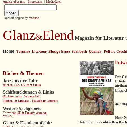
Andere über uns
|
Impressum
|
Mediadaten
search engine by
freefind
Glanz
Elend
&
Magazin für Literatur u
Home
Termine
Literatur
Blutige Ernte
Sachbuch
Quellen
Politik
Geschi
Entwic
Bücher & Themen
Der Gr
Jazz aus der Tube
Frieden
Bücher, CDs, DVDs & Links
afrikan
Entwick
Schiffsmeldungen & Links
Bücher-Charts
l
Verlage A-Z
Medien- & Literatur
l
Museen im Internet
Mit Ru
Weitere Sachgebiete
Tonträger
,
SF & Fantasy
,
Autoren
Verlage
Herr Ne
Untertitel ihres aktuellen Buch
Glanz & Elend empfiehlt: