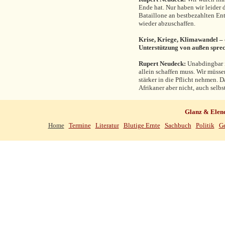
Ende hat. Nur haben wir leider 
Bataillone an bestbezahlten En
wieder abzuschaffen.
Krise, Kriege, Klimawandel – d
Unterstützung von außen spre
Rupert Neudeck:
Unabdingbar i
allein schaffen muss. Wir müsse
stärker in die Pflicht nehmen. D
Afrikaner aber nicht, auch selbs
Glanz & Elen
Home
Termine
Literatur
Blutige Ernte
Sachbuch
Politik
Ge