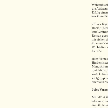
Während sein
die Abfassun
Erfolg einst
erwähnte Fé
»Eines Tages
Börse]: ‚Mei
laut Girardi
Roman geschr
mir sicher, 
ihr eure Gra
Wir hielten 
lacht.’«
Jules Vernes
Hindernisse
Manuskripte
gleichfalls 
zurück. Nebe
Zielgruppe e
allenfalls r
Jules Verne
Mit »
Fünf 
erkannte den
Am 31. Janu