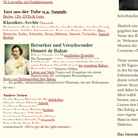
50 Longseller mit Qualitätsgarantie
Jazz aus der Tube u.a. Sounds
Schriftstell
Bücher, CDs, DVDs & Links
Klassiker
-
Archiv
Übersicht
Ähnlich wie
Shakespeare Heute
,
Shakespeare Stücke
,
Goethes Werther,
Goethes Faust I,
gegeben hatt
Eckermann,
Schiller,
Schopenhauer,
Kant,
von Knigge,
Büchner,
Marx
,
Nietzsche,
Kafka,
Schnitzler
,
Kraus
,
Mühsam
,
Simmel
,
Tucholsk
y
,
Samuel
Verne den R
Beckett
in Weltraum
Berserker und Verschwender
Mission die
H
onoré de Balzac
Cousteau »Z
B
alzacs
Vorrede zur Mensch
lichen Komödie
Die
Neuausgabe seiner
»
schönsten Romane und
Verne wusst
Erzählungen
»
,
über eine ungewöhnliche Erregung
in 80 Tagen
seines Verlegers Daniel Keel und die grandiose Balzac-
Biographie
von Johannes Willms.
in der für d
Leben und Werk
Essays und Zeugnisse mit einem
Erdumrundun
Repertorium der wichtigsten Romanfiguren.
Hugo von Hofmannsthal über Balzac
ihrem versch
»... die größte, substantiellste schöpferische Phantasie, die seit Shakespeare
kleine Steue
da war.»
und daher l
Meer wählt.
Andere
Seiten
besitzt, um
Quality Report
Magazin für Produktkultur
Elfriede Jelinek
Elfriede Jelinek
Leuten den 
Joe Bauers
Flaneursalon
Der Erfolg s
Gregor Keuschnig
Begleitschreiben
Armin Abmeiers
Tolle Hefte
eine eigene 
Curt Linzers
Zeitgenössische Malerei
Haus in Amie
Goedart Palms
Virtuelle Texbaustelle
Reiner Stachs
Franz Kafka
Diabetes.
counterpunch
»
We've got all the right enemies.»
Das Jurast