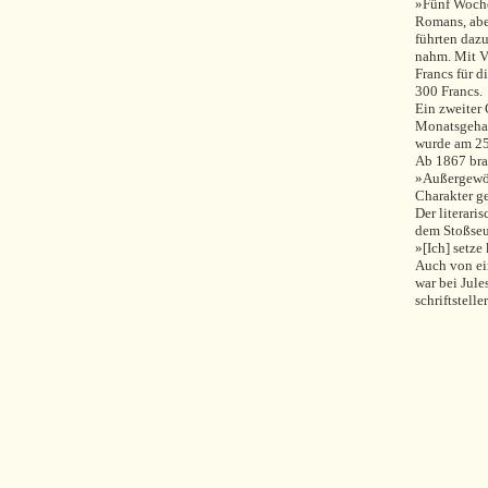
»Fünf Woche
Romans, abe
führten dazu
nahm. Mit V
Francs für 
300 Francs.
Ein zweiter
Monatsgehal
wurde am 25
Ab 1867 brac
»Außergewöh
Charakter g
Der literar
dem Stoßseu
»[Ich] setze
Auch von ei
war bei Jul
schriftstelle