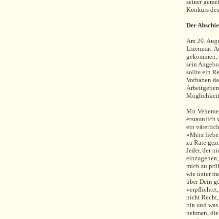
seiner geme
Konkurs des
Der Abschie
Am 20. Augu
Lizenziat. A
gekommen, d
sein Angebo
sollte ein R
Vorhaben das
Arbeitgebers
Möglichkeit,
Mit Vehemenz
erstaunlich 
ein väterli
»Mein lieber
zu Rate gezo
Jeder, der n
einzugehen; 
mich zu prüf
wie unter ma
über Dein gü
verpflichtet
nicht Recht
bin und was 
nehmen, die 