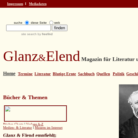
Impressum
І
Mediadaten
suche
diese Seite
web
site search by
freefind
Glanz
Elend
&
Magazin für Literatur u
Home
Termine
Literatur
Blutige Ernte
Sachbuch
Quellen
Politik
Geschi
Bücher & Themen
Bücher-Charts
l
Verlage A-Z
Medien- & Literatur
l
Museen im Internet
Glanz & Elend empfiehlt
: