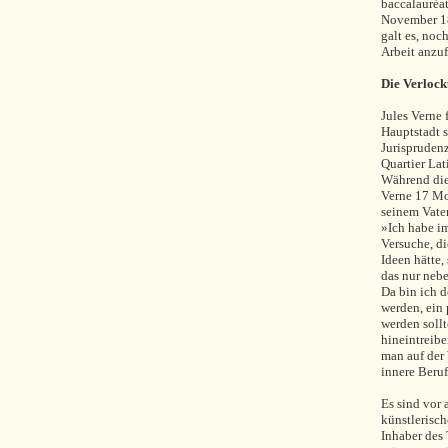
baccalauréat
November 184
galt es, noc
Arbeit anzuf
Die Verlock
Jules Verne 
Hauptstadt 
Jurispruden
Quartier Lat
Während die
Verne 17 Mo
seinem Vate
»Ich habe im
Versuche, di
Ideen hätte,
das nur neb
Da bin ich 
werden, ein
werden sollt
hineintreibe
man auf der
innere Beru
Es sind vor 
künstlerisc
Inhaber des 