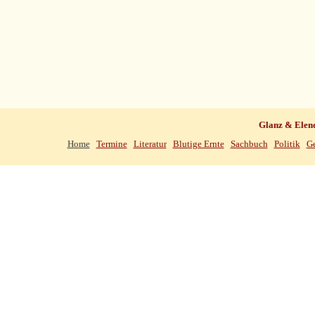
Glanz & Elen
Home
Termine
Literatur
Blutige Ernte
Sachbuch
Politik
Ge