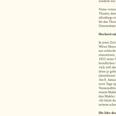
sondern nur
Verne versuc
Theater, das
allerdings 
für das Thea
Unternehme
Hochzeit m
In jener Zei
Witwe Honor
nur schlecht
einzutreten,
1855 seine 
beruflichen 
»Ich will di
denn je geht
identifizier
Am 8. Janua
zwei Tage sp
Vorauszahlun
einem Makler
den Makler 
»Er blieb do
seinem sche
Die Idee de