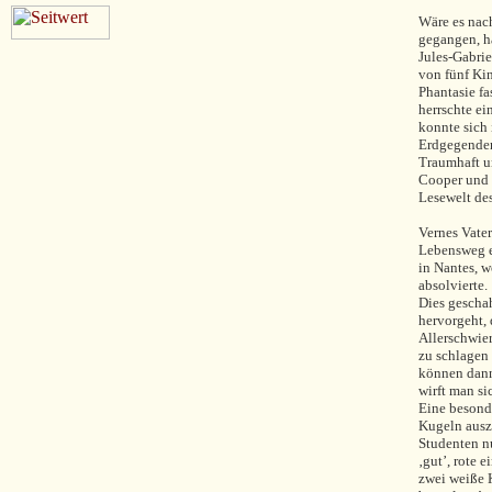
Wäre es nac
gegangen, hä
Jules-Gabrie
von fünf Kin
Phantasie fa
herrschte ei
konnte sich
Erdgegende
Traumhaft u
Cooper und 
Lesewelt de
Vernes Vater
Lebensweg e
in Nantes, w
absolvierte.
Dies gescha
hervorgeht, 
Allerschwie
zu schlagen 
können dann
wirft man si
Eine besonde
Kugeln auszu
Studenten nu
‚gut’, rote 
zwei weiße 