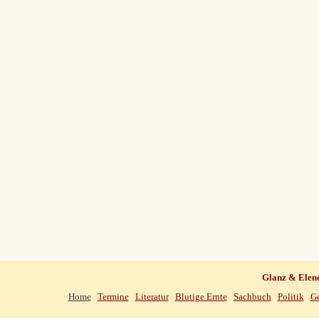
Glanz & Elen
Home
Termine
Literatur
Blutige Ernte
Sachbuch
Politik
Ge