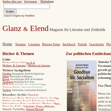
Andere über uns
|
Impressum
|
Mediadaten
search engine by
freefind
Glanz
Elend
&
Magazin für Literatur und Zeitkritik
Home
Termine
Literatur
Blutige Ernte
Sachbuch
Politik
Geschichte
Phi
Bücher & Themen
Zur politischen Entdecku
Links
Antonio N
Bücher-Charts
l
Verlage A-Z
Versäumni
Medien- & Literatur
l
Museen im Internet
gerade ge
Weitere Sachgebiete
politisch
Quellen
Biographien, Briefe & Tagebücher
Ideen
Philosophie & Religion
schonung
Kunst
Ausstellungen, Bild- & Fotobände
Tonträger
Hörbücher & O-Töne
SF & Fantasy
Elfen, Orcs & fremde Welten
Von Tho
Autoren
Porträts, Jahrestage & Nachrufe
Verlage
Nachrichten, Geschichten & Klatsch
Wenn ein 
Klassiker
-
Archiv
Übersicht
unter die
Shakespeare Heute
,
Shakespeare Stücke
,
Goethes
Werther,
Goethes Faust I,
Eckermann,
Schiller,
sieht in 
Schopenhauer,
Kant,
von Knigge,
Büchner,
Marx
,
aber er h
Nietzsche,
Kafka,
Schnitzler
,
Kraus
,
Mühsam
,
Verhältni
Simmel
,
Tucholsk
y
,
Samuel Beckett