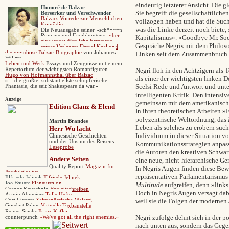
eindeutig letzterer Ansicht. Die g
Honoré de Balzac
Sie begreift die gesellschaftlich
Berserker und Verschwender
Balzacs
Vorrede zur Menschlichen
vollzogen haben und hat die Suche
Komödie
was die Linke derzeit noch biete, 
Die
Neuausgabe seiner
»
schönsten
Romane und Erzählungen
«
,
über
Kapitalismus«. »Goodbye Mr. Soci
eine ungewöhnliche Erregung
Gespräche Negris mit dem Philoso
seines Verlegers Daniel Keel und
die grandiose Balzac-Biographie
von Johannes
Linken seit dem Zusammenbruch 
Willms.
Leben und Werk
Essays und Zeugnisse mit einem
Repertorium der wichtigsten Romanfiguren.
Negri floh in den Achtzigern als 
Hugo von Hofmannsthal über Balzac
als einer der wichtigsten linken 
»... die größte, substantiellste schöpferische
Scelsi Rede und Antwort und unte
Phantasie, die seit Shakespeare da war.«
intelligenten Kritik. Den intensi
Anzeige
gemeinsam mit dem amerikanischen
Edition Glanz & Elend
In ihren theoretischen Arbeiten
»
polyzentrische Weltordnung, das
Martin Brandes
Leben als solches zu erobern such
Herr Wu lacht
Individuum in dieser Situation v
Chinesische Geschichten
und der Unsinn des Reisens
Kommunikationsstrategien anpas
Leseprobe
die Autoren den kreativen Schwar
Andere
Seiten
eine neue, nicht-hierarchische G
Quality Report
Magazin für
In Negris Augen finden diese Bew
Produktkultur
repräsentativen Parlamentarismus
Elfriede Jelinek
Elfriede Jelinek
Joe Bauers
Flaneursalon
Multitude
aufgreifen, denn
»
links
Gregor Keuschnig
Begleitschreiben
Doch in Negris Augen versagt dabe
Armin Abmeiers
Tolle Hefte
Curt Linzers
Zeitgenössische Malerei
weil sie die Folgen der modernen 
Goedart Palms
Virtuelle Texbaustelle
Reiner Stachs
Franz Kafka
Negri zufolge dehnt sich in der po
counterpunch
»
We've got all the right enemies.«
nach unten aus, sondern das Gegent