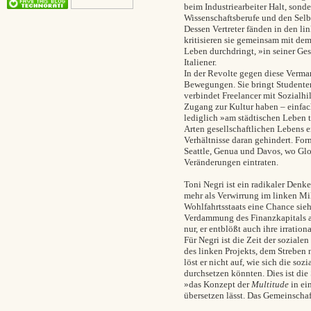
beim Industriearbeiter Halt, son
Wissenschaftsberufe und den Selbs
Dessen Vertreter fänden in den li
kritisieren sie gemeinsam mit dem
Leben durchdringt,
»
in seiner Ge
Italiener.
In der Revolte gegen diese Verma
Bewegungen. Sie bringt Studente
verbindet Freelancer mit Sozialh
Zugang zur Kultur haben – einfac
lediglich
»
am städtischen Leben 
Arten gesellschaftlichen Lebens e
Verhältnisse daran gehindert. For
Seattle, Genua und Davos, wo Glo
Veränderungen eintraten.
Toni Negri ist ein radikaler Denke
mehr als Verwirrung im linken Mi
Wohlfahrtsstaats eine Chance sie
Verdammung des Finanzkapitals 
nur, er entblößt auch ihre irrati
Für Negri ist die Zeit der sozial
des linken Projekts, dem Streben n
löst er nicht auf, wie sich die s
durchsetzen könnten. Dies ist die
»
das Konzept der
Multitude
in ein
übersetzen lässt. Das Gemeinschaf