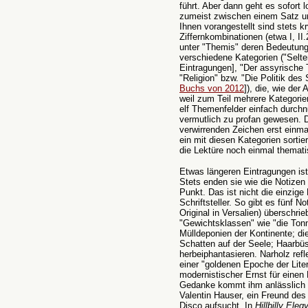
führt. Aber dann geht es sofort 
zumeist zwischen einem Satz und
Ihnen vorangestellt sind stets 
Ziffernkombinationen (etwa I, II
unter "Themis" deren Bedeutung
verschiedene Kategorien ("Selte
Eintragungen], "Der assyrische 
"Religion" bzw. "Die Politik des
Buchs von 2012
]), die, wie der
weil zum Teil mehrere Kategorie
elf Themenfelder einfach durch
vermutlich zu profan gewesen. D
verwirrenden Zeichen erst einma
ein mit diesen Kategorien sortie
die Lektüre noch einmal themat
Etwas längeren Eintragungen ist 
Stets enden sie wie die Notize
Punkt. Das ist nicht die einzige
Schriftsteller. So gibt es fünf No
Original in Versalien) überschrie
"Gewichtsklassen" wie "die Tonna
Mülldeponien der Kontinente; die
Schatten auf der Seele; Haarbüs
herbeiphantasieren. Narholz refl
einer "goldenen Epoche der Liter
modernistischer Ernst für eine
Gedanke kommt ihm anlässlich ei
Valentin Hauser, ein Freund des
Disco aufsucht. In
Hillbilly Eleg