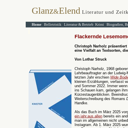
Glanz
Elend
&
Literatur und Zeit
Home
Belletristik
Literatur & Betrieb
Krimi
Biografien, B
Flackernde Lesemom
Christoph Narholz präsentiert
eine Vielfalt an Textsorten, di
Von Lothar Struck
Christoph Narholz, 1968 geboren,
Lehrbeauftragter an der Ludwig-
letzten Jahr erschien
Wide Bodi
kleinen Erzählungen, verfasst 
und Sommer 2022. Immer wenn 
ins Schauen kam, gelangen ihm
Kürzestaugenblicken. Beeindruc
Weiterschreibung des Romans
Handke.
Als das Buch im März 2025 vorge
ein.jahr.aus.allen
bereits ein an
man im allgemeinen nicht unbedin
Instagram. Ab 1. März 2025 wurd