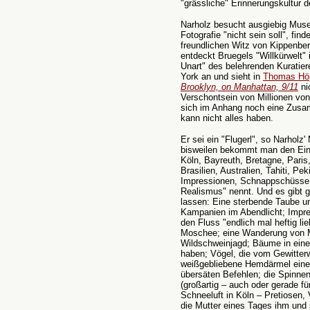
"grässliche" Erinnerungskultur 
Narholz besucht ausgiebig Muse
Fotografie "nicht sein soll", fin
freundlichen Witz von Kippenbe
entdeckt Bruegels "Willkürwelt" 
Unart" des belehrenden Kuratier
York an und sieht in
Thomas Höp
Brooklyn, on Manhattan, 9/11
ni
Verschontsein von Millionen v
sich im Anhang noch eine Zusa
kann nicht alles haben.
Er sei ein "Flugerl", so Narholz'
bisweilen bekommt man den Ein
Köln, Bayreuth, Bretagne, Paris,
Brasilien, Australien, Tahiti, Pe
Impressionen, Schnappschüsse, 
Realismus" nennt. Und es gibt 
lassen: Eine sterbende Taube un
Kampanien im Abendlicht; Impre
den Fluss "endlich mal heftig li
Moschee; eine Wanderung von M
Wildschweinjagd; Bäume in einem
haben; Vögel, die vom Gewitter
weißgebliebene Hemdärmel eines
übersäten Befehlen; die Spinne
(großartig – auch oder gerade f
Schneeluft in Köln – Pretiosen,
die Mutter eines Tages ihm und 