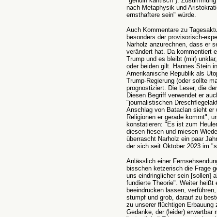
"genuin kantisch"). Zustimmung
nach Metaphysik und Aristokrati
ernsthaftere sein" würde.
Auch Kommentare zu Tagesaktuali
besonders der provisorisch-expe
Narholz anzurechnen, dass er s
verändert hat. Da kommentiert 
Trump und es bleibt (mir) unklar
oder beiden gilt. Hannes Stein i
Amerikanische Republik als Utop
Trump-Regierung (oder sollte ma
prognostiziert. Die Leser, die d
Diesen Begriff verwendet er auc
"journalistischen Dreschflegela
Anschlag von Bataclan sieht er 
Religionen er gerade kommt", um
konstatieren: "Es ist zum Heul
diesen fiesen und miesen Wiede
überrascht Narholz ein paar Jah
der sich seit Oktober 2023 im "s
Anlässlich einer Fernsehsendun
bisschen ketzerisch die Frage g
uns eindringlicher sein [sollen]
fundierte Theorie". Weiter heißt
beeindrucken lassen, verführen, 
stumpf und grob, darauf zu best
zu unserer flüchtigen Erbauung 
Gedanke, der (leider) erwartbar