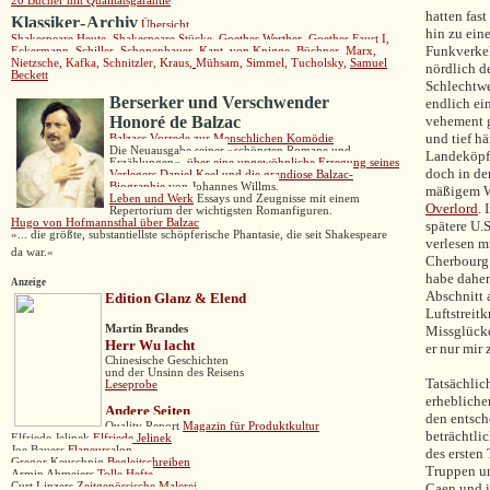
20 Bücher mit Qualitätsgarantie
hatten fas
Klassiker
-
Archiv
Übersicht
hin zu ein
Shakespeare Heute
,
Shakespeare Stücke
,
Goethes Werther,
Goethes Faust I,
Funkverkeh
Eckermann,
Schiller,
Schopenhauer,
Kant,
von Knigge,
Büchner,
Marx
,
Nietzsche,
Kafka,
Schnitzler
,
Kraus
,
Mühsam
,
Simmel
,
Tucholsk
y
,
Samuel
nördlich d
Beckett
Schlechtwe
Berserker und Verschwender
endlich ein
H
onoré de Balzac
vehement g
und tief h
B
alzacs
Vorrede zur Mensch
lichen Komödie
Die
Neuausgabe seiner
»
schönsten Romane und
Landeköpfe
Erzählungen
«
,
über eine ungewöhnliche Erregung seines
doch in de
Verlegers Daniel Keel und die grandiose Balzac-
Biographie
von Johannes Willms.
mäßigem We
Leben und Werk
Essays und Zeugnisse mit einem
Overlord
. 
Repertorium der wichtigsten Romanfiguren.
Hugo von Hofmannsthal über Balzac
spätere U.S
»... die größte, substantiellste schöpferische Phantasie, die seit Shakespeare
verlesen m
da war.«
Cherbourg 
habe daher
Anzeige
Abschnitt 
Edition Glanz & Elend
Luftstreitk
Martin Brandes
Missglücke
Herr Wu lacht
er nur mir
Chinesische Geschichten
und der Unsinn des Reisens
Tatsächlic
Leseprobe
erhebliche
Andere
Seiten
den entsch
Quality Report
Magazin für Produktkultur
beträchtli
Elfriede Jelinek
Elfriede Jelinek
Joe Bauers
Flaneursalon
des ersten
Gregor Keuschnig
Begleitschreiben
Truppen un
Armin Abmeiers
Tolle Hefte
Curt Linzers
Zeitgenössische Malerei
Caen und i