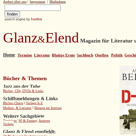
Andere über uns
|
Impressum
|
Mediadaten
search engine by
freefind
Glanz
Elend
&
Magazin für Literatur u
Home
Termine
Literatur
Blutige Ernte
Sachbuch
Quellen
Politik
Geschi
Bücher & Themen
Jazz aus der Tube
Bücher, CDs, DVDs & Links
Schiffsmeldungen & Links
Bücher-Charts
l
Verlage A-Z
Medien- & Literatur
l
Museen im Internet
Weitere Sachgebiete
Tonträger
,
SF & Fantasy
,
Autoren
Verlage
Glanz & Elend empfiehlt: