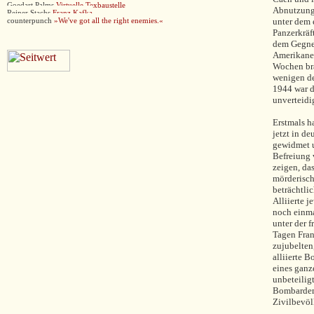
Goedart Palms
Virtuelle Texbaustelle
Abnutzungs
Reiner Stachs
Franz Kafka
unter dem 
counterpunch
»
We've got all the right enemies.«
Panzerkräf
dem Gegner
Amerikaner
Wochen bra
wenigen de
1944 war d
unverteidi
Erstmals h
jetzt in d
gewidmet u
Befreiung 
zeigen, da
mörderisch
beträchtli
Alliierte 
noch einma
unter der 
Tagen Fran
zujubelten
alliierte B
eines ganz
unbeteilig
Bombardeme
Zivilbevöl