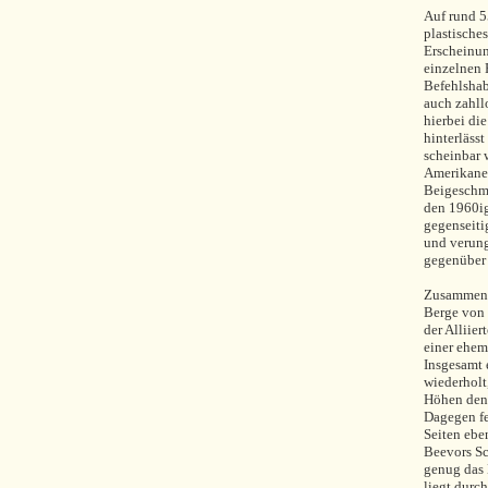
Auf rund 55
plastische
Erscheinun
einzelnen 
Befehlshab
auch zahll
hierbei die
hinterläss
scheinbar 
Amerikaner
Beigeschma
den 1960ig
gegenseiti
und verung
gegenüber 
Zusammenge
Berge von 
der Alliie
einer ehe
Insgesamt 
wiederholt
Höhen den 
Dagegen fe
Seiten ebe
Beevors Sc
genug das 
liegt durc