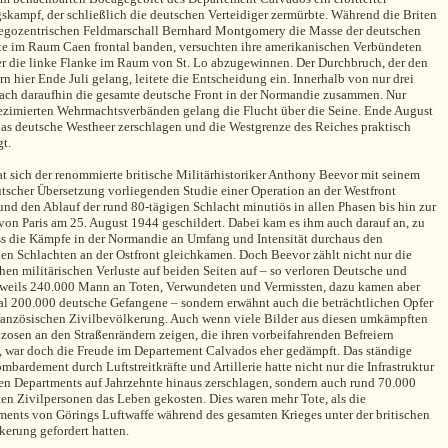
kampf, der schließlich die deutschen Verteidiger zermürbte. Während die Briten
egozentrischen Feldmarschall Bernhard Montgomery die Masse der deutschen
te im Raum Caen frontal banden, versuchten ihre amerikanischen Verbündeten
 die linke Flanke im Raum von St. Lo abzugewinnen. Der Durchbruch, der den
n hier Ende Juli gelang, leitete die Entscheidung ein. Innerhalb von nur drei
ch daraufhin die gesamte deutsche Front in der Normandie zusammen. Nur
zimierten Wehrmachtsverbänden gelang die Flucht über die Seine. Ende August
as deutsche Westheer zerschlagen und die Westgrenze des Reiches praktisch
gt.
at sich der renommierte britische Militärhistoriker Anthony Beevor mit seinem
eutscher Übersetzung vorliegenden Studie einer Operation an der Westfront
nd den Ablauf der rund 80-tägigen Schlacht minutiös in allen Phasen bis hin zur
von Paris am 25. August 1944 geschildert. Dabei kam es ihm auch darauf an, zu
ss die Kämpfe in der Normandie an Umfang und Intensität durchaus den
en Schlachten an der Ostfront gleichkamen. Doch Beevor zählt nicht nur die
chen militärischen Verluste auf beiden Seiten auf – so verloren Deutsche und
jeweils 240.000 Mann an Toten, Verwundeten und Vermissten, dazu kamen aber
l 200.000 deutsche Gefangene – sondern erwähnt auch die beträchtlichen Opfer
französischen Zivilbevölkerung. Auch wenn viele Bilder aus diesen umkämpften
zosen an den Straßenrändern zeigen, die ihren vorbeifahrenden Befreiern
, war doch die Freude im Departement Calvados eher gedämpft. Das ständige
ombardement durch Luftstreitkräfte und Artillerie hatte nicht nur die Infrastruktur
en Departments auf Jahrzehnte hinaus zerschlagen, sondern auch rund 70.000
ten Zivilpersonen das Leben gekosten. Dies waren mehr Tote, als die
nts von Görings Luftwaffe während des gesamten Krieges unter der britischen
kerung gefordert hatten.