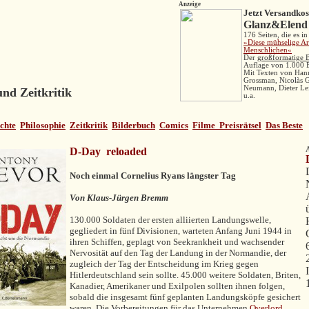
Anzeige
Jetzt Versandkost
Glanz&Elend
176 Seiten, die es in
»Diese mühselige Ar
Menschlichen«
Der
großformatige 
Auflage von 1.000 
Mit Texten von Han
Grossman, Nicolàs 
Neumann, Dieter Le
nd Zeitkritik
u.a.
chte
Philosophie
Zeitkritik
Bilderbuch
Comics
Filme
Preisrätsel
Das Beste
D-Day
reloaded
Noch einmal Cornelius Ryans längster Tag
Von Klaus-Jürgen Bremm
130.000 Soldaten der ersten alliierten Landungswelle,
gegliedert in fünf Divisionen, warteten Anfang Juni 1944 in
ihren Schiffen, geplagt von Seekrankheit und wachsender
Nervosität auf den Tag der Landung in der Normandie, der
zugleich der Tag der Entscheidung im Krieg gegen
Hitlerdeutschland sein sollte. 45.000 weitere Soldaten, Briten,
Kanadier, Amerikaner und Exilpolen sollten ihnen folgen,
sobald die insgesamt fünf geplanten Landungsköpfe gesichert
waren. Die Vorbereitungen für das Unternehmen
Overlord