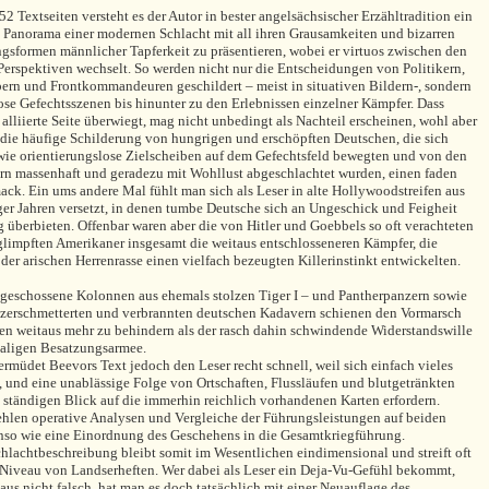
2 Textseiten versteht es der Autor in bester angelsächsischer Erzähltradition ein
s Panorama einer modernen Schlacht mit all ihren Grausamkeiten und bizarren
gsformen männlicher Tapferkeit zu präsentieren, wobei er virtuos zwischen den
Perspektiven wechselt. So werden nicht nur die Entscheidungen von Politikern,
ern und Frontkommandeuren geschildert – meist in situativen Bildern-, sondern
ose Gefechtsszenen bis hinunter zu den Erlebnissen einzelner Kämpfer. Dass
 alliierte Seite überwiegt, mag nicht unbedingt als Nachteil erscheinen, wohl aber
t die häufige Schilderung von hungrigen und erschöpften Deutschen, die sich
wie orientierungslose Zielscheiben auf dem Gefechtsfeld bewegten und von den
n massenhaft und geradezu mit Wohllust abgeschlachtet wurden, einen faden
ck. Ein ums andere Mal fühlt man sich als Leser in alte Hollywoodstreifen aus
er Jahren versetzt, in denen tumbe Deutsche sich an Ungeschick und Feigheit
g überbieten. Offenbar waren aber die von Hitler und Goebbels so oft verachteten
limpften Amerikaner insgesamt die weitaus entschlosseneren Kämpfer, die
der arischen Herrenrasse einen vielfach bezeugten Killerinstinkt entwickelten.
schossene Kolonnen aus ehemals stolzen Tiger I – und Pantherpanzern sowie
zerschmetterten und verbrannten deutschen Kadavern schienen den Vormarsch
rten weitaus mehr zu behindern als der rasch dahin schwindende Widerstandswille
maligen Besatzungsarmee.
ermüdet Beevors Text jedoch den Leser recht schnell, weil sich einfach vieles
, und eine unablässige Folge von Ortschaften, Flussläufen und blutgetränkten
ständigen Blick auf die immerhin reichlich vorhandenen Karten erfordern.
hlen operative Analysen und Vergleiche der Führungsleistungen auf beiden
nso wie eine Einordnung des Geschehens in die Gesamtkriegführung.
hlachtbeschreibung bleibt somit im Wesentlichen eindimensional und streift oft
Niveau von Landserheften. Wer dabei als Leser ein Deja-Vu-Gefühl bekommt,
haus nicht falsch, hat man es doch tatsächlich mit einer Neuauflage des