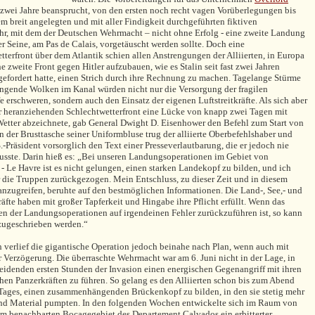
t zwei Jahre beansprucht, von den ersten noch recht vagen Vorüberlegungen bis
em breit angelegten und mit aller Findigkeit durchgeführten fiktiven
r, mit dem der Deutschen Wehrmacht – nicht ohne Erfolg - eine zweite Landung
er Seine, am Pas de Calais, vorgetäuscht werden sollte. Doch eine
tterfront über dem Atlantik schien allen Anstrengungen der Alliierten, in Europa
e zweite Front gegen Hitler aufzubauen, wie es Stalin seit fast zwei Jahren
efordert hatte, einen Strich durch ihre Rechnung zu machen. Tagelange Stürme
ängende Wolken im Kanal würden nicht nur die Versorgung der fragilen
 erschweren, sondern auch den Einsatz der eigenen Luftstreitkräfte. Als sich aber
r heranziehenden Schlechtwetterfront eine Lücke von knapp zwei Tagen mit
tter abzeichnete, gab General Dwight D. Eisenhower den Befehl zum Start von
In der Brusttasche seiner Uniformbluse trug der alliierte Oberbefehlshaber und
.-Präsident vorsorglich den Text einer Presseverlautbarung, die er jedoch nie
usste. Darin hieß es: „Bei unseren Landungsoperationen im Gebiet von
- Le Havre ist es nicht gelungen, einen starken Landekopf zu bilden, und ich
 die Truppen zurückgezogen. Mein Entschluss, zu dieser Zeit und in diesem
anzugreifen, beruhte auf den bestmöglichen Informationen. Die Land-, See,- und
räfte haben mit großer Tapferkeit und Hingabe ihre Pflicht erfüllt. Wenn das
n der Landungsoperationen auf irgendeinen Fehler zurückzuführen ist, so kann
 zugeschrieben werden.“
h verlief die gigantische Operation jedoch beinahe nach Plan, wenn auch mit
r Verzögerung. Die überraschte Wehrmacht war am 6. Juni nicht in der Lage, in
eidenden ersten Stunden der Invasion einen energischen Gegenangriff mit ihren
chen Panzerkräften zu führen. So gelang es den Alliierten schon bis zum Abend
 Tages, einen zusammenhängenden Brückenkopf zu bilden, in den sie stetig mehr
d Material pumpten. In den folgenden Wochen entwickelte sich im Raum von
m benachbarten Bocagegebiet des Departement Calvados ein erbitterter