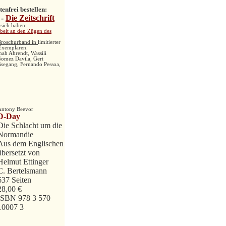
enfrei bestellen:
 -
Die Zeitschrift
 sich haben:
beit an den Zügen des
Broschurband in
limitierter
Exemplaren.
nah Ahrendt,
Wassili
Gomez Davila
, Gert
isegang,
Fernando Pessoa,
Antony Beevor
D-Day
Die Schlacht um die
Normandie
Aus dem Englischen
übersetzt von
Helmut Ettinger
C. Bertelsmann
637 Seiten
28,00 €
ISBN 978 3 570
10007 3