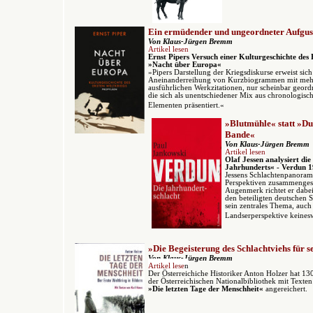
Ein ermüdender und ungeordneter Aufgus
Von Klaus-Jürgen Bremm
Artikel lesen
Ernst Pipers Versuch einer Kulturgeschichte des 
»Nacht über Europa«
»Pipers Darstellung der Kriegsdiskurse erweist sic
Aneinanderreihung von Kurzbiogrammen mit meh
ausführlichen Werkzitationen, nur scheinbar geord
die sich als unentschiedener Mix aus chronologisc
Elementen präsentiert.«
»Blutmühle« statt »
Du
Bande
«
Von Klaus-Jürgen Bremm
Artikel lesen
Olaf Jessen analysiert die
Jahrhunderts« - Verdun 1
Jessens Schlachtenpanorama
Perspektiven zusammengese
Augenmerk richtet er dabei
den beteiligten deutschen 
sein zentrales Thema, auch
Landserperspektive keine
»
Die Begeisterung des Schlachtviehs für 
Von Klaus-Jürgen Bremm
Artikel lese
n
Der Österreichiche Historiker Anton Holzer hat 13
der Österreichischen Nationalbibliothek
mit Texten
»Die letzten Tage der Menschheit«
angereichert.