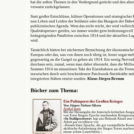
hat die soften Themen in den Vordergrund gerückt und den alte
verwaist zurückgelassen.
Statt großer Entschlüsse, kühner Operationen und strategischer
nun Leben und Leiden der Soldaten oder das Hungern der Dahe
publizistischen Agenda. Wem das nicht reicht, der wird viellei
Qualitätspresse« greifen, wo immer wieder gern bedeutungsvoll
beängstigenden Parallelen zwischen 1914 und der aktuellen La
wird.
Tatsächlich hätten bei nüchterner Betrachtung der ökonomische
Europas oder das, was von ihnen noch übrig ist, heute sogar me
gegenseitig an die Gurgel zu gehen als 1914. Ein wenig Nervenk
durchaus sein, zumal, wenn man dabei übersieht, dass die Milli
Sommer 1914 im minutiösen Takt der Eisenbahnen an die Front
inzwischen durch weit bescheidenere Patchwork-Streitkräfte mi
integrierten Stäben ersetzt wurden.
Klaus-Jürgen Bremm
Bücher zum Thema:
E
in Palimpsest des Großen Krieges
Von Jürgen Nielsen-Sikora
Artikel lesen
Mit der Herausgabe der historisch-kritischen Ausg
von Ernst Jüngers Epoche machendem Kriegsrom
»In Stahlgewittern«
legt uns Helmuth Kiesel eine l
Arbeit par excellence vor.
»Kiesels klare Sprache, die gut verständliche Kont
akribische Aufarbeitung des Jünger-Textes machen
einem echten Leseerlebnis.«