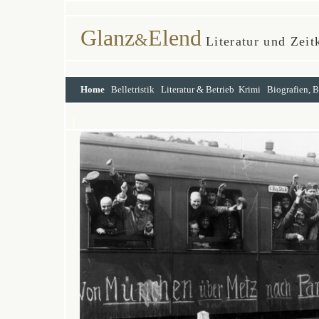
Glanz
Elend
&
Literatur und Zei
Home
Belletristik
Literatur & Betrieb
Krimi
Biografien, 