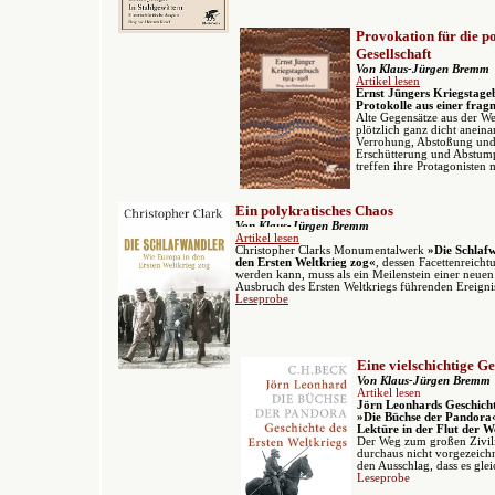
Provokation für die p
Gesellschaft
Von Klaus-Jürgen Bremm
Artikel lesen
Ernst Jüngers Kriegstage
Protokolle aus einer frag
Alte Gegensätze aus der We
plötzlich ganz dicht aneina
Verrohung, Abstoßung und 
Erschütterung und Abstum
treffen ihre Protagonisten 
Ein polykratisches Chaos
Von Klaus-Jürgen Bremm
Artikel lesen
Christopher Clarks Monumentalwerk
»Die Schlaf
den Ersten Weltkrieg zog«
, dessen Facettenreicht
werden kann,
muss als ein Meilenstein einer neuen
Ausbruch des Ersten Weltkriegs führenden Ereigni
Leseprobe
Eine vielschichtige G
Von Klaus-Jürgen Bremm
Artikel lesen
Jörn Leonhards Geschicht
»Die Büchse der Pandor
Lektüre in der Flut der We
Der Weg zum großen Zivili
durchaus nicht vorgezeich
den Ausschlag, dass es gl
Leseprobe