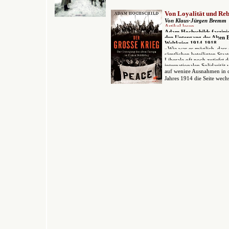
Von Loyalität und Reb
Von Klaus-Jürgen Bremm
Artikel lesen
Adam Hochschilds faszini
den Untergang des Alten 
Weltkrieg 1914-1918.
»Wie war es möglich, dass
sämtlichen beteiligten Staat
Liberale oft noch zutiefst
internationalen Solidarität 
auf wenige Ausnahmen in d
Jahres 1914 die Seite wechs