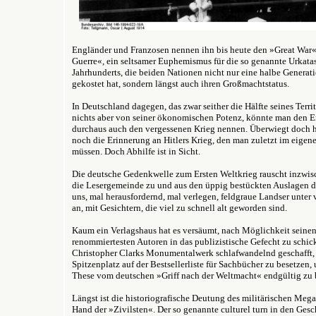
Engländer und Franzosen nennen ihn bis heute den »Great War
Guerre«, ein seltsamer Euphemismus für die so genannte Urkatas
Jahrhunderts, die beiden Nationen nicht nur eine halbe Genera
gekostet hat, sondern längst auch ihren Großmachtstatus.
In Deutschland dagegen, das zwar seither die Hälfte seines Terri
nichts aber von seiner ökonomischen Potenz, könnte man den E
durchaus auch den vergessenen Krieg nennen. Überwiegt doch 
noch die Erinnerung an Hitlers Krieg, den man zuletzt im eigen
müssen. Doch Abhilfe ist in Sicht.
Die deutsche Gedenkwelle zum Ersten Weltkrieg rauscht inzwi
die Lesergemeinde zu und aus den üppig bestückten Auslagen 
uns, mal herausfordernd, mal verlegen, feldgraue Landser unter
an, mit Gesichtern, die viel zu schnell alt geworden sind.
Kaum ein Verlagshaus hat es versäumt, nach Möglichkeit seine
renommiertesten Autoren in das publizistische Gefecht zu schi
Christopher Clarks Monumentalwerk schlafwandelnd geschafft
Spitzenplatz auf der Bestsellerliste für Sachbücher zu besetzen, 
These vom deutschen »Griff nach der Weltmacht« endgültig zu 
Längst ist die historiografische Deutung des militärischen Megae
Hand der »Zivilsten«. Der so genannte culturel turn in den Ges